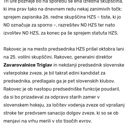
Tri ure pozneje bo na sporedu še ena izredna skupščina,
ki ima prav tako na dnevnem redu nekaj zanimivih točk:
sprejem zapisnika 26. redne skupščine HZS – tiste, ki jo
NO označuje za sporno –, razrešitev NO HZS ter nato
izvolitev NO HZS, za konec pa še sprejem statuta HZS.
Rakovec je na mesto predsednika HZS prišel oktobra lani
na 25. volilni skupščini. Rakovec, generalni direktor
Zavarovalnice Triglav
in nekdanji predsednik slovenske
vaterpolske zveze, je bil takrat edini kandidat za
predsednika, predlagalo ga je pet slovenskih klubov.
Rakovec je ob nastopu predsedniške funkcije poudaril,
da si bo prizadeval za odpravo starih zamer v
slovenskem hokeju, za ločitev vodenja zveze od vprašanj
stroke ter predvsem sanacijo dolgov zveze, ki so se ob
menjavi na vrhu merili v sto tisočih evrov.