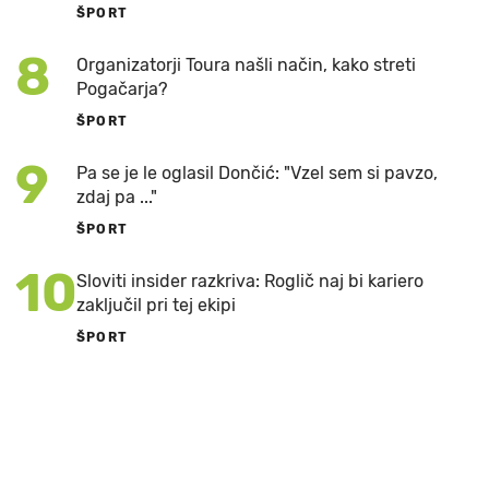
ŠPORT
8
Organizatorji Toura našli način, kako streti
Pogačarja?
ŠPORT
9
Pa se je le oglasil Dončić: "Vzel sem si pavzo,
zdaj pa ..."
ŠPORT
10
Sloviti insider razkriva: Roglič naj bi kariero
zaključil pri tej ekipi
ŠPORT