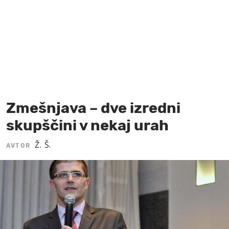
MOJ SANJ
Zmešnjava – dve izredni
skupščini v nekaj urah
Ž. Š.
AVTOR