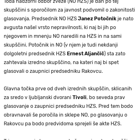
Toda nadzorni odbor zveze (NO HZS) je dan po tej
skupščini s sporočilom za javnost podvomil o zakonitosti
glasovanja. Predsednik NO HZS
Janez Potočnik
je nato
avgusta našel vrsto nepravilnosti, ki naj bi jih po
njegovem in mnenju NO naredili na HZS in na sami
skupščini. Potočnik in NO (v njem je tudi nekdanji
dolgoletni predsednik HZS
Ernest Aljančič
) sta zato
zahtevala izredno skupščino, na kateri naj bi spet
glasovali o zaupnici predsedniku Rakovcu.
Glavna točka prve od dveh izrednih skupščin, sklicanih
za sredo v ljubljanski dvorani
Tivoli
, bo seveda prav
glasovanje o zaupnici predsedniku HZS. Pred tem bodo
obravnavali še poročila in sklepe NO, po glasovanju o
Rakovcu pa bodo predvidoma sprejeli še akte HZS.