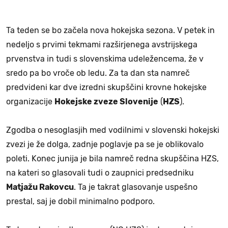
Ta teden se bo začela nova hokejska sezona. V petek in
nedeljo s prvimi tekmami razširjenega avstrijskega
prvenstva in tudi s slovenskima udeležencema, že v
sredo pa bo vroče ob ledu. Za ta dan sta namreč
predvideni kar dve izredni skupščini krovne hokejske
organizacije
Hokejske zveze Slovenije
(
HZS
).
Zgodba o nesoglasjih med vodilnimi v slovenski hokejski
zvezi je že dolga, zadnje poglavje pa se je oblikovalo
poleti. Konec junija je bila namreč redna skupščina HZS,
na kateri so glasovali tudi o zaupnici predsedniku
Matjažu Rakovcu
. Ta je takrat glasovanje uspešno
prestal, saj je dobil minimalno podporo.