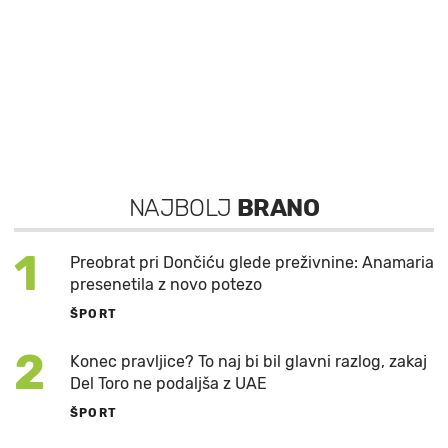
NAJBOLJ
BRANO
1
Preobrat pri Dončiću glede preživnine: Anamaria
presenetila z novo potezo
ŠPORT
2
Konec pravljice? To naj bi bil glavni razlog, zakaj
Del Toro ne podaljša z UAE
ŠPORT