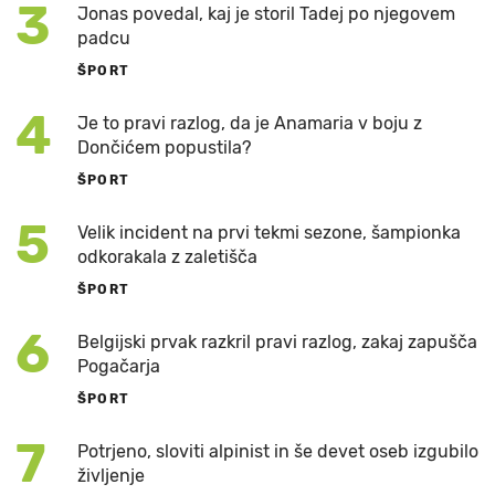
3
Jonas povedal, kaj je storil Tadej po njegovem
padcu
ŠPORT
4
Je to pravi razlog, da je Anamaria v boju z
Dončićem popustila?
ŠPORT
5
Velik incident na prvi tekmi sezone, šampionka
odkorakala z zaletišča
ŠPORT
6
Belgijski prvak razkril pravi razlog, zakaj zapušča
Pogačarja
ŠPORT
7
Potrjeno, sloviti alpinist in še devet oseb izgubilo
življenje