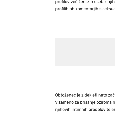
profilov več ženskih oseb z njiho
profilih ob komentarjih s seksu
Obtoženec je z dekleti nato zače
v zameno za brisanje oziroma ne
njihovih intimnih predelov teles