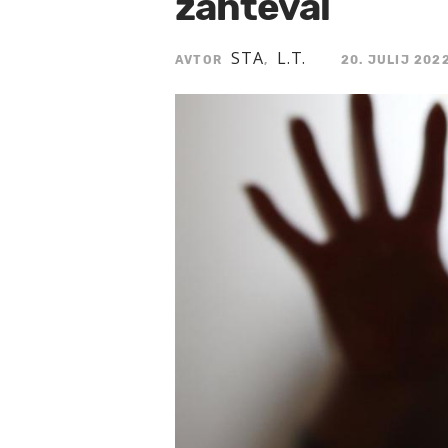
zahteval
STA
L.T.
AVTOR
,
20. JULIJ 2022