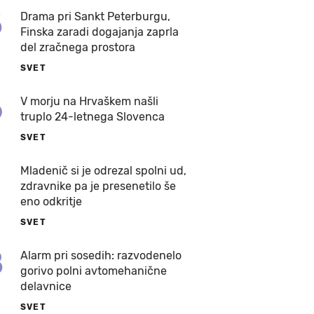
5
Drama pri Sankt Peterburgu,
Finska zaradi dogajanja zaprla
del zračnega prostora
SVET
6
V morju na Hrvaškem našli
truplo 24-letnega Slovenca
SVET
7
Mladenič si je odrezal spolni ud,
zdravnike pa je presenetilo še
eno odkritje
SVET
8
Alarm pri sosedih: razvodenelo
gorivo polni avtomehanične
delavnice
SVET