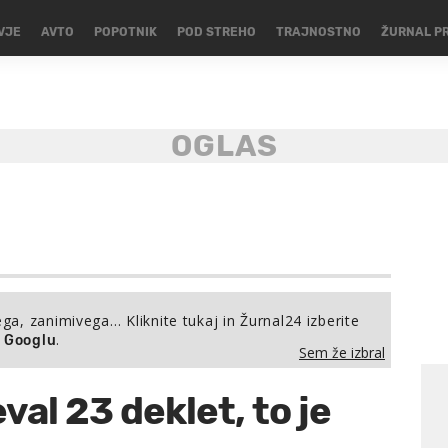
VJE
AVTO
POPOTNIK
POD STREHO
TRAJNOSTNO
ŽURNAL P
ega, zanimivega… Kliknite tukaj in Žurnal24 izberite
.
a Googlu
Sem že izbral
eval 23 deklet, to je