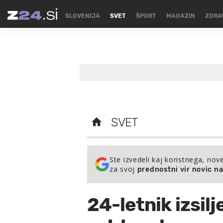
SLOVENIJA
SVET
ŠPORT
MAGAZIN
ZDRA
SVET
Ste izvedeli kaj koristnega, nov
za svoj
prednostni vir novic n
24-letnik izsilj