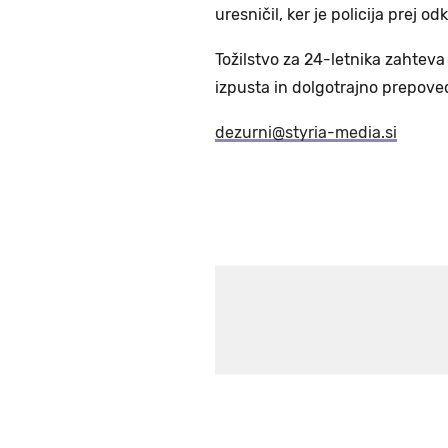
uresničil, ker je policija prej odk
Tožilstvo za 24-letnika zahte
izpusta in dolgotrajno prepove
dezurni@styria-media.si