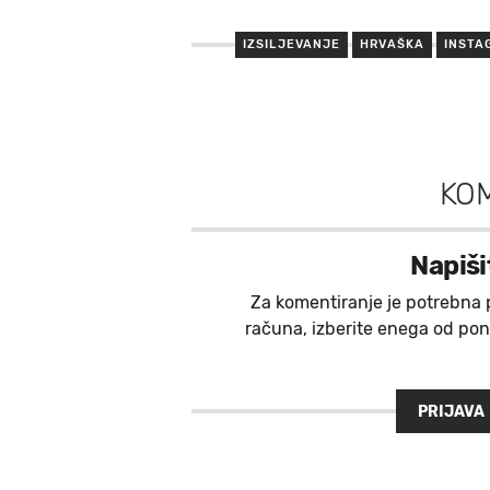
IZSILJEVANJE
HRVAŠKA
INSTA
KO
Napiši
Za komentiranje je potrebna 
računa, izberite enega od ponu
PRIJAVA