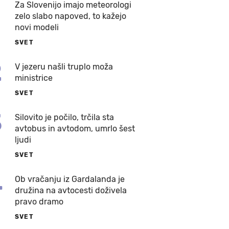
Za Slovenijo imajo meteorologi
zelo slabo napoved, to kažejo
novi modeli
SVET
2
V jezeru našli truplo moža
ministrice
SVET
3
Silovito je počilo, trčila sta
avtobus in avtodom, umrlo šest
ljudi
SVET
4
Ob vračanju iz Gardalanda je
družina na avtocesti doživela
pravo dramo
SVET