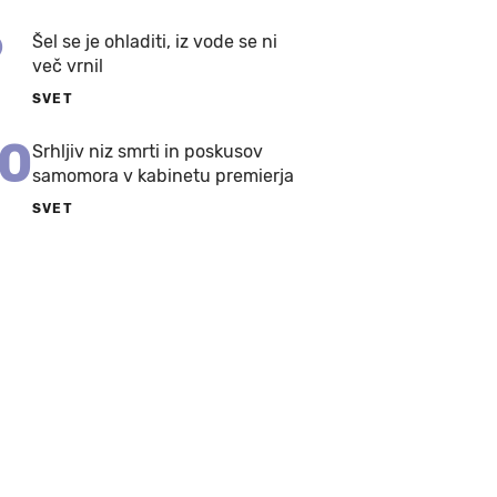
9
Šel se je ohladiti, iz vode se ni
več vrnil
SVET
10
Srhljiv niz smrti in poskusov
samomora v kabinetu premierja
SVET