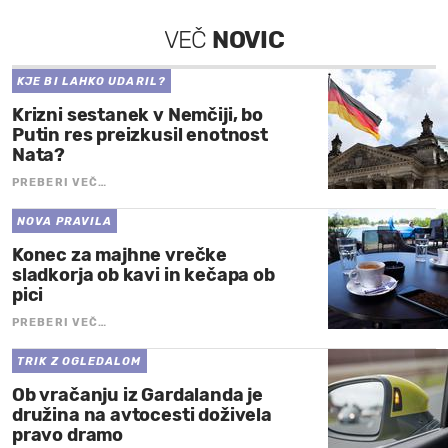
VEČ
NOVIC
KJE BI LAHKO UDARIL?
Krizni sestanek v Nemčiji, bo
Putin res preizkusil enotnost
Nata?
PREBERI VEČ…
NOVA PRAVILA
Konec za majhne vrečke
sladkorja ob kavi in kečapa ob
pici
PREBERI VEČ…
TRIK Z OGLEDALOM
Ob vračanju iz Gardalanda je
družina na avtocesti doživela
pravo dramo