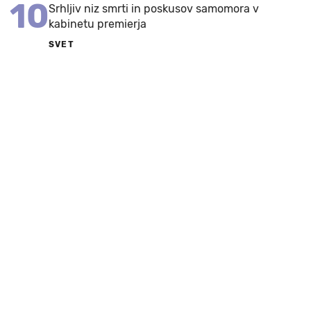
10
Srhljiv niz smrti in poskusov samomora v
kabinetu premierja
SVET