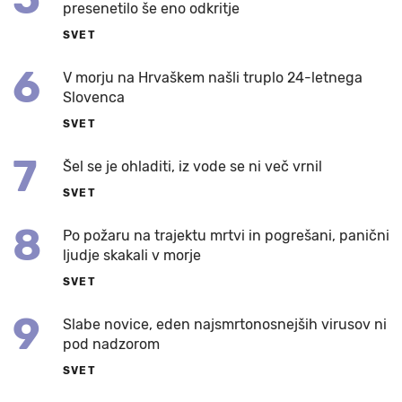
presenetilo še eno odkritje
SVET
6
V morju na Hrvaškem našli truplo 24-letnega
Slovenca
SVET
7
Šel se je ohladiti, iz vode se ni več vrnil
SVET
8
Po požaru na trajektu mrtvi in pogrešani, panični
ljudje skakali v morje
SVET
9
Slabe novice, eden najsmrtonosnejših virusov ni
pod nadzorom
SVET