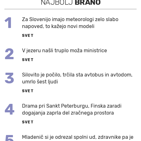
NAJBOLJ
BRANO
1
Za Slovenijo imajo meteorologi zelo slabo
napoved, to kažejo novi modeli
SVET
2
V jezeru našli truplo moža ministrice
SVET
3
Silovito je počilo, trčila sta avtobus in avtodom,
umrlo šest ljudi
SVET
4
Drama pri Sankt Peterburgu, Finska zaradi
dogajanja zaprla del zračnega prostora
SVET
5
Mladenič si je odrezal spolni ud, zdravnike pa je