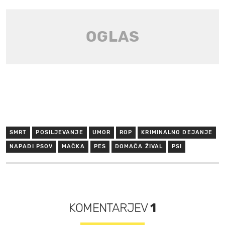
SMRT
POSILJEVANJE
UMOR
ROP
KRIMINALNO DEJANJE
NAPADI PSOV
MAČKA
PES
DOMAČA ŽIVAL
PSI
KOMENTARJEV
1