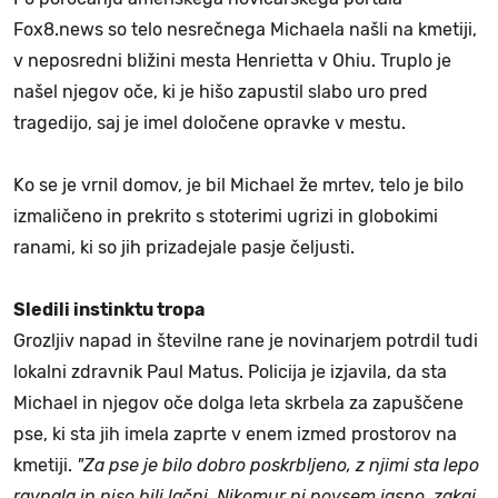
Fox8.news so telo nesrečnega Michaela našli na kmetiji,
v neposredni bližini mesta Henrietta v Ohiu. Truplo je
našel njegov oče, ki je hišo zapustil slabo uro pred
tragedijo, saj je imel določene opravke v mestu.
Ko se je vrnil domov, je bil Michael že mrtev, telo je bilo
izmaličeno in prekrito s stoterimi ugrizi in globokimi
ranami, ki so jih prizadejale pasje čeljusti.
Sledili instinktu tropa
Grozljiv napad in številne rane je novinarjem potrdil tudi
lokalni zdravnik Paul Matus. Policija je izjavila, da sta
Michael in njegov oče dolga leta skrbela za zapuščene
pse, ki sta jih imela zaprte v enem izmed prostorov na
kmetiji.
"Za pse je bilo dobro poskrbljeno, z njimi sta lepo
ravnala in niso bili lačni. Nikomur ni povsem jasno, zakaj