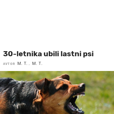
MOJ SANJ
30-letnika ubili lastni psi
M. T.
M. T.
AVTOR
,