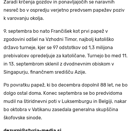
Zaradi krčenja gozdov in ponavljajočih se naravnih
nesreč bo v ospredju verjetno predvsem papežev poziv
k varovanju okolja.
9. septembra bo nato Frančišek kot prvi papež v
zgodovini odšel na Vzhodni Timor, najbolj katoliško
državo turneje, kjer se 97 odstotkov od 1,3 milijona
prebivalcev opredeljuje za katoličane. Turnejo bo med 11.
in 13. septembrom sklenil z dvodnevnim obiskom v
Singapurju, finančnem središču Azije.
Po povratku papež, ki bo decembra dopolnil 88 let, ne bo
dolgo ostal doma. Konec septembra se bo predvidoma
mudil na štiridnevni poti v Luksemburgu in Belgiji, nakar
bo oktobra v Vatikanu zasedala generalna skupščina
škofovske sinode.
dezurni@styria-media.si