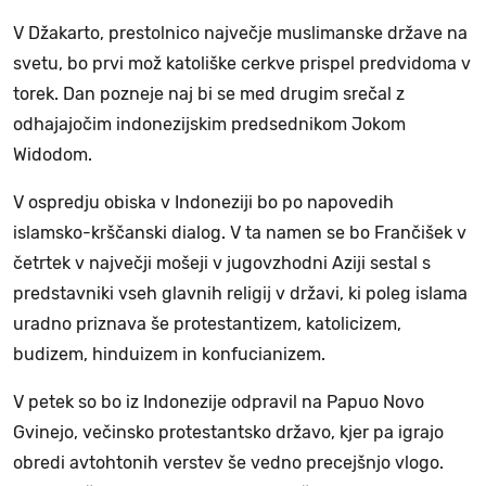
V Džakarto, prestolnico največje muslimanske države na
svetu, bo prvi mož katoliške cerkve prispel predvidoma v
torek. Dan pozneje naj bi se med drugim srečal z
odhajajočim indonezijskim predsednikom Jokom
Widodom.
V ospredju obiska v Indoneziji bo po napovedih
islamsko-krščanski dialog. V ta namen se bo Frančišek v
četrtek v največji mošeji v jugovzhodni Aziji sestal s
predstavniki vseh glavnih religij v državi, ki poleg islama
uradno priznava še protestantizem, katolicizem,
budizem, hinduizem in konfucianizem.
V petek so bo iz Indonezije odpravil na Papuo Novo
Gvinejo, večinsko protestantsko državo, kjer pa igrajo
obredi avtohtonih verstev še vedno precejšnjo vlogo.