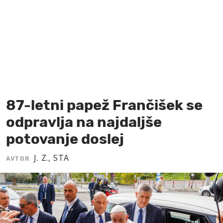
MOJ SANJ
87-letni papež Frančišek se
odpravlja na najdaljše
potovanje doslej
J. Z., STA
AVTOR