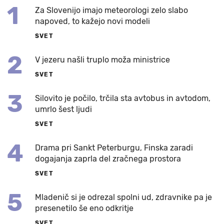
1
Za Slovenijo imajo meteorologi zelo slabo
napoved, to kažejo novi modeli
SVET
2
V jezeru našli truplo moža ministrice
SVET
3
Silovito je počilo, trčila sta avtobus in avtodom,
umrlo šest ljudi
SVET
4
Drama pri Sankt Peterburgu, Finska zaradi
dogajanja zaprla del zračnega prostora
SVET
5
Mladenič si je odrezal spolni ud, zdravnike pa je
presenetilo še eno odkritje
SVET