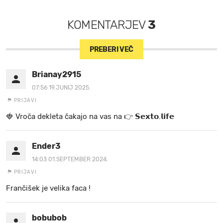
KOMENTARJEV
3
PREBERI VEČ
Brianay2915
07:56 19.JUNIJ 2025.
PRIJAVI
🍓 V r o č a d e k l e t a ča k a jo na va s n a 👉 𝗦𝗲𝘅𝘁𝗼.𝗹𝗶𝗳𝗲
Ender3
14:03 01.SEPTEMBER 2024.
PRIJAVI
Frančišek je velika faca !
bobubob