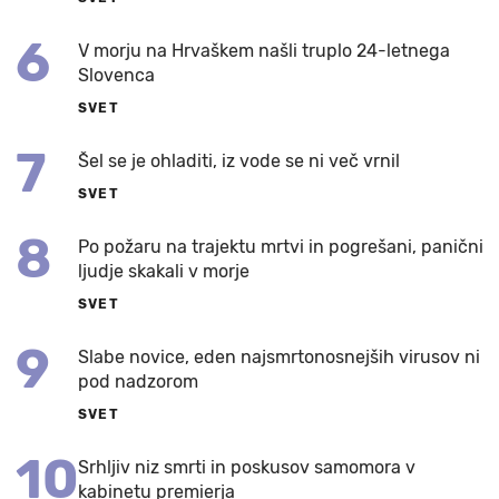
6
V morju na Hrvaškem našli truplo 24-letnega
Slovenca
SVET
7
Šel se je ohladiti, iz vode se ni več vrnil
SVET
8
Po požaru na trajektu mrtvi in pogrešani, panični
ljudje skakali v morje
SVET
9
Slabe novice, eden najsmrtonosnejših virusov ni
pod nadzorom
SVET
10
Srhljiv niz smrti in poskusov samomora v
kabinetu premierja