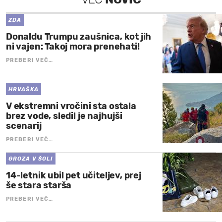
ZDA
Donaldu Trumpu zaušnica, kot jih
ni vajen: Takoj mora prenehati!
PREBERI VEČ…
HRVAŠKA
V ekstremni vročini sta ostala
brez vode, sledil je najhujši
scenarij
PREBERI VEČ…
GROZA V ŠOLI
14-letnik ubil pet učiteljev, prej
še stara starša
PREBERI VEČ…