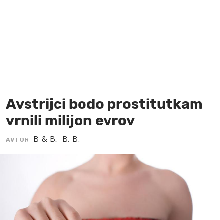
MOJ SANJ
Avstrijci bodo prostitutkam
vrnili milijon evrov
B & B
B. B.
AVTOR
,