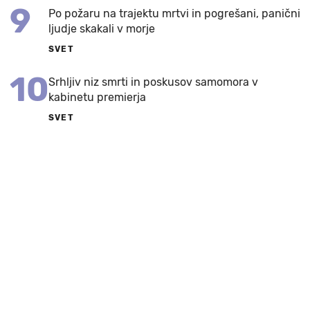
9
Po požaru na trajektu mrtvi in pogrešani, panični
ljudje skakali v morje
SVET
10
Srhljiv niz smrti in poskusov samomora v
kabinetu premierja
SVET