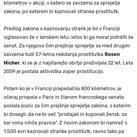
kilometrov v akciji, s katero se zavzema za sprejetje
zakona, po katerem bi kaznovali stranke prostitutk.
Predlog zakona o kaznovanju strank je bil v Franciji
izglasovan že v lanskem letu; letos bi ga moral potrditi še
senat. Za njegovo čim prejšnje sprejetje se med drugim
zavzema tudi 57-letna nekdanja prostitutka
Rosen
Hicher
, ki se je z najstarejšo obrtjo preživljala 22 let. Leta
2009 je postala aktivistka zoper prostitucijo.
Potem ko je v Franciji prepešačila 800 kilometrov, je
včeraj prispela v Pariz in članom francoskega senata
poslala poziv za čim prejšnje sprejetje zakona, s katerim
bi dosegli, da ne bi več "prodajali in kupovali žensk, za
kar nima nihče pravice". Z novim zakonom bi namreč s
1.500 evri kaznovali stranke prostitutk, ravno tako pa