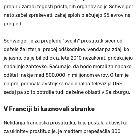
prepiru zaradi togosti pristojnih organov se je Schweiger
nato začel spraševati, zakaj sploh plačujejo 35 evrov na
pregled.
Schweiger je za preglede "svojih" prostitutk sicer od
dežele že izterjal precej odškodnine, vendar pa zdaj, ko
je jasno, da je bil odlok iz leta 2010 nezakonit, pričakujejo
nadaljnje zahtevke. Računajo, da bodo morali za napako
odšteti nekje med 800.000 in milijonom evrov. O tem je
najprej poročala avstrijska nacionalna televizija ORF,
sedaj pa so to potrdile tudi deželne oblasti v Salzburgu.
V Franciji bi kaznovali stranke
Nekdanja francoska prostitutka, ki je postala aktivistka
za ukinitev prostitucije, je medtem prepešačila 800