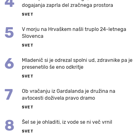
4
dogajanja zaprla del zračnega prostora
SVET
5
V morju na Hrvaškem našli truplo 24-letnega
Slovenca
SVET
6
Mladenič si je odrezal spolni ud, zdravnike pa je
presenetilo še eno odkritje
SVET
7
Ob vračanju iz Gardalanda je družina na
avtocesti doživela pravo dramo
SVET
8
Šel se je ohladiti, iz vode se ni več vrnil
SVET