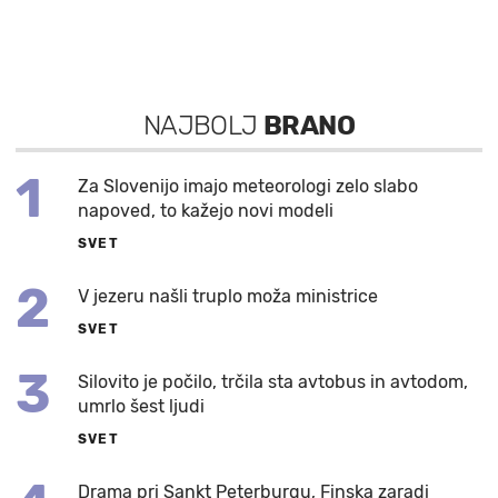
NAJBOLJ
BRANO
1
Za Slovenijo imajo meteorologi zelo slabo
napoved, to kažejo novi modeli
SVET
2
V jezeru našli truplo moža ministrice
SVET
3
Silovito je počilo, trčila sta avtobus in avtodom,
umrlo šest ljudi
SVET
Drama pri Sankt Peterburgu, Finska zaradi