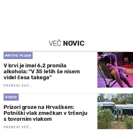
VEČ
NOVIC
MRTVO PIJAN
V krvi je imel 6,2 promila
alkohola: "V 35 letih še nisem
videl česa takega"
PREBERI VEČ…
VIDEO
Prizori groze na Hrvaškem:
Potniški vlak zmečkan v trčenju
s tovornim vlakom
PREBERI VEČ…