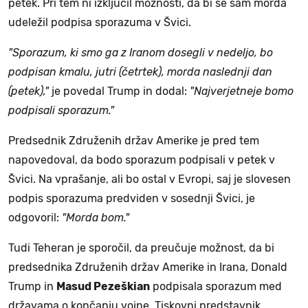
petek. Pri tem ni izključil možnosti, da bi se sam morda
udeležil podpisa sporazuma v Švici.
"Sporazum, ki smo ga z Iranom dosegli v nedeljo, bo
podpisan kmalu, jutri (četrtek), morda naslednji dan
(petek),"
je povedal Trump in dodal:
"Najverjetneje bomo
podpisali sporazum."
Predsednik Združenih držav Amerike je pred tem
napovedoval, da bodo sporazum podpisali v petek v
Švici. Na vprašanje, ali bo ostal v Evropi, saj je slovesen
podpis sporazuma predviden v sosednji Švici, je
odgovoril:
"Morda bom."
Tudi Teheran je sporočil, da preučuje možnost, da bi
predsednika Združenih držav Amerike in Irana, Donald
Trump in
Masud Pezeškian
podpisala sporazum med
državama o končanju vojne. Tiskovni predstavnik