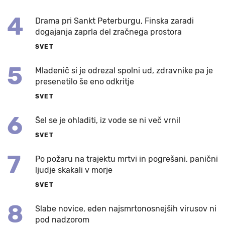
4
Drama pri Sankt Peterburgu, Finska zaradi
dogajanja zaprla del zračnega prostora
SVET
5
Mladenič si je odrezal spolni ud, zdravnike pa je
presenetilo še eno odkritje
SVET
6
Šel se je ohladiti, iz vode se ni več vrnil
SVET
7
Po požaru na trajektu mrtvi in pogrešani, panični
ljudje skakali v morje
SVET
8
Slabe novice, eden najsmrtonosnejših virusov ni
pod nadzorom