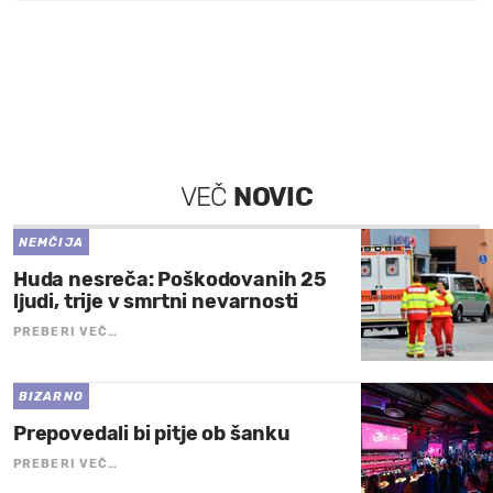
VEČ
NOVIC
NEMČIJA
Huda nesreča: Poškodovanih 25
ljudi, trije v smrtni nevarnosti
PREBERI VEČ…
BIZARNO
Prepovedali bi pitje ob šanku
PREBERI VEČ…