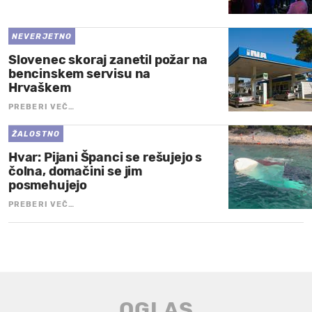
NEVERJETNO
Slovenec skoraj zanetil požar na
bencinskem servisu na
Hrvaškem
PREBERI VEČ…
ŽALOSTNO
Hvar: Pijani Španci se rešujejo s
čolna, domačini se jim
posmehujejo
PREBERI VEČ…