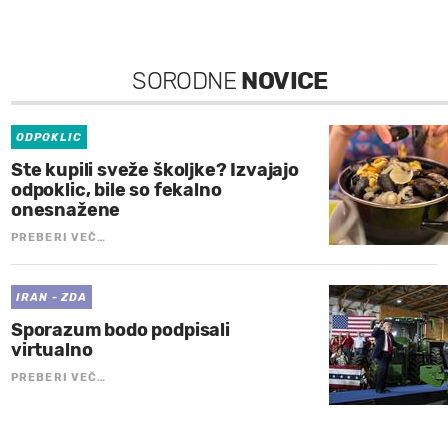
SORODNE
NOVICE
ODPOKLIC
Ste kupili sveže školjke? Izvajajo
odpoklic, bile so fekalno
onesnažene
PREBERI VEČ…
IRAN - ZDA
Sporazum bodo podpisali
virtualno
PREBERI VEČ…