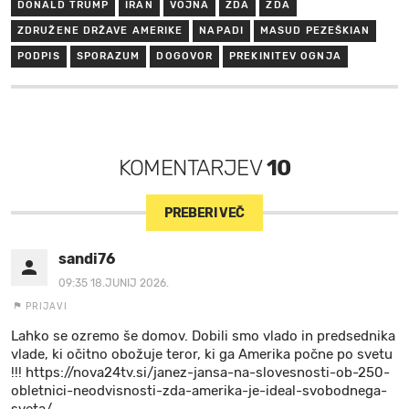
DONALD TRUMP
IRAN
VOJNA
ZDA
ZDA
ZDRUŽENE DRŽAVE AMERIKE
NAPADI
MASUD PEZEŠKIAN
PODPIS
SPORAZUM
DOGOVOR
PREKINITEV OGNJA
KOMENTARJEV
10
PREBERI VEČ
sandi76
09:35 18.JUNIJ 2026.
PRIJAVI
Lahko se ozremo še domov. Dobili smo vlado in predsednika
vlade, ki očitno obožuje teror, ki ga Amerika počne po svetu
!!! https://nova24tv.si/janez-jansa-na-slovesnosti-ob-250-
obletnici-neodvisnosti-zda-amerika-je-ideal-svobodnega-
sveta/