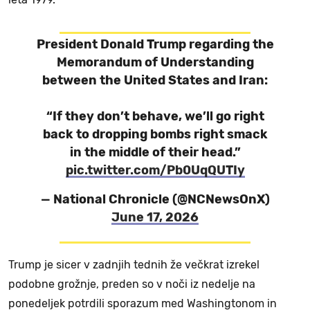
President Donald Trump regarding the
Memorandum of Understanding
between the United States and Iran:
“If they don’t behave, we’ll go right
back to dropping bombs right smack
in the middle of their head.”
pic.twitter.com/Pb0UqQUTIy
— National Chronicle (@NCNewsOnX)
June 17, 2026
Trump je sicer v zadnjih tednih že večkrat izrekel
podobne grožnje, preden so v noči iz nedelje na
ponedeljek potrdili sporazum med Washingtonom in