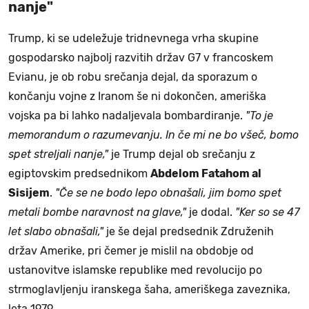
nanje"
Trump, ki se udeležuje tridnevnega vrha skupine
gospodarsko najbolj razvitih držav G7 v francoskem
Evianu, je ob robu srečanja dejal, da sporazum o
končanju vojne z Iranom še ni dokončen, ameriška
vojska pa bi lahko nadaljevala bombardiranje.
"To je
memorandum o razumevanju. In če mi ne bo všeč, bomo
spet streljali nanje,"
je Trump dejal ob srečanju z
egiptovskim predsednikom
Abdelom Fatahom al
Sisijem
.
"Če se ne bodo lepo obnašali, jim bomo spet
metali bombe naravnost na glave,"
je dodal.
"Ker so se 47
let slabo obnašali,"
je še dejal predsednik Združenih
držav Amerike, pri čemer je mislil na obdobje od
ustanovitve islamske republike med revolucijo po
strmoglavljenju iranskega šaha, ameriškega zaveznika,
leta 1979.