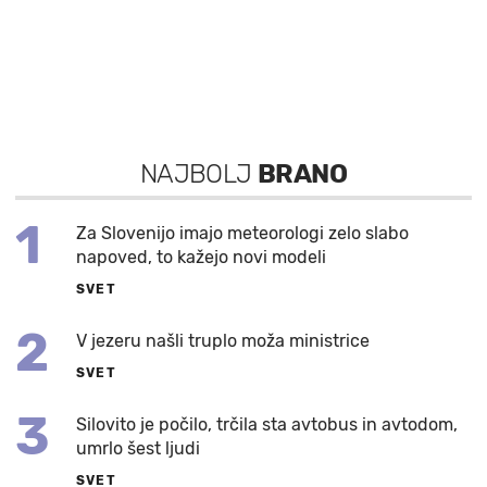
NAJBOLJ
BRANO
1
Za Slovenijo imajo meteorologi zelo slabo
napoved, to kažejo novi modeli
SVET
2
V jezeru našli truplo moža ministrice
SVET
3
Silovito je počilo, trčila sta avtobus in avtodom,
umrlo šest ljudi
SVET