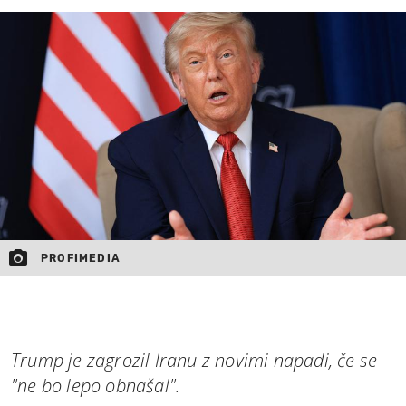
MOJ SANJ
PROFIMEDIA
Trump je zagrozil Iranu z novimi napadi, če se
"ne bo lepo obnašal".