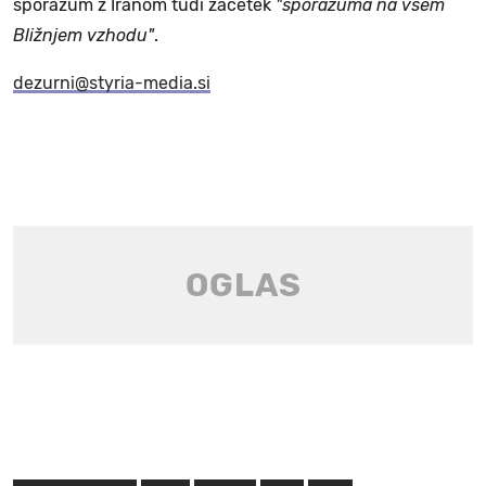
sporazum z Iranom tudi začetek
"sporazuma na vsem
Bližnjem vzhodu"
.
dezurni@styria-media.si