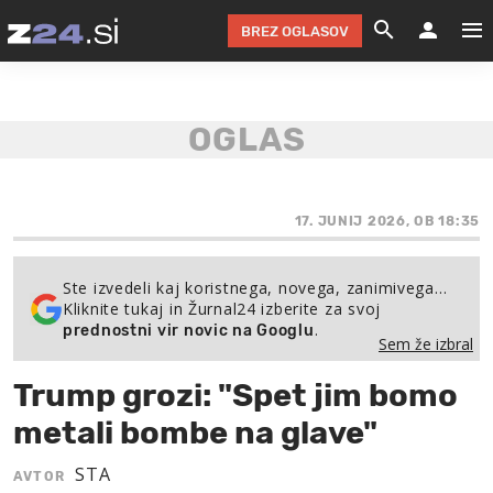
BREZ OGLASOV
GRADIMO &
OLIMPI
EKO 
INTE
T
SLOV
KOMENTARJ
FILM & G
NEPRE
AVTO 
NO
FI
SV
ČRNA 
KOMB
VARČ
AKT
KO
BI
ŠP
FESTIVAL ZA L
LEPOT
MOTO
NA 
NA
O
17. JUNIJ 2026, OB 18:35
MAG
ODNOSI IN
ŽIVLJEN
IZ DR
KOLE
E-
ZDR
POGLEJ
Ste izvedeli kaj koristnega, novega, zanimivega…
Kliknite tukaj in Žurnal24 izberite za svoj
HOROSKOP IN
PRAVNI
ŠOFER
ZIMSK
PRE
AV
.
prednostni vir novic na Googlu
Sem že izbral
JOO
IN
POPO
POGLEJ
POGLEJ
POGLEJ
Trump grozi: "Spet jim bomo
SEM 
POD S
POGLEJ
metali bombe na glave"
TRAJN
POGLEJ
STA
AVTOR
ŽURNAL P