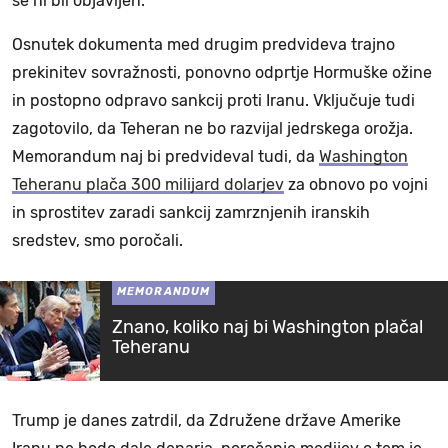
še ni bil objavljen.
Osnutek dokumenta med drugim predvideva trajno
prekinitev sovražnosti, ponovno odprtje Hormuške ožine
in postopno odpravo sankcij proti Iranu. Vključuje tudi
zagotovilo, da Teheran ne bo razvijal jedrskega orožja.
Memorandum naj bi predvideval tudi, da
Washington
Teheranu plača 300 milijard dolarjev
za obnovo po vojni
in sprostitev zaradi sankcij zamrznjenih iranskih
sredstev, smo poročali.
MEMORANDUM
Znano, koliko naj bi Washington plačal
Teheranu
Trump je danes zatrdil, da Združene države Amerike