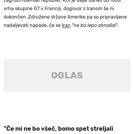
zagrozil islamski republiki. Kot je dejal danes ob robu
vrha skupine G7 v Franciji, dogovor z Iranom še ni
dokončen, Združene države Amerike pa so pripravljene
nadaljevati napade, če se
Iran
"ne bo lepo obnašal"
.
"Če mi ne bo všeč, bomo spet streljali