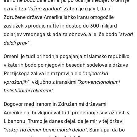
Iranu ne bodo dale denarja, poročanje medijev o tem je
označil za
"lažno zgodbo"
. Zatem je izjavil, da bi
Združene države Amerike lahko Iranu omogočile
zaslužek s prodajo nafte in dostop do 300 milijard
dolarjev vrednega sklada za obnovo, a le, če bodo
"stvari
delali prav"
.
Omenil je tudi prihodnja pogajanja z islamsko republiko,
v katerih bodo po njegovih besedah sodelovale države
Perzijskega zaliva in razpravljale o
"nejedrskih
vprašanjih"
, vključno z iranskimi
"konvencionalnimi
balističnimi raketami"
.
Dogovor med Iranom in Združenimi državami
Amerike naj bi vključeval tudi prenehanje sovražnosti v
Libanonu. Trump je danes dejal, da je mir v tej državi
"nekaj, na čemer bomo morali delati"
. Sam upa, da bo