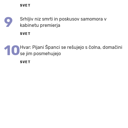
SVET
9
Srhljiv niz smrti in poskusov samomora v
kabinetu premierja
SVET
10
Hvar: Pijani Španci se rešujejo s čolna, domačini
se jim posmehujejo
SVET