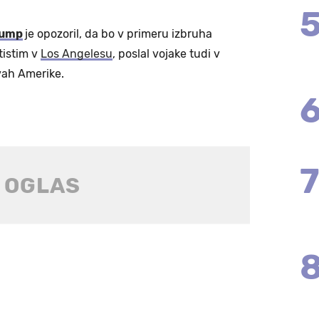
rump
je opozoril, da bo v primeru izbruha
tistim v
Los Angelesu
, poslal vojake tudi v
vah Amerike.