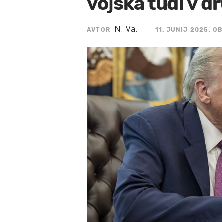
vojska tudi v 
N. Va.
AVTOR
11. JUNIJ 2025, OB