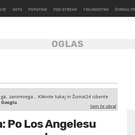
VJE
AVTO
POPOTNIK
POD STREHO
TRAJNOSTNO
ŽURNAL P
ega, zanimivega… Kliknite tukaj in Žurnal24 izberite
.
a Googlu
Sem že izbral
: Po Los Angelesu