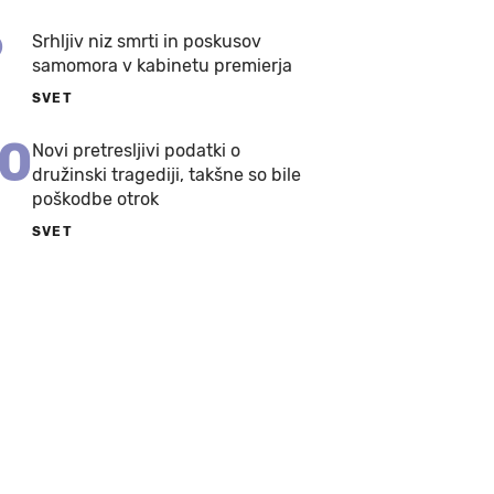
9
Srhljiv niz smrti in poskusov
samomora v kabinetu premierja
SVET
10
Novi pretresljivi podatki o
družinski tragediji, takšne so bile
poškodbe otrok
SVET