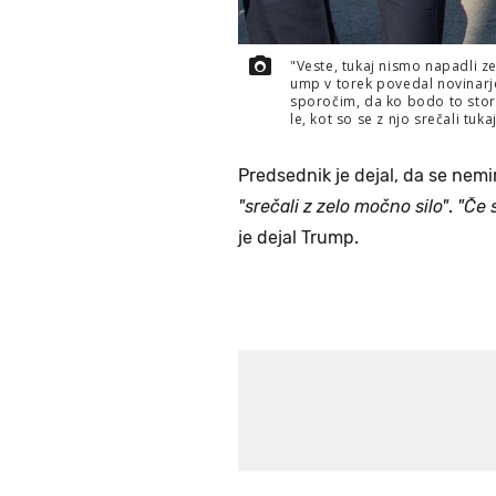
"Veste, tukaj nismo napadli z
ump v torek povedal novinarj
sporočim, da ko bodo to storil
le, kot so se z njo srečali tuk
Predsednik je dejal, da se nemir
"srečali z zelo močno silo"
.
"Če 
je dejal Trump.