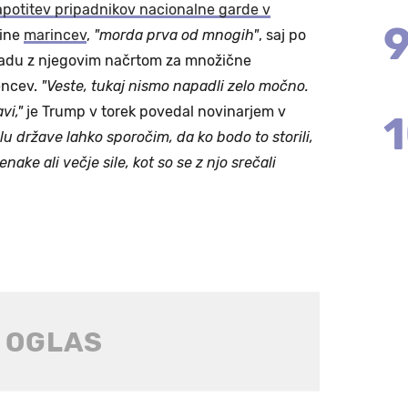
potitev pripadnikov nacionalne garde v
otine
marincev
,
"morda prva od mnogih"
, saj po
skladu z njegovim načrtom za množične
encev.
"Veste, tukaj nismo napadli zelo močno.
vi,"
je Trump v torek povedal novinarjem v
u države lahko sporočim, da ko bodo to storili,
enake ali večje sile, kot so se z njo srečali