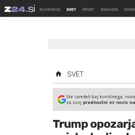
SLOVENIJA
SVET
ŠPORT
MAGAZIN
ZDRA
SVET
Ste izvedeli kaj koristnega, nov
za svoj
prednostni vir novic n
Trump opozarja