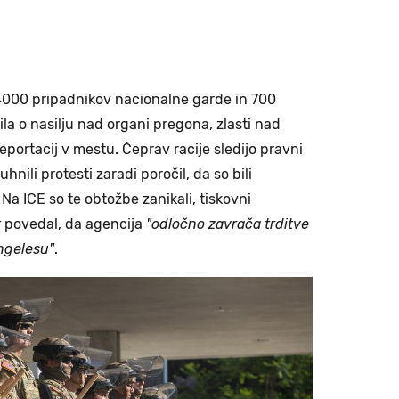
4000 pripadnikov nacionalne garde in 700
a o nasilju nad organi pregona, zlasti nad
 deportacij v mestu. Čeprav racije sledijo pravni
uhnili protesti zaradi poročil, da so bili
 Na ICE so te obtožbe zanikali, tiskovni
k
povedal, da agencija
"odločno zavrača trditve
Angelesu"
.