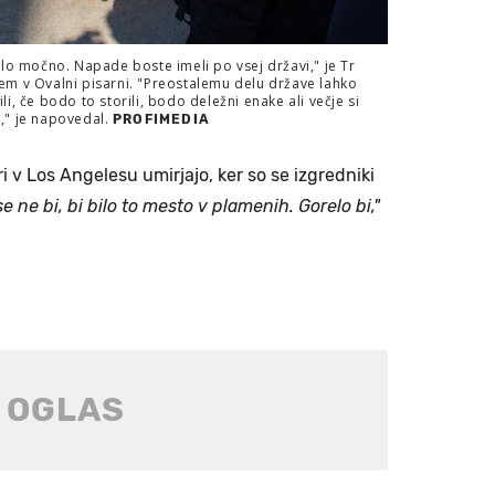
elo močno. Napade boste imeli po vsej državi," je Tr
em v Ovalni pisarni. "Preostalemu delu države lahko
i, če bodo to storili, bodo deležni enake ali večje si
aj," je napovedal.
PROFIMEDIA
i v Los Angelesu umirjajo, ker so se izgredniki
se ne bi, bi bilo to mesto v plamenih. Gorelo bi,"