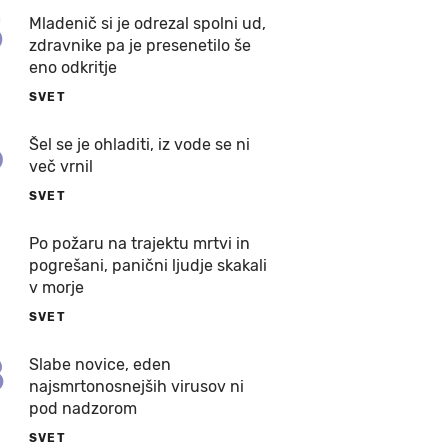
5
Mladenič si je odrezal spolni ud,
zdravnike pa je presenetilo še
eno odkritje
SVET
6
Šel se je ohladiti, iz vode se ni
več vrnil
SVET
7
Po požaru na trajektu mrtvi in
pogrešani, panični ljudje skakali
v morje
SVET
8
Slabe novice, eden
najsmrtonosnejših virusov ni
pod nadzorom
SVET