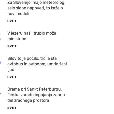
Za Slovenijo imajo meteorologi
zelo slabo napoved, to kažejo
novi modeli
SVET
2
V jezeru našli truplo moža
ministrice
SVET
3
Silovito je počilo, trčila sta
avtobus in avtodom, umrlo šest
ljudi
SVET
4
Drama pri Sankt Peterburgu,
Finska zaradi dogajanja zaprla
del zračnega prostora
SVET