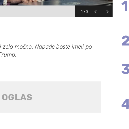
1
1/3
li zelo močno. Napade boste imeli po
 Trump.