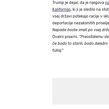
Trump je dejal, da je njegova
na
Kalifornijo
, ki ji je sledilo na st
vsej državi potekajo racije v 
deportacije nezakonitih priselj
Napade boste imeli po vsej drža
Ovalni pisarni.
"Preostalemu del
če bodo to storili, bodo deležni 
tukaj."