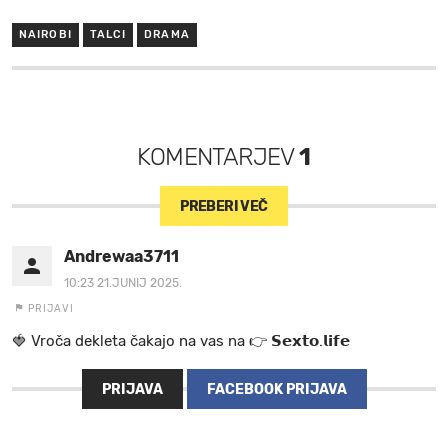
NAIROBI
TALCI
DRAMA
KOMENTARJEV
1
PREBERI VEČ
Andrewaa3711
10:23 21.JUNIJ 2025.
PRIJAVI
🍓 V r o č a d e k l e t a ča k a jo na va s n a 👉 𝗦𝗲𝘅𝘁𝗼.𝗹𝗶𝗳𝗲
PRIJAVA
FACEBOOK PRIJAVA