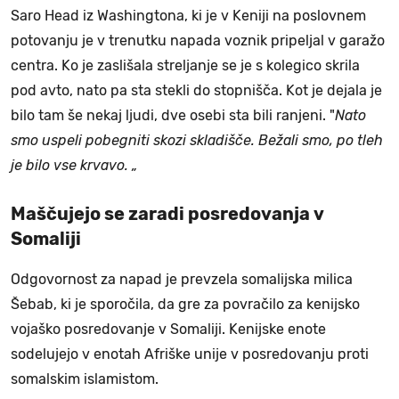
Saro Head iz Washingtona, ki je v Keniji na poslovnem
potovanju je v trenutku napada voznik pripeljal v garažo
centra. Ko je zaslišala streljanje se je s kolegico skrila
pod avto, nato pa sta stekli do stopnišča. Kot je dejala je
bilo tam še nekaj ljudi, dve osebi sta bili ranjeni. "
Nato
smo uspeli pobegniti skozi skladišče. Bežali smo, po tleh
je bilo vse krvavo. „
Maščujejo se zaradi posredovanja v
Somaliji
Odgovornost za napad je prevzela somalijska milica
Šebab, ki je sporočila, da gre za povračilo za kenijsko
vojaško posredovanje v Somaliji. Kenijske enote
sodelujejo v enotah Afriške unije v posredovanju proti
somalskim islamistom.