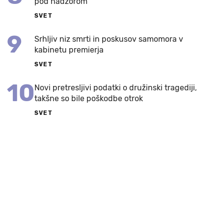
pod nadzorom
SVET
9
Srhljiv niz smrti in poskusov samomora v
kabinetu premierja
SVET
10
Novi pretresljivi podatki o družinski tragediji,
takšne so bile poškodbe otrok
SVET