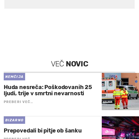
VEČ
NOVIC
NEMČIJA
Huda nesreča: Poškodovanih 25
ljudi, trije v smrtni nevarnosti
PREBERI VEČ…
BIZARNO
Prepovedali bi pitje ob šanku