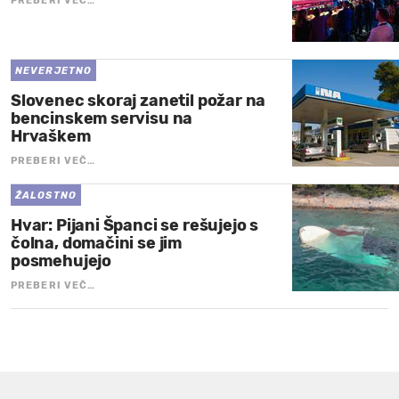
PREBERI VEČ…
NEVERJETNO
Slovenec skoraj zanetil požar na
bencinskem servisu na
Hrvaškem
PREBERI VEČ…
ŽALOSTNO
Hvar: Pijani Španci se rešujejo s
čolna, domačini se jim
posmehujejo
PREBERI VEČ…