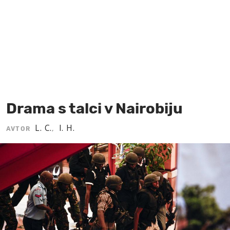
MOJ SANJ
Drama s talci v Nairobiju
L. C.
I. H.
AVTOR
,