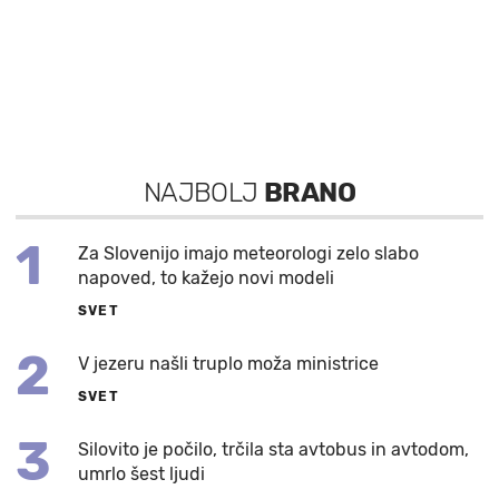
NAJBOLJ
BRANO
1
Za Slovenijo imajo meteorologi zelo slabo
napoved, to kažejo novi modeli
SVET
2
V jezeru našli truplo moža ministrice
SVET
3
Silovito je počilo, trčila sta avtobus in avtodom,
umrlo šest ljudi