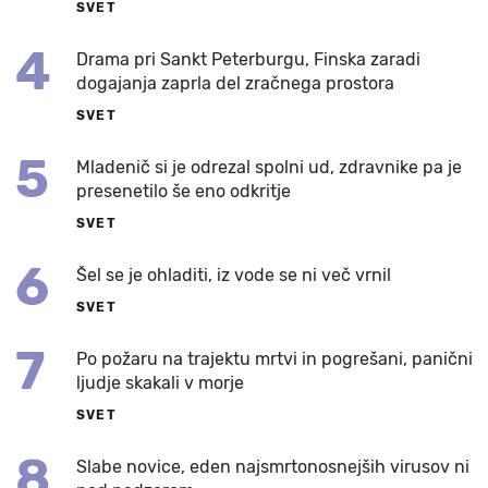
SVET
4
Drama pri Sankt Peterburgu, Finska zaradi
dogajanja zaprla del zračnega prostora
SVET
5
Mladenič si je odrezal spolni ud, zdravnike pa je
presenetilo še eno odkritje
SVET
6
Šel se je ohladiti, iz vode se ni več vrnil
SVET
7
Po požaru na trajektu mrtvi in pogrešani, panični
ljudje skakali v morje
SVET
8
Slabe novice, eden najsmrtonosnejših virusov ni