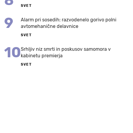
8
SVET
9
Alarm pri sosedih: razvodenelo gorivo polni
avtomehanične delavnice
SVET
10
Srhljiv niz smrti in poskusov samomora v
kabinetu premierja
SVET