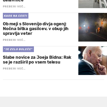
delavnice
PREBERI VEČ…
KAOS NA CESTI
Ob meji s Slovenijo divja ogenj:
Nočna bitka gasilcev, v obup jih
spravlja veter
PREBERI VEČ…
"JE ZELO BOLEČE"
Slabe novice za Joeja Bidna: Rak
se je razširil po vsem telesu
PREBERI VEČ…