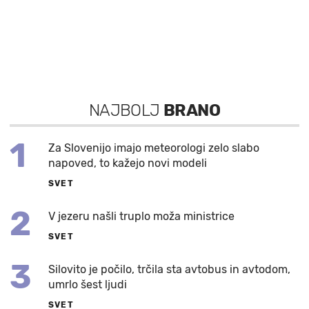
NAJBOLJ
BRANO
1
Za Slovenijo imajo meteorologi zelo slabo
napoved, to kažejo novi modeli
SVET
2
V jezeru našli truplo moža ministrice
SVET
3
Silovito je počilo, trčila sta avtobus in avtodom,
umrlo šest ljudi
SVET