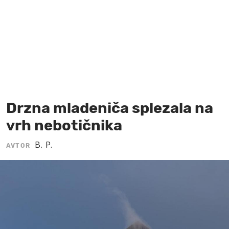
MOJ SANJ
Drzna mladeniča splezala na
vrh nebotičnika
B. P.
AVTOR