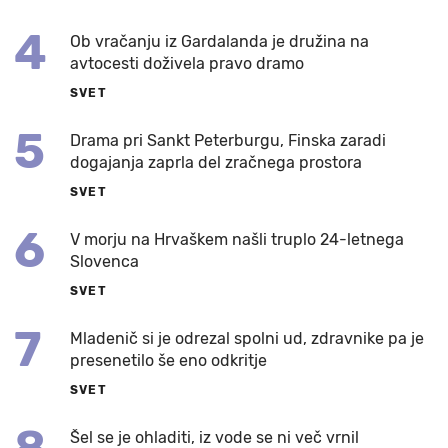
4
Ob vračanju iz Gardalanda je družina na
avtocesti doživela pravo dramo
SVET
5
Drama pri Sankt Peterburgu, Finska zaradi
dogajanja zaprla del zračnega prostora
SVET
6
V morju na Hrvaškem našli truplo 24-letnega
Slovenca
SVET
7
Mladenič si je odrezal spolni ud, zdravnike pa je
presenetilo še eno odkritje
SVET
Šel se je ohladiti, iz vode se ni več vrnil