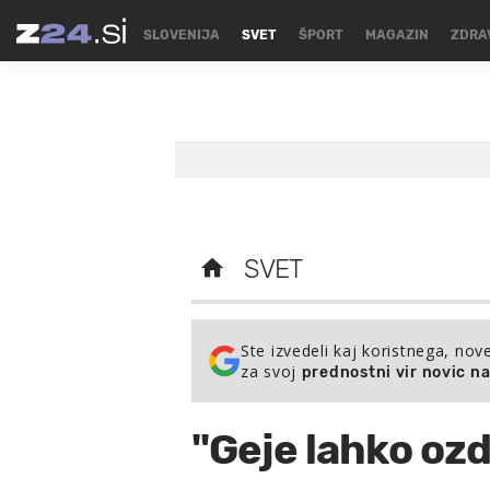
SLOVENIJA
SVET
ŠPORT
MAGAZIN
ZDRA
SVET
Ste izvedeli kaj koristnega, nov
za svoj
prednostni vir novic n
"Geje lahko oz