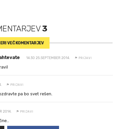
MENTARJEV
3
ERI VEČ
KOMENTARJEV
zahtevate
14:30 25.SEPTEMBER 2014.
PRIJAVI
avil
.
PRIJAVI
pozdravte pa bo svet rešen.
R 2014.
PRIJAVI
čne..