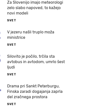
Za Slovenijo imajo meteorologi
zelo slabo napoved, to kažejo
novi modeli
SVET
2
V jezeru našli truplo moža
ministrice
SVET
3
Silovito je počilo, trčila sta
avtobus in avtodom, umrlo šest
ljudi
SVET
4
Drama pri Sankt Peterburgu,
Finska zaradi dogajanja zaprla
del zračnega prostora
SVET