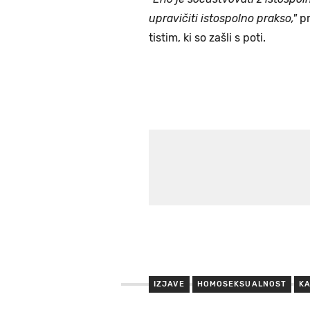
upravičiti istospolno prakso,"
pr
tistim, ki so zašli s poti.
IZJAVE
HOMOSEKSUALNOST
K