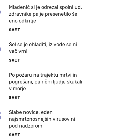
5
Mladenič si je odrezal spolni ud,
zdravnike pa je presenetilo še
eno odkritje
SVET
6
Šel se je ohladiti, iz vode se ni
več vrnil
SVET
7
Po požaru na trajektu mrtvi in
pogrešani, panični ljudje skakali
v morje
SVET
8
Slabe novice, eden
najsmrtonosnejših virusov ni
pod nadzorom
SVET