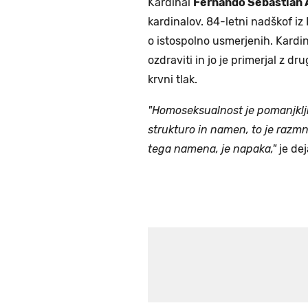
Kardinal
Fernando Sebastian 
kardinalov. 84-letni nadškof iz
o istospolno usmerjenih. Kardi
ozdraviti in jo je primerjal z dr
krvni tlak.
"Homoseksualnost je pomanjkljiv
strukturo in namen, to je razm
tega namena, je napaka,"
je dej