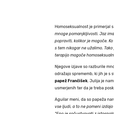
Homoseksualnost je primerjal s
mnoge pomanjkljivosti. Jaz imam
popraviti, kolikor je mogoče. K
s tem nikogar ne užalimo. Tako 
terapijo mogoče homoseksualno
Njegove izjave so razburile mn
odražajo sprememb, ki jih je s
papež Frančišek
. Julija je na
usmerjenih ter da je treba posk
Aguilar meni, da so papeža na
vse ljudi, a to ne pomeni izdaj
"Eno je sočustvovati z istospo