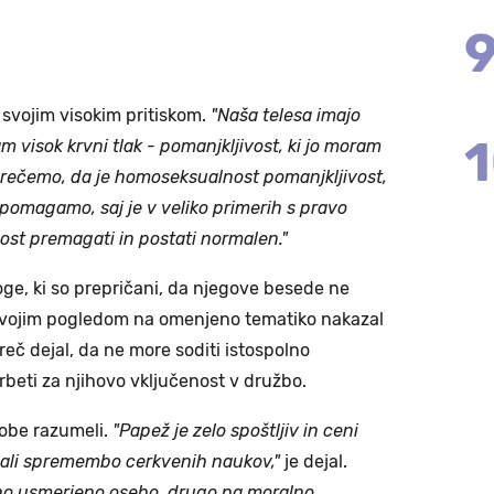
 svojim visokim pritiskom.
"Naša telesa imajo
 visok krvni tlak - pomanjkljivost, ki jo moram
o rečemo, da je homoseksualnost pomanjkljivost,
pomagamo, saj je v veliko primerih s pravo
st premagati in postati normalen."
oge, ki so prepričani, da njegove besede ne
 svojim pogledom na omenjeno tematiko nakazal
mreč dejal, da ne more soditi istospolno
rbeti za njihovo vključenost v družbo.
robe razumeli.
"Papež je zelo spoštljiv in ceni
o ali spremembo cerkvenih naukov,"
je dejal.
lno usmerjeno osebo, drugo pa moralno