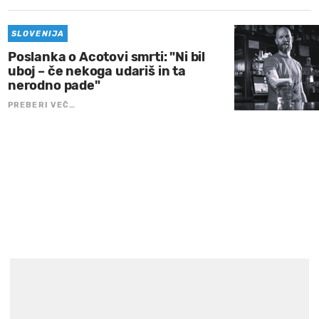
SLOVENIJA
Poslanka o Acotovi smrti: "Ni bil
uboj – če nekoga udariš in ta
nerodno pade"
PREBERI VEČ…