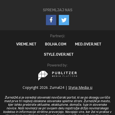
SPREMLJAJ NAS
Partnerji:
VREME.NET
BOLHA.COM
MED.OVER.NET
STYLE.OVER.NET
Powered by:
Copyright 2026. Zurnal24 |
Styria Media si
Žurnal24.si je osrednji slovenski novičarski portal, ki se po dosegu uvršča
med prve tri najbolj obiskane slovenske spletne strani. Žurnal24 je mesto,
kjer lahko prebirate aktualne, ekskluzivne, domače, tuje in slovenske
novice. Naši novinarji se pri svojem delu najstrožje držijo novinarskega
kodeksa in informacije striktno preverjajo. Navajajo vire, kar žal ni praksa v