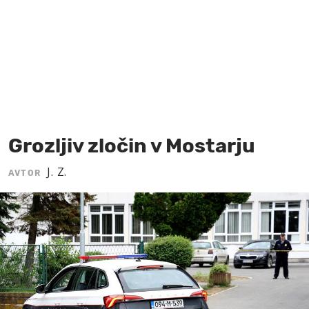
MOJ SANJ
Grozljiv zločin v Mostarju
J. Z.
AVTOR