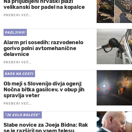
Na priljubljeni hrvaški plaži
velikanski bor padel na kopalce
PREBERI VEČ…
PAZLJIVO!
Alarm pri sosedih: razvodenelo
gorivo polni avtomehanične
delavnice
PREBERI VEČ…
KAOS NA CESTI
Ob meji s Slovenijo divja ogenj:
Nočna bitka gasilcev, v obup jih
spravlja veter
PREBERI VEČ…
"JE ZELO BOLEČE"
Slabe novice za Joeja Bidna: Rak
se je razširil po vsem telesu