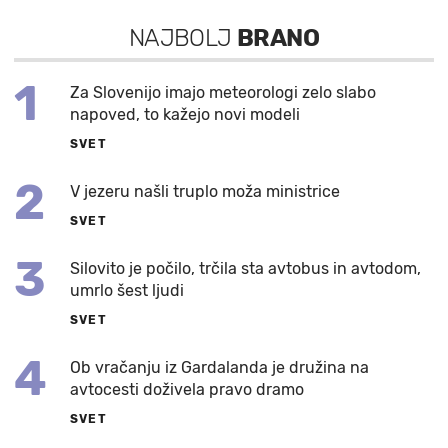
NAJBOLJ
BRANO
1
Za Slovenijo imajo meteorologi zelo slabo
napoved, to kažejo novi modeli
SVET
2
V jezeru našli truplo moža ministrice
SVET
3
Silovito je počilo, trčila sta avtobus in avtodom,
umrlo šest ljudi
SVET
4
Ob vračanju iz Gardalanda je družina na
avtocesti doživela pravo dramo
SVET