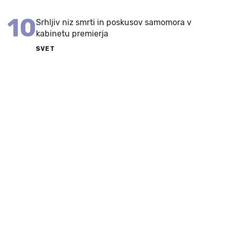
10
Srhljiv niz smrti in poskusov samomora v
kabinetu premierja
SVET