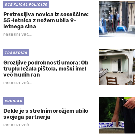
OČE KLICAL POLICIJO
Pretresljiva novica iz soseščine:
55-letnica z nožem ubila 9-
letnega sina
PREBERI VEČ…
TRAGEDIJA
Grozljive podrobnosti umora: Ob
truplu ležala pištola, moški imel
več hudih ran
PREBERI VEČ…
KRONIKA
Dekle je s strelnim orožjem ubilo
svojega partnerja
PREBERI VEČ…