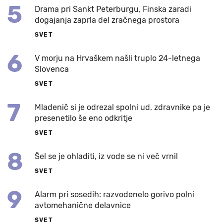
5
Drama pri Sankt Peterburgu, Finska zaradi
dogajanja zaprla del zračnega prostora
SVET
6
V morju na Hrvaškem našli truplo 24-letnega
Slovenca
SVET
7
Mladenič si je odrezal spolni ud, zdravnike pa je
presenetilo še eno odkritje
SVET
8
Šel se je ohladiti, iz vode se ni več vrnil
SVET
9
Alarm pri sosedih: razvodenelo gorivo polni
avtomehanične delavnice
SVET