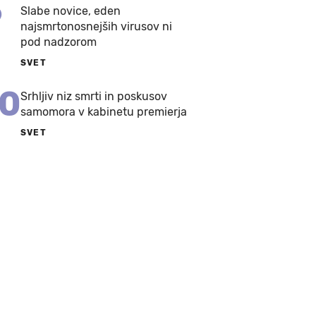
9
Slabe novice, eden
najsmrtonosnejših virusov ni
pod nadzorom
SVET
10
Srhljiv niz smrti in poskusov
samomora v kabinetu premierja
SVET