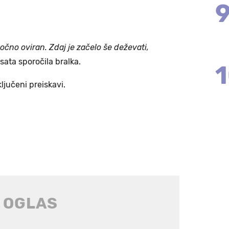
očno oviran. Zdaj je začelo še deževati,
4sata sporočila bralka.
ljučeni preiskavi.