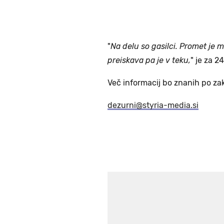
"
Na delu so gasilci. Promet je m
preiskava pa je v teku,
" je za 2
Več informacij bo znanih po zak
dezurni@styria-media.si