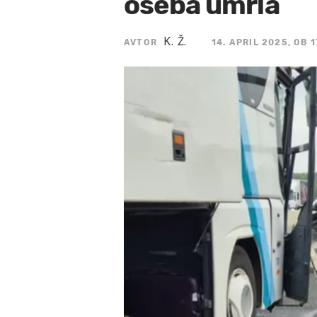
oseba umrla
K. Ž.
AVTOR
14. APRIL 2025, OB 1