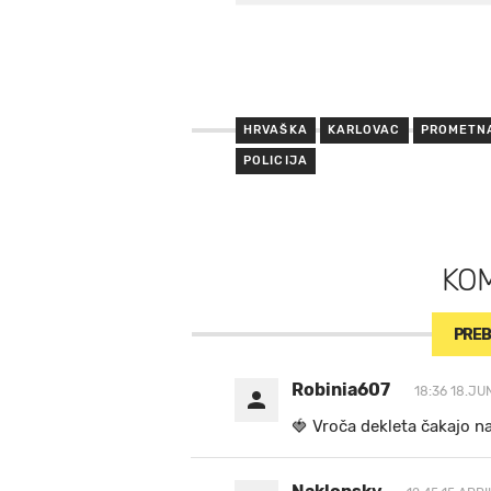
HRVAŠKA
KARLOVAC
PROMETN
POLICIJA
KO
PREB
Robinia607
18:36 18.JU
🍓 V r o č a d e k l e t a ča k a jo n