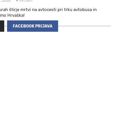
L 2025.
PRIJAVI
urah štirje mrtvi na avtocesti pri trku avtobusa in
amo Hrvaška!
FACEBOOK PRIJAVA