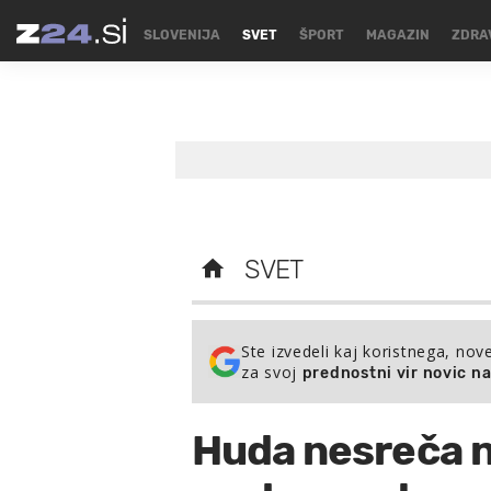
SLOVENIJA
SVET
ŠPORT
MAGAZIN
ZDRA
SVET
Ste izvedeli kaj koristnega, nov
za svoj
prednostni vir novic n
Huda nesreča n