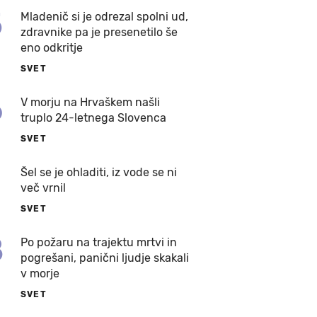
5
Mladenič si je odrezal spolni ud,
zdravnike pa je presenetilo še
eno odkritje
SVET
6
V morju na Hrvaškem našli
truplo 24-letnega Slovenca
SVET
7
Šel se je ohladiti, iz vode se ni
več vrnil
SVET
8
Po požaru na trajektu mrtvi in
pogrešani, panični ljudje skakali
v morje
SVET