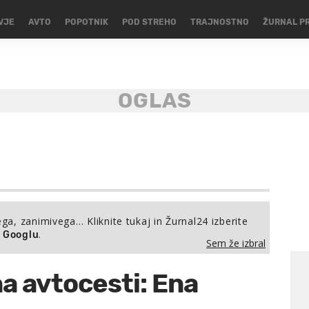
VJE
AVTO
POPOTNIK
POD STREHO
TRAJNOSTNO
ŽURNAL P
ega, zanimivega… Kliknite tukaj in Žurnal24 izberite
.
a Googlu
Sem že izbral
a avtocesti: Ena