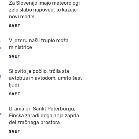
Za Slovenijo imajo meteorologi
zelo slabo napoved, to kažejo
novi modeli
SVET
2
V jezeru našli truplo moža
ministrice
SVET
3
Silovito je počilo, trčila sta
avtobus in avtodom, umrlo šest
ljudi
SVET
4
Drama pri Sankt Peterburgu,
Finska zaradi dogajanja zaprla
del zračnega prostora
SVET