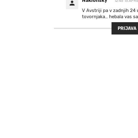
Naklonsky
12:45 15.APRI
V Avstriji pa v zadnjih 24 
tovornjaka… hebala vas s
PRIJAVA