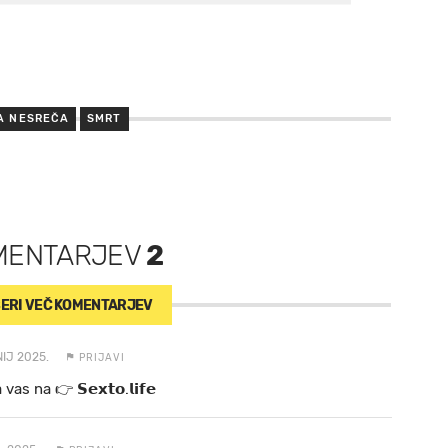
A NESREČA
SMRT
MENTARJEV
2
ERI VEČ
KOMENTARJEV
NIJ 2025.
PRIJAVI
a va s n a 👉 𝗦𝗲𝘅𝘁𝗼.𝗹𝗶𝗳𝗲