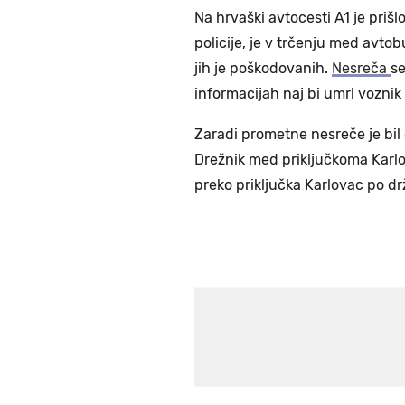
Na hrvaški avtocesti A1 je pri
policije, je v trčenju med avt
jih je poškodovanih.
Nesreča
se
informacijah naj bi umrl vozni
Zaradi prometne nesreče je bil
Drežnik med priključkoma Karlo
preko priključka Karlovac po d