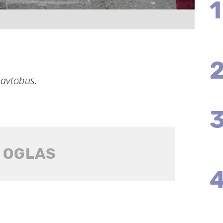
1
 avtobus.