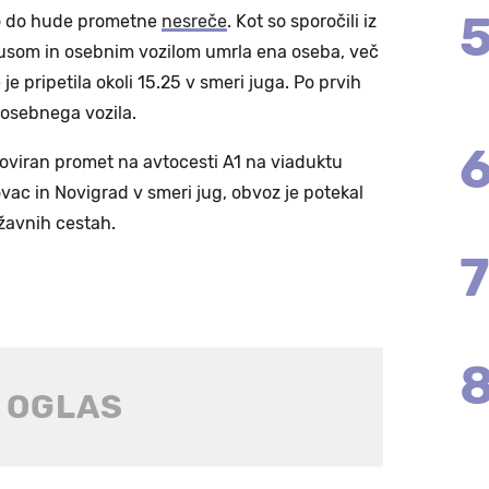
šlo do hude prometne
nesreče
. Kot so sporočili iz
obusom in osebnim vozilom umrla ena oseba, več
 je pripetila okoli 15.25 v smeri juga. Po prvih
k osebnega vozila.
 oviran promet na avtocesti A1 na viaduktu
vac in Novigrad v smeri jug, obvoz je potekal
ržavnih cestah.