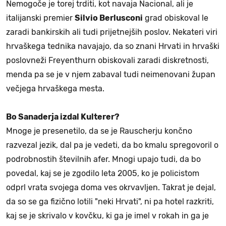
Nemogoče je torej trditi, kot navaja Nacional, ali je
italijanski premier
Silvio Berlusconi
grad obiskoval le
zaradi bankirskih ali tudi prijetnejših poslov. Nekateri viri
hrvaškega tednika navajajo, da so znani Hrvati in hrvaški
poslovneži Freyenthurn obiskovali zaradi diskretnosti,
menda pa se je v njem zabaval tudi neimenovani župan
večjega hrvaškega mesta.
Bo Sanaderja izdal Kulterer?
Mnoge je presenetilo, da se je Rauscherju končno
razvezal jezik, dal pa je vedeti, da bo kmalu spregovoril o
podrobnostih številnih afer. Mnogi upajo tudi, da bo
povedal, kaj se je zgodilo leta 2005, ko je policistom
odprl vrata svojega doma ves okrvavljen. Takrat je dejal,
da so se ga fizično lotili "neki Hrvati", ni pa hotel razkriti,
kaj se je skrivalo v kovčku, ki ga je imel v rokah in ga je