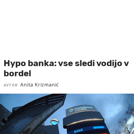
MOJ SANJ
Hypo banka: vse sledi vodijo v
bordel
Anita Krizmanić
AVTOR