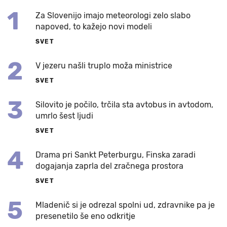
1
Za Slovenijo imajo meteorologi zelo slabo
napoved, to kažejo novi modeli
SVET
2
V jezeru našli truplo moža ministrice
SVET
3
Silovito je počilo, trčila sta avtobus in avtodom,
umrlo šest ljudi
SVET
4
Drama pri Sankt Peterburgu, Finska zaradi
dogajanja zaprla del zračnega prostora
SVET
5
Mladenič si je odrezal spolni ud, zdravnike pa je
presenetilo še eno odkritje