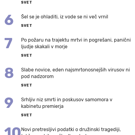
SVET
6
Šel se je ohladiti, iz vode se ni več vrnil
SVET
7
Po požaru na trajektu mrtvi in pogrešani, panični
ljudje skakali v morje
SVET
8
Slabe novice, eden najsmrtonosnejših virusov ni
pod nadzorom
SVET
9
Srhljiv niz smrti in poskusov samomora v
kabinetu premierja
SVET
10
Novi pretresljivi podatki o družinski tragediji,