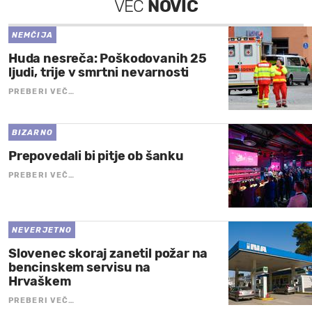
VEČ
NOVIC
NEMČIJA
Huda nesreča: Poškodovanih 25
ljudi, trije v smrtni nevarnosti
PREBERI VEČ…
BIZARNO
Prepovedali bi pitje ob šanku
PREBERI VEČ…
NEVERJETNO
Slovenec skoraj zanetil požar na
bencinskem servisu na
Hrvaškem
PREBERI VEČ…