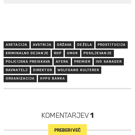
ARETACIJA
AVSTRIJA
DRŽAVA
DEŽELA
PROSTITUCIJA
KRIMINALNO DEJANJE
ROP
UMOR
POSILJEVANJE
POLICIJSKA PREISKAVA
AFERA
PREMIER
IVO SANADER
RAVNATELJ
DIREKTOR
WOLFGANG KULTERER
ORGANIZACIJA
HYPO BANKA
KOMENTARJEV
1
PREBERI VEČ