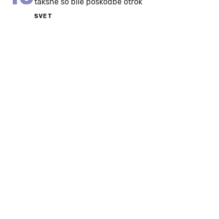
takšne so bile poškodbe otrok
SVET