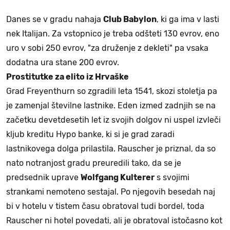
Danes se v gradu nahaja
Club Babylon
, ki ga ima v lasti
nek Italijan. Za vstopnico je treba odšteti 130 evrov, eno
uro v sobi 250 evrov, "za druženje z dekleti" pa vsaka
dodatna ura stane 200 evrov.
Prostitutke za elito iz Hrvaške
Grad Freyenthurn so zgradili leta 1541, skozi stoletja pa
je zamenjal številne lastnike. Eden izmed zadnjih se na
začetku devetdesetih let iz svojih dolgov ni uspel izvleči
kljub kreditu Hypo banke, ki si je grad zaradi
lastnikovega dolga prilastila. Rauscher je priznal, da so
nato notranjost gradu preuredili tako, da se je
predsednik uprave
Wolfgang Kulterer
s svojimi
strankami nemoteno sestajal. Po njegovih besedah naj
bi v hotelu v tistem času obratoval tudi bordel, toda
Rauscher ni hotel povedati, ali je obratoval istočasno kot