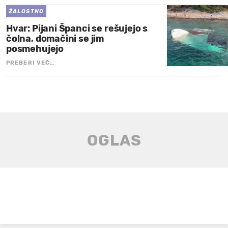
ŽALOSTNO
Hvar: Pijani Španci se rešujejo s
čolna, domačini se jim
posmehujejo
PREBERI VEČ…