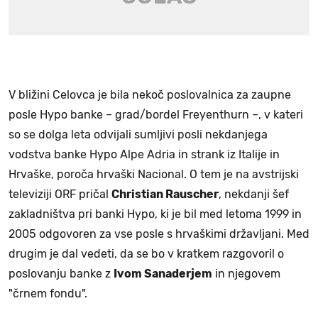
V bližini Celovca je bila nekoč poslovalnica za zaupne
posle Hypo banke – grad/bordel Freyenthurn –, v kateri
so se dolga leta odvijali sumljivi posli nekdanjega
vodstva banke Hypo Alpe Adria in strank iz Italije in
Hrvaške, poroča hrvaški Nacional. O tem je na avstrijski
televiziji ORF pričal
Christian Rauscher
, nekdanji šef
zakladništva pri banki Hypo, ki je bil med letoma 1999 in
2005 odgovoren za vse posle s hrvaškimi državljani. Med
drugim je dal vedeti, da se bo v kratkem razgovoril o
poslovanju banke z
Ivom Sanaderjem
in njegovem
"črnem fondu".