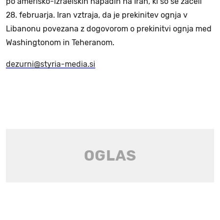
po ameriško-izraelskih napadih na Iran, ki so se začeli
28. februarja. Iran vztraja, da je prekinitev ognja v
Libanonu povezana z dogovorom o prekinitvi ognja med
Washingtonom in Teheranom.
dezurni@styria-media.si