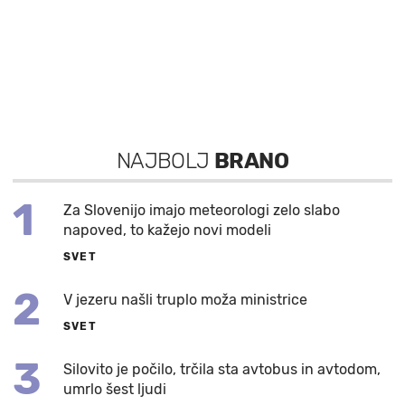
NAJBOLJ
BRANO
1
Za Slovenijo imajo meteorologi zelo slabo
napoved, to kažejo novi modeli
SVET
2
V jezeru našli truplo moža ministrice
SVET
3
Silovito je počilo, trčila sta avtobus in avtodom,
umrlo šest ljudi