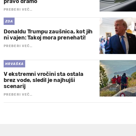
pravo dramo
PREBERI VEČ…
ZDA
Donaldu Trumpu zaušnica, kot jih
ni vajen: Takoj mora prenehati!
PREBERI VEČ…
HRVAŠKA
V ekstremni vročini sta ostala
brez vode, sledil je najhujši
scenarij
PREBERI VEČ…