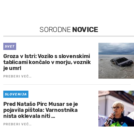
SORODNE
NOVICE
SVET
Groza v Istri: Vozilo s slovenskimi
tablicami končalo v morju, voznik
je umrl
PREBERI VEČ…
SLOVENIJA
Pred Natašo Pirc Musar se je
pojavila pištola: Varnostnika
nista oklevala niti …
PREBERI VEČ…