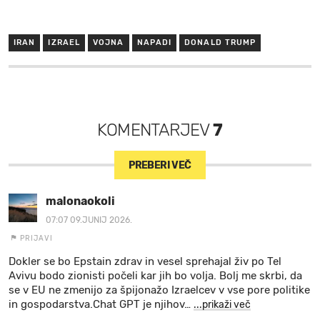
IRAN
IZRAEL
VOJNA
NAPADI
DONALD TRUMP
KOMENTARJEV
7
PREBERI VEČ
malonaokoli
07:07 09.JUNIJ 2026.
PRIJAVI
Dokler se bo Epstain zdrav in vesel sprehajal živ po Tel
Avivu bodo zionisti počeli kar jih bo volja. Bolj me skrbi, da
se v EU ne zmenijo za špijonažo Izraelcev v vse pore politike
in gospodarstva.Chat GPT je njihov
…
...prikaži več