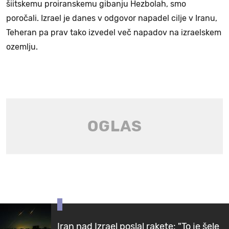
šiitskemu proiranskemu gibanju Hezbolah, smo
poročali. Izrael je danes v odgovor napadel cilje v Iranu,
Teheran pa prav tako izvedel več napadov na izraelskem
ozemlju.
Iran nad Izrael poslal rakete: "To je šele