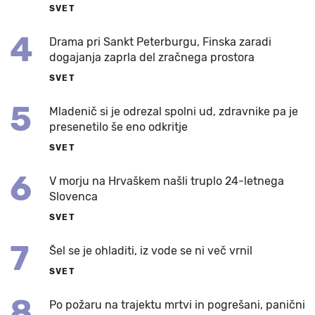
SVET
4
Drama pri Sankt Peterburgu, Finska zaradi
dogajanja zaprla del zračnega prostora
SVET
5
Mladenič si je odrezal spolni ud, zdravnike pa je
presenetilo še eno odkritje
SVET
6
V morju na Hrvaškem našli truplo 24-letnega
Slovenca
SVET
7
Šel se je ohladiti, iz vode se ni več vrnil
SVET
8
Po požaru na trajektu mrtvi in pogrešani, panični