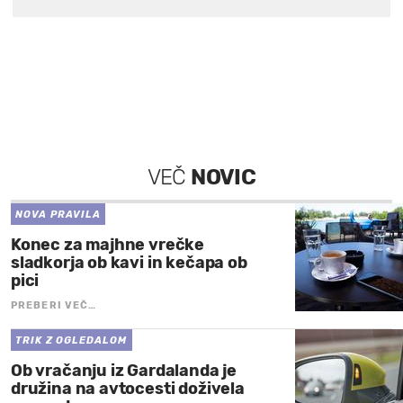
VEČ
NOVIC
NOVA PRAVILA
Konec za majhne vrečke
sladkorja ob kavi in kečapa ob
pici
PREBERI VEČ…
TRIK Z OGLEDALOM
Ob vračanju iz Gardalanda je
družina na avtocesti doživela