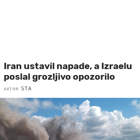
MOJ SANJ
Iran ustavil napade, a Izraelu
poslal grozljivo opozorilo
STA
AVTOR