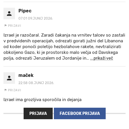
Pipec
07:01 09.JUNIJ 2026.
PRIJAVI
Izrael je razočaral. Zaradi čakanja na vrnitev talcev so zastali
v predvidenih operacijah, odrezati gorati južni del Libanona
od koder ponoči poletijo hezbolahove rakete, nevtralizirati
obkoljeno Gazo, ki je prostorsko malo večja od Davskega
polja, odrezati Jeruzalem od Jordanije in
…
...prikaži več
maček
22:58 08.JUNIJ 2026.
PRIJAVI
Izrael ima grozljiva sporočila in dejanja
PRIJAVA
FACEBOOK PRIJAVA