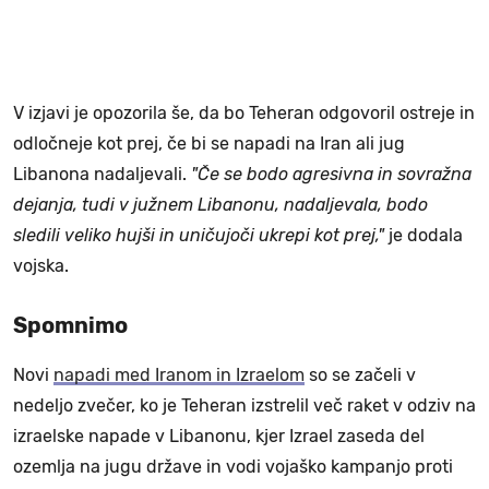
V izjavi je opozorila še, da bo Teheran odgovoril ostreje in
odločneje kot prej, če bi se napadi na Iran ali jug
Libanona nadaljevali.
"Če se bodo agresivna in sovražna
dejanja, tudi v južnem Libanonu, nadaljevala, bodo
sledili veliko hujši in uničujoči ukrepi kot prej,"
je dodala
vojska.
Spomnimo
Novi
napadi med Iranom in Izraelom
so se začeli v
nedeljo zvečer, ko je Teheran izstrelil več raket v odziv na
izraelske napade v Libanonu, kjer Izrael zaseda del
ozemlja na jugu države in vodi vojaško kampanjo proti