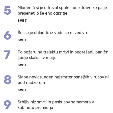
5
Mladenič si je odrezal spolni ud, zdravnike pa je
presenetilo še eno odkritje
SVET
6
Šel se je ohladiti, iz vode se ni več vrnil
SVET
7
Po požaru na trajektu mrtvi in pogrešani, panični
ljudje skakali v morje
SVET
8
Slabe novice, eden najsmrtonosnejših virusov ni
pod nadzorom
SVET
9
Srhljiv niz smrti in poskusov samomora v
kabinetu premierja