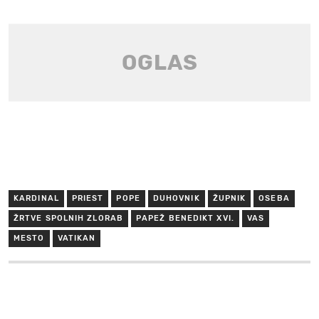
KARDINAL
PRIEST
POPE
DUHOVNIK
ŽUPNIK
OSEBA
ŽRTVE SPOLNIH ZLORAB
PAPEŽ BENEDIKT XVI.
VAS
MESTO
VATIKAN