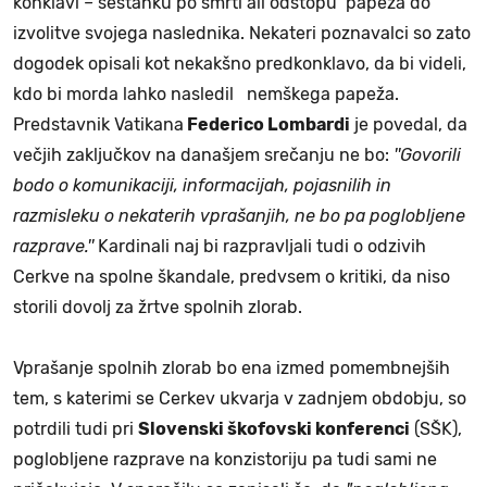
konklavi –
sestanku po smrti ali odstopu papeža do
izvolitve svojega naslednika. Nekateri poznavalci so zato
dogodek opisali kot nekakšno predkonklavo, da bi videli,
kdo bi morda lahko nasledil nemškega papeža.
Predstavnik Vatikana
Federico Lombardi
je povedal, da
večjih zaključkov na današjem srečanju ne bo:
''Govorili
bodo o komunikaciji, informacijah, pojasnilih in
razmisleku o nekaterih vprašanjih, ne bo pa poglobljene
razprave.''
Kardinali naj bi razpravljali tudi o odzivih
Cerkve na spolne škandale, predvsem o kritiki, da niso
storili dovolj za žrtve spolnih zlorab.
Vprašanje spolnih zlorab bo ena izmed pomembnejših
tem, s katerimi se Cerkev ukvarja v zadnjem obdobju, so
potrdili tudi pri
Slovenski škofovski konferenci
(SŠK)
,
poglobljene razprave na konzistoriju pa tudi sami ne