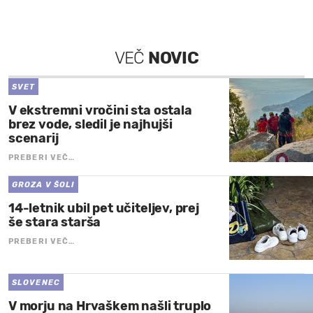
VEČ
NOVIC
SVET
V ekstremni vročini sta ostala
brez vode, sledil je najhujši
scenarij
PREBERI VEČ…
GROZA V ŠOLI
14-letnik ubil pet učiteljev, prej
še stara starša
PREBERI VEČ…
SLOVENEC
V morju na Hrvaškem našli truplo