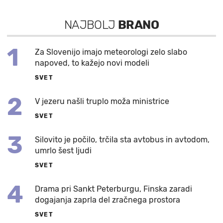
NAJBOLJ
BRANO
1
Za Slovenijo imajo meteorologi zelo slabo
napoved, to kažejo novi modeli
SVET
2
V jezeru našli truplo moža ministrice
SVET
3
Silovito je počilo, trčila sta avtobus in avtodom,
umrlo šest ljudi
SVET
4
Drama pri Sankt Peterburgu, Finska zaradi
dogajanja zaprla del zračnega prostora
SVET