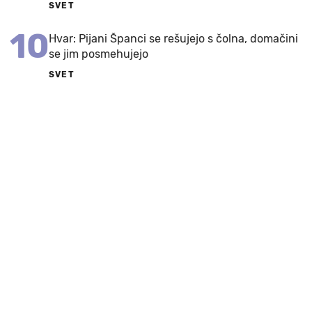
SVET
10
Hvar: Pijani Španci se rešujejo s čolna, domačini
se jim posmehujejo
SVET