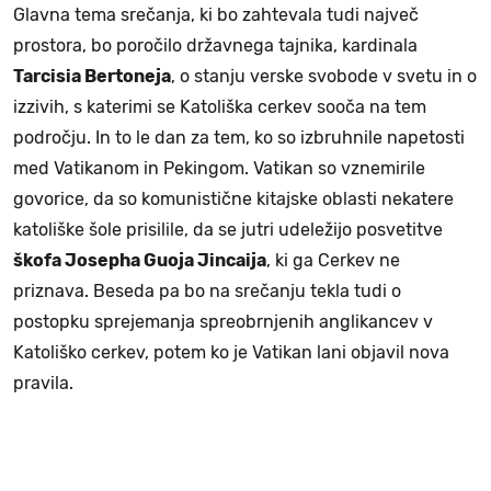
Glavna tema srečanja, ki bo zahtevala tudi največ
prostora, bo poročilo državnega tajnika, kardinala
Tarcisia Bertoneja
, o stanju verske svobode v svetu in o
izzivih, s katerimi se Katoliška cerkev sooča na tem
področju. In to le dan za tem,
ko so izbruhnile napetosti
med Vatikanom in Pekingom. Vatikan so vznemirile
govorice, da so komunistične kitajske oblasti nekatere
katoliške šole prisilile, da se jutri udeležijo posvetitve
škofa Josepha Guoja Jincaija
, ki ga Cerkev ne
priznava. Beseda pa bo na srečanju tekla tudi o
postopku sprejemanja spreobrnjenih anglikancev v
Katoliško cerkev, potem ko je Vatikan lani objavil nova
pravila.