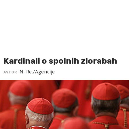
MOJ SANJ
Kardinali o spolnih zlorabah
N. Re./Agencije
AVTOR