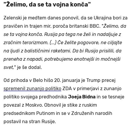
"Želimo, da se ta vojna konča"
Zelenski je medtem danes ponovil, da se Ukrajina bori za
pravičen in trajen mir, poroča britanski BBC. "
Želimo, da
se ta vojna konča. Rusija pa tega ne želi in nadaljuje z
zračnim terorizmom. (...) Če želite pogovore, ne ciljajte
na ljudi z balističnimi raketami. Da bi Rusijo prisilili, da
preneha z napadi, potrebujemo enotnejši in močnejši
svet,
" je še dodal.
Od prihoda v Belo hišo 20. januarja je Trump precej
spremenil zunanjo politiko
ZDA v primerjavi z zunanjo
politiko svojega predhodnika
Joeja Bidna
in se tesneje
povezal z Moskvo. Obnovil je stike z ruskim
predsednikom Putinom in se v Združenih narodih
postavil na stran Rusije.