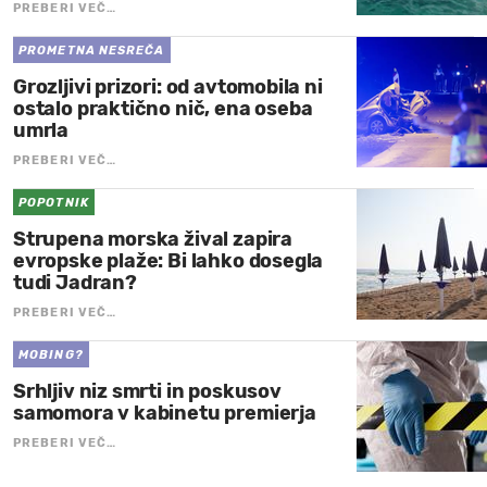
PREBERI VEČ…
PROMETNA NESREČA
Grozljivi prizori: od avtomobila ni
ostalo praktično nič, ena oseba
umrla
PREBERI VEČ…
POPOTNIK
Strupena morska žival zapira
evropske plaže: Bi lahko dosegla
tudi Jadran?
PREBERI VEČ…
MOBING?
Srhljiv niz smrti in poskusov
samomora v kabinetu premierja
PREBERI VEČ…