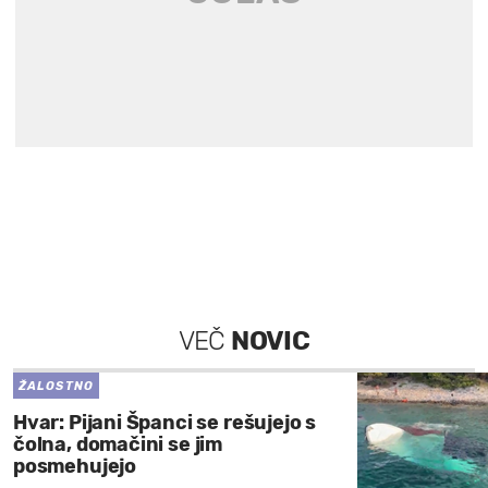
VEČ
NOVIC
ŽALOSTNO
Hvar: Pijani Španci se rešujejo s
čolna, domačini se jim
posmehujejo