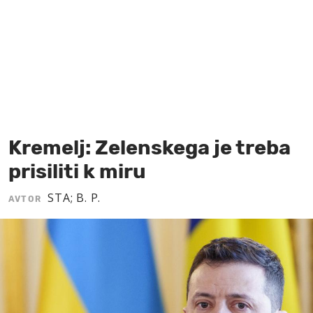
MOJ SANJ
Kremelj: Zelenskega je treba
prisiliti k miru
STA; B. P.
AVTOR