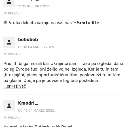
21:16 18.JUNIJ 2025.
PRIJAVI
🍓 V r o č a d e k l e t a ča k a jo na va s n a 👉 𝗦𝗲𝘅𝘁𝗼.𝗹𝗶𝗳𝗲
bobubob
08:10 04.MAREC 2025.
PRIJAVI
Prisiliti bi ga morali kar Ukrajinci sami. Tako pa izgleda, da si
poleg Evrope tudi oni želijo vojne. Izgleda. Ker je tu in tam
(brezjajčni) plebs oportunistično tiho, poslovneži tu in tam
pa glasni. Oboje pa je povsem logična posledica
…
...prikaži več
Kmodri_
00:46 04.MAREC 2025.
PRIJAVI