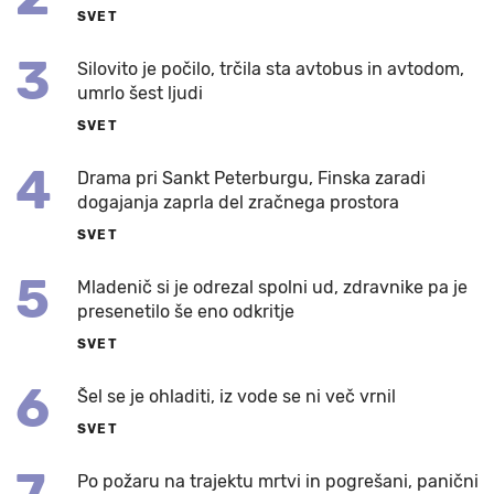
SVET
3
Silovito je počilo, trčila sta avtobus in avtodom,
umrlo šest ljudi
SVET
4
Drama pri Sankt Peterburgu, Finska zaradi
dogajanja zaprla del zračnega prostora
SVET
5
Mladenič si je odrezal spolni ud, zdravnike pa je
presenetilo še eno odkritje
SVET
6
Šel se je ohladiti, iz vode se ni več vrnil
SVET
7
Po požaru na trajektu mrtvi in pogrešani, panični