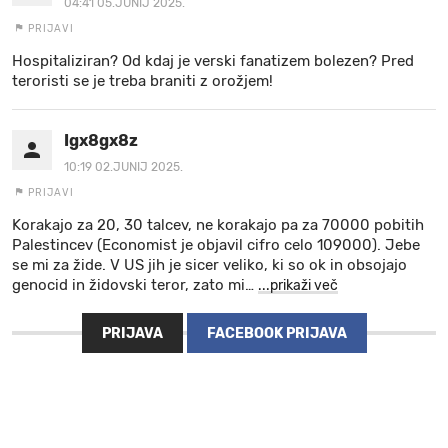
04:41 05.JUNIJ 2025.
PRIJAVI
Hospitaliziran? Od kdaj je verski fanatizem bolezen? Pred
teroristi se je treba braniti z orožjem!
Igx8gx8z
10:19 02.JUNIJ 2025.
PRIJAVI
Korakajo za 20, 30 talcev, ne korakajo pa za 70000 pobitih
Palestincev (Economist je objavil cifro celo 109000). Jebe
se mi za žide. V US jih je sicer veliko, ki so ok in obsojajo
genocid in židovski teror, zato mi
…
...prikaži več
PRIJAVA
FACEBOOK PRIJAVA