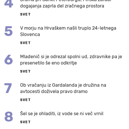
4
dogajanja zaprla del zračnega prostora
SVET
5
V morju na Hrvaškem našli truplo 24-letnega
Slovenca
SVET
6
Mladenič si je odrezal spolni ud, zdravnike pa je
presenetilo še eno odkritje
SVET
7
Ob vračanju iz Gardalanda je družina na
avtocesti doživela pravo dramo
SVET
8
Šel se je ohladiti, iz vode se ni več vrnil
SVET