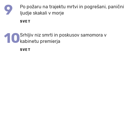
9
Po požaru na trajektu mrtvi in pogrešani, panični
ljudje skakali v morje
SVET
10
Srhljiv niz smrti in poskusov samomora v
kabinetu premierja
SVET