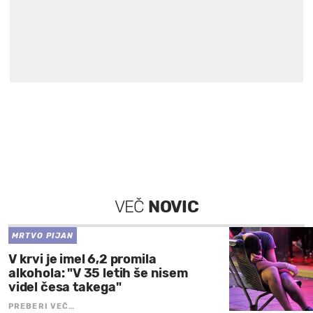
VEČ
NOVIC
MRTVO PIJAN
V krvi je imel 6,2 promila
alkohola: "V 35 letih še nisem
videl česa takega"
PREBERI VEČ…