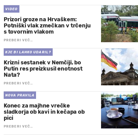
VIDEO
Prizori groze na Hrvaškem:
Potniški vlak zmečkan v trčenju
s tovornim vlakom
PREBERI VEČ…
KJE BI LAHKO UDARIL?
Krizni sestanek v Nemčiji, bo
Putin res preizkusil enotnost
Nata?
PREBERI VEČ…
NOVA PRAVILA
Konec za majhne vrečke
sladkorja ob kavi in kečapa ob
pici
PREBERI VEČ…