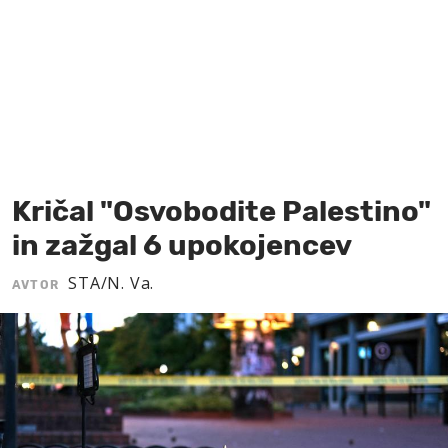
MOJ SANJ
Kričal "Osvobodite Palestino"
in zažgal 6 upokojencev
STA/N. Va.
AVTOR