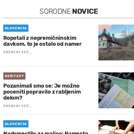
SORODNE
NOVICE
SLOVENIJA
Ropotali z nepremičninskim
davkom, to je ostalo od namer
PREBERI VEČ…
REŠITEV?
Pozanimali smo se: Je možno
poceniti popravilo z rabljenim
delom?
PREBERI VEČ…
SLOVENIJA
Nadomestilo za malico: Namesto