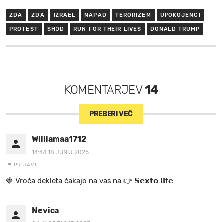
ZDA
ZDA
IZRAEL
NAPAD
TERORIZEM
UPOKOJENCI
PROTEST
SHOD
RUN FOR THEIR LIVES
DONALD TRUMP
KOMENTARJEV
14
PREBERI VEČ
Williamaa1712
14:44 18.JUNIJ 2025.
PRIJAVI
🍓 V r o č a d e k l e t a ča k a jo na va s n a 👉 𝗦𝗲𝘅𝘁𝗼.𝗹𝗶𝗳𝗲
Nevica