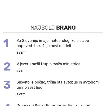
NAJBOLJ
BRANO
1
Za Slovenijo imajo meteorologi zelo slabo
napoved, to kažejo novi modeli
SVET
2
V jezeru našli truplo moža ministrice
SVET
3
Silovito je počilo, trčila sta avtobus in avtodom,
umrlo šest ljudi
SVET
Drama pri Sankt Peterburgu, Finska zaradi