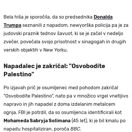
Bela hiša je sporočila, da so predsednika
Donalda
Trumpa
seznanili z napadom, newyorška policija pa je za
judovski praznik tednov šavuot, ki se je začel v nedeljo
zvečer, povečala svojo prisotnost v sinagogah in drugih
verskih objektih v New Yorku.
Napadalec je zakričal: "Osvobodite
Palestino"
Po izjavah prič je osumljenec med pohodom zakričal
"Osvobodite Palestino", nato pa v množico vrgel vnetljivo
napravo in jih napadel z doma izdelanim metalcem
ognja. FBI je potrdil, da so osumljenca identificirali kot
Mohameda Sabryja Solimana
(45 let), ki je bil kmalu po
napadu hospitaliziran, poroča
BBC
.