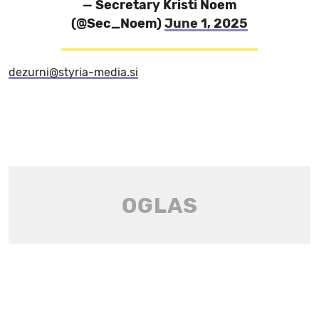
— Secretary Kristi Noem
(@Sec_Noem)
June 1, 2025
dezurni@styria-media.si