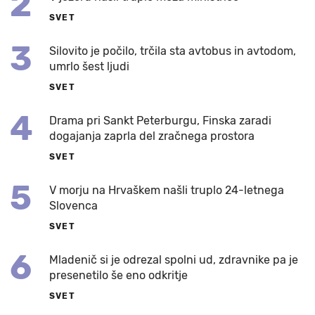
2
SVET
3
Silovito je počilo, trčila sta avtobus in avtodom,
umrlo šest ljudi
SVET
4
Drama pri Sankt Peterburgu, Finska zaradi
dogajanja zaprla del zračnega prostora
SVET
5
V morju na Hrvaškem našli truplo 24-letnega
Slovenca
SVET
6
Mladenič si je odrezal spolni ud, zdravnike pa je
presenetilo še eno odkritje
SVET