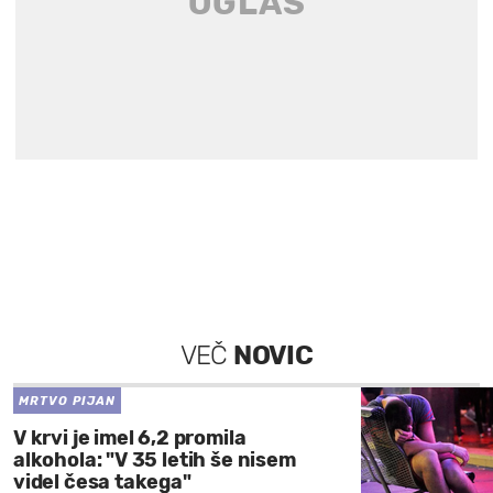
VEČ
NOVIC
MRTVO PIJAN
V krvi je imel 6,2 promila
alkohola: "V 35 letih še nisem
videl česa takega"