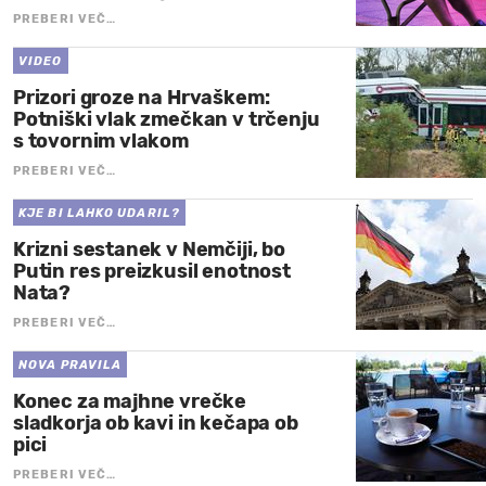
PREBERI VEČ…
VIDEO
Prizori groze na Hrvaškem:
Potniški vlak zmečkan v trčenju
s tovornim vlakom
PREBERI VEČ…
KJE BI LAHKO UDARIL?
Krizni sestanek v Nemčiji, bo
Putin res preizkusil enotnost
Nata?
PREBERI VEČ…
NOVA PRAVILA
Konec za majhne vrečke
sladkorja ob kavi in kečapa ob
pici
PREBERI VEČ…