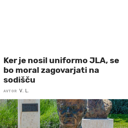
MOJ SANJ
Ker je nosil uniformo JLA, se
bo moral zagovarjati na
sodišču
V. L.
AVTOR