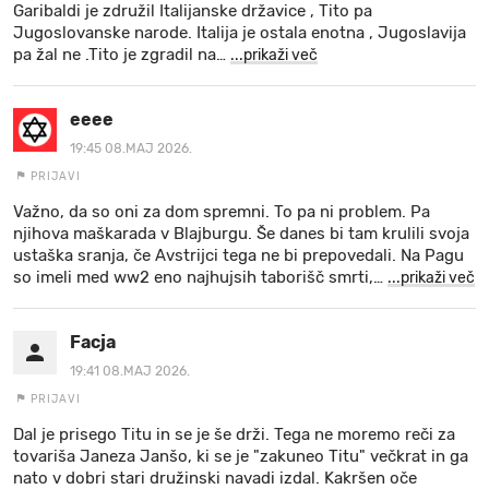
Garibaldi je združil Italijanske državice , Tito pa
Jugoslovanske narode. Italija je ostala enotna , Jugoslavija
pa žal ne .Tito je zgradil na
…
...prikaži več
eeee
19:45 08.MAJ 2026.
PRIJAVI
Važno, da so oni za dom spremni. To pa ni problem. Pa
njihova maškarada v Blajburgu. Še danes bi tam krulili svoja
ustaška sranja, če Avstrijci tega ne bi prepovedali. Na Pagu
so imeli med ww2 eno najhujsih taborišč smrti,
…
...prikaži več
Facja
19:41 08.MAJ 2026.
PRIJAVI
Dal je prisego Titu in se je še drži. Tega ne moremo reči za
tovariša Janeza Janšo, ki se je "zakuneo Titu" večkrat in ga
nato v dobri stari družinski navadi izdal. Kakršen oče