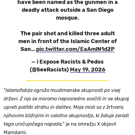
have been named as the gunmen in a
deadly attack outside a San Diego
mosque.
The pair shot and killed three adult
men in front of the Islamic Center of
San…
pic.twitter.com/EaAmlN1d2P
— i Expose Racists & Pedos
(@SeeRacists)
May 19, 2026
"
Islamofobija ogroža muslimanske skupnosti po vsej
državi. Z njo se moramo neposredno soočiti in se skupaj
upreti politiki strahu in delitev. Moje misli so z žrtvami,
njihovimi bližnjimi in celotno skupnostjo, ki žaluje zaradi
tega uničujočega napada,
" je na omrežju X objavil
Mamdami.