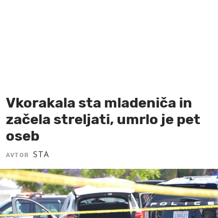
MOJ SANJ
Vkorakala sta mladeniča in
začela streljati, umrlo je pet
oseb
STA
AVTOR