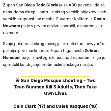
Župan San Diega
Todd Gloria
je za ABC povedal, da so
nemudoma okrepili patrulje okrog verskih objektov vseh
verskih skupnosti po mestu. Guverner Kalifornije
Gavin
Newsom
pa je v prvem odzivu sporočil, da spremljajo
razmere.
Svojo prisotnost okrog mošej je okrepila tudi newyorška
policija, prvi muslimanski župan tega mesta
Zohran
Mamdani
pa je izrazil zgroženost nad napadom, ki ga je
opredelil kot dejanje protimuslimanskega nasilja.
🚨 San Diego Mosque shooting – Two
Teen Gunmen Kill 3 Adults, Then Take
Own Lives
Cain Clark (17) and Caleb Vazquez (18)