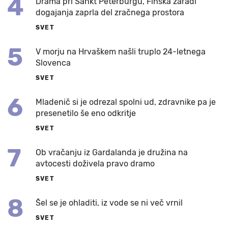
4
Drama pri Sankt Peterburgu, Finska zaradi
dogajanja zaprla del zračnega prostora
SVET
5
V morju na Hrvaškem našli truplo 24-letnega
Slovenca
SVET
6
Mladenič si je odrezal spolni ud, zdravnike pa je
presenetilo še eno odkritje
SVET
7
Ob vračanju iz Gardalanda je družina na
avtocesti doživela pravo dramo
SVET
8
Šel se je ohladiti, iz vode se ni več vrnil
SVET