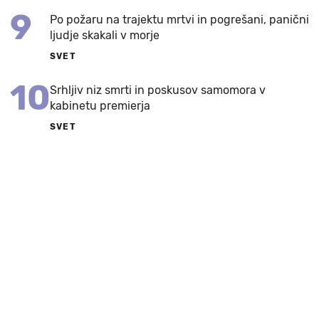
9
Po požaru na trajektu mrtvi in pogrešani, panični
ljudje skakali v morje
SVET
10
Srhljiv niz smrti in poskusov samomora v
kabinetu premierja
SVET