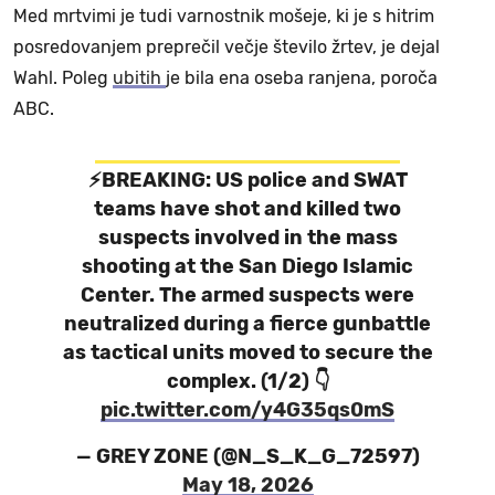
Med mrtvimi je tudi varnostnik mošeje, ki je s hitrim
posredovanjem preprečil večje število žrtev, je dejal
Wahl. Poleg
ubitih
je bila ena oseba ranjena, poroča
ABC.
⚡️BREAKING: US police and SWAT
teams have shot and killed two
suspects involved in the mass
shooting at the San Diego Islamic
Center. The armed suspects were
neutralized during a fierce gunbattle
as tactical units moved to secure the
complex. (1/2) 👇
pic.twitter.com/y4G35qs0mS
— GREY ZONE (@N_S_K_G_72597)
May 18, 2026