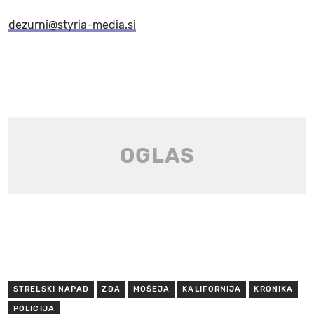
dezurni@styria-media.si
STRELSKI NAPAD
ZDA
MOŠEJA
KALIFORNIJA
KRONIKA
POLICIJA