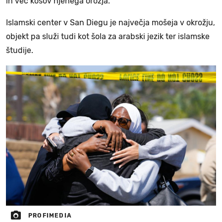
in več kosov njenega orožja.
Islamski center v San Diegu je največja mošeja v okrožju,
objekt pa služi tudi kot šola za arabski jezik ter islamske
študije.
PROFIMEDIA