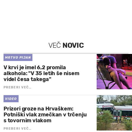
VEČ
NOVIC
MRTVO PIJAN
V krvi je imel 6,2 promila
alkohola: "V 35 letih še nisem
videl česa takega"
PREBERI VEČ…
VIDEO
Prizori groze na Hrvaškem:
Potniški vlak zmečkan v trčenju
s tovornim vlakom
PREBERI VEČ…