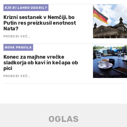
KJE BI LAHKO UDARIL?
Krizni sestanek v Nemčiji, bo
Putin res preizkusil enotnost
Nata?
PREBERI VEČ…
NOVA PRAVILA
Konec za majhne vrečke
sladkorja ob kavi in kečapa ob
pici
PREBERI VEČ…