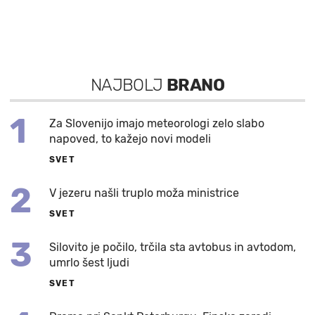
NAJBOLJ
BRANO
1
Za Slovenijo imajo meteorologi zelo slabo
napoved, to kažejo novi modeli
SVET
2
V jezeru našli truplo moža ministrice
SVET
3
Silovito je počilo, trčila sta avtobus in avtodom,
umrlo šest ljudi
SVET