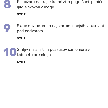
8
Po požaru na trajektu mrtvi in pogrešani, panični
ljudje skakali v morje
SVET
9
Slabe novice, eden najsmrtonosnejših virusov ni
pod nadzorom
SVET
10
Srhljiv niz smrti in poskusov samomora v
kabinetu premierja
SVET