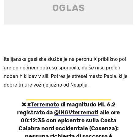
Italijanska gasilska služba je na peronu X približno pol
ure po nočnem potresu sporočila, da še niso prejeli
nobenih klicev v sili. Potres je stresel mesto Paola, ki je
dobre tri ure vožnje južno od Neaplja.
❌
#Terremoto
di magnitudo ML 6.2
registrato da
@INGVterremoti
alle ore
00:12:35 con epicentro sulla Costa
Calabra nord occidentale (Cosenza):
nessuna richiesta di soccorso è