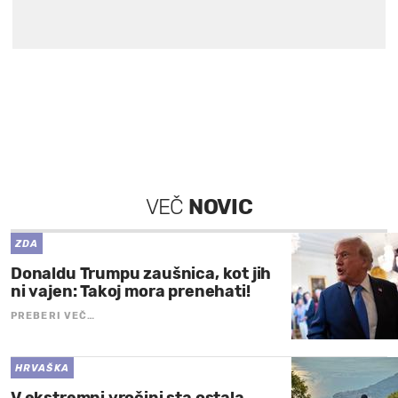
VEČ
NOVIC
ZDA
Donaldu Trumpu zaušnica, kot jih
ni vajen: Takoj mora prenehati!
PREBERI VEČ…
HRVAŠKA
V ekstremni vročini sta ostala