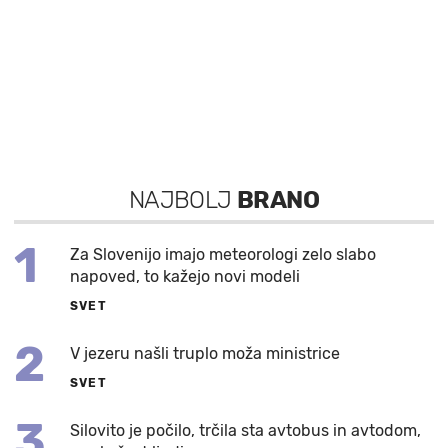
NAJBOLJ
BRANO
1
Za Slovenijo imajo meteorologi zelo slabo
napoved, to kažejo novi modeli
SVET
2
V jezeru našli truplo moža ministrice
SVET
3
Silovito je počilo, trčila sta avtobus in avtodom,