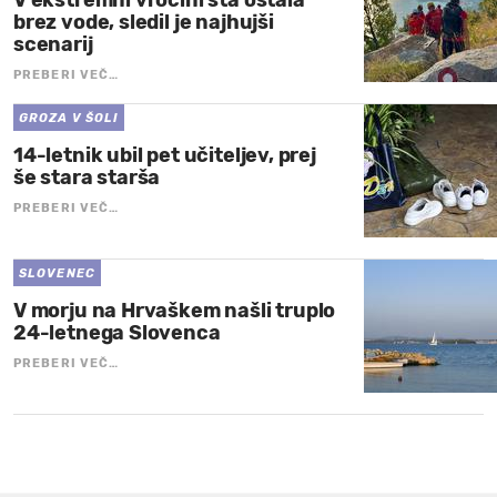
brez vode, sledil je najhujši
scenarij
PREBERI VEČ…
GROZA V ŠOLI
14-letnik ubil pet učiteljev, prej
še stara starša
PREBERI VEČ…
SLOVENEC
V morju na Hrvaškem našli truplo
24-letnega Slovenca
PREBERI VEČ…