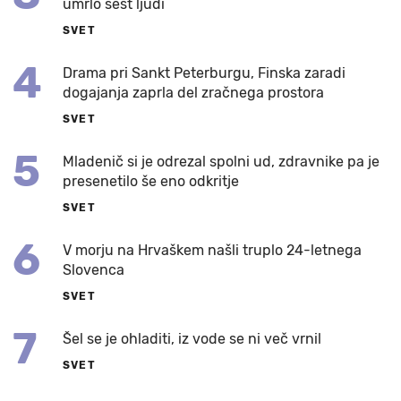
umrlo šest ljudi
SVET
4
Drama pri Sankt Peterburgu, Finska zaradi
dogajanja zaprla del zračnega prostora
SVET
5
Mladenič si je odrezal spolni ud, zdravnike pa je
presenetilo še eno odkritje
SVET
6
V morju na Hrvaškem našli truplo 24-letnega
Slovenca
SVET
7
Šel se je ohladiti, iz vode se ni več vrnil
SVET