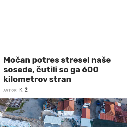
MOJ SANJ
Močan potres stresel naše
sosede, čutili so ga 600
kilometrov stran
K. Ž.
AVTOR