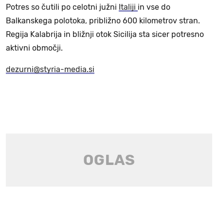
Potres so čutili po celotni južni
Italiji
in vse do
Balkanskega polotoka, približno 600 kilometrov stran.
Regija Kalabrija in bližnji otok Sicilija sta sicer potresno
aktivni območji.
dezurni@styria-media.si