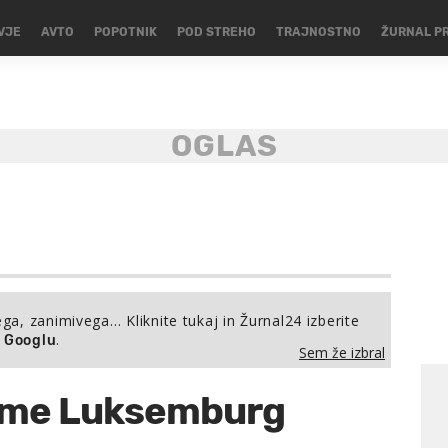
VJE
AVTO
POPOTNIK
POD STREHO
TRAJNOSTNO
ŽURNAL P
ega, zanimivega… Kliknite tukaj in Žurnal24 izberite
.
a Googlu
Sem že izbral
jme Luksemburg