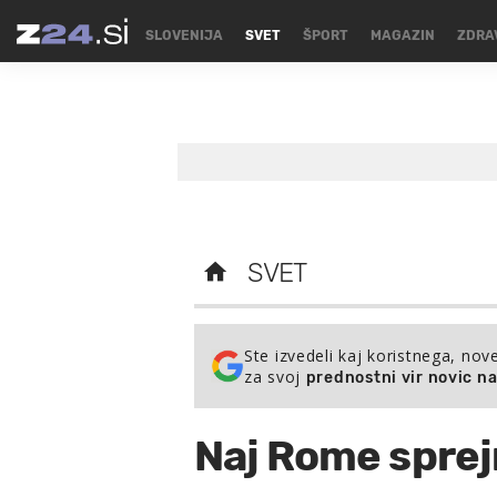
SLOVENIJA
SVET
ŠPORT
MAGAZIN
ZDRA
SVET
Ste izvedeli kaj koristnega, nov
za svoj
prednostni vir novic n
Naj Rome spre