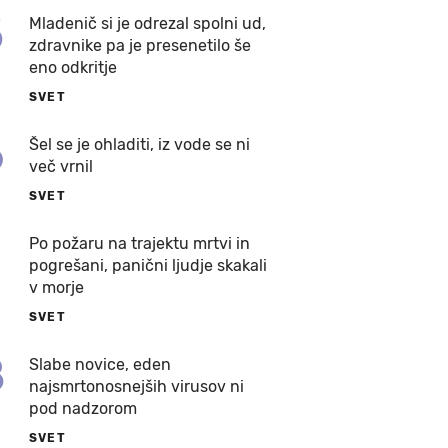
5
Mladenič si je odrezal spolni ud,
zdravnike pa je presenetilo še
eno odkritje
SVET
6
Šel se je ohladiti, iz vode se ni
več vrnil
SVET
7
Po požaru na trajektu mrtvi in
pogrešani, panični ljudje skakali
v morje
SVET
8
Slabe novice, eden
najsmrtonosnejših virusov ni
pod nadzorom
SVET