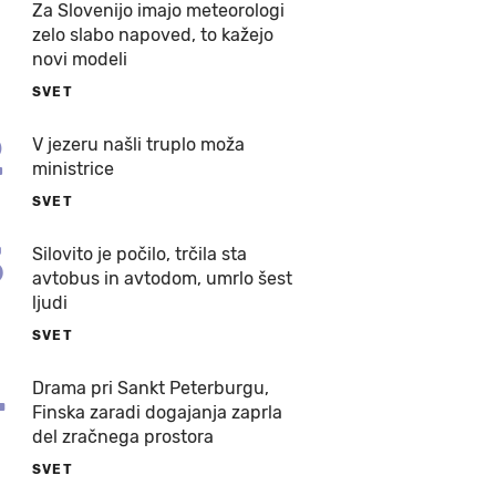
Za Slovenijo imajo meteorologi
zelo slabo napoved, to kažejo
novi modeli
SVET
2
V jezeru našli truplo moža
ministrice
SVET
3
Silovito je počilo, trčila sta
avtobus in avtodom, umrlo šest
ljudi
SVET
4
Drama pri Sankt Peterburgu,
Finska zaradi dogajanja zaprla
del zračnega prostora
SVET