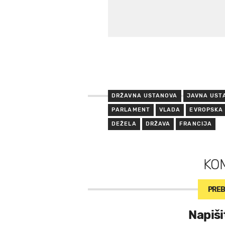
DRŽAVNA USTANOVA
JAVNA UST
PARLAMENT
VLADA
EVROPSKA
DEŽELA
DRŽAVA
FRANCIJA
KO
PREB
Napiši