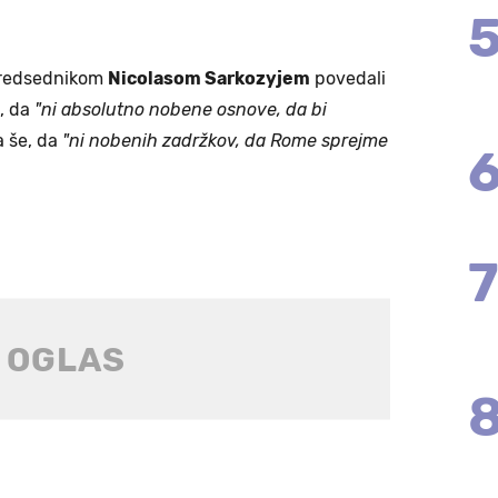
 predsednikom
Nicolasom Sarkozyjem
povedali
l, da
"ni absolutno nobene osnove, da bi
a še, da
"ni nobenih zadržkov, da Rome sprejme