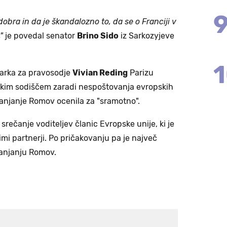
 dobra in da je škandalozno to, da se o Franciji v
"
je povedal senator
Brino Sido
iz Sarkozyjeve
sarka za pravosodje
Vivian Reding
Parizu
skim sodiščem zaradi nespoštovanja evropskih
ganjanje Romov ocenila za "sramotno".
srečanje voditeljev članic Evropske unije, ki je
i partnerji. Po pričakovanju pa je največ
anjanju Romov.