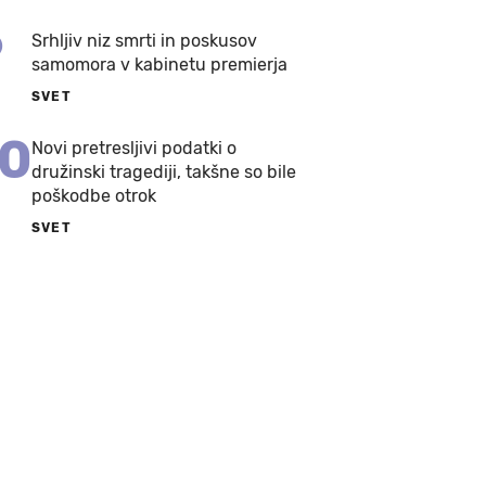
9
Srhljiv niz smrti in poskusov
samomora v kabinetu premierja
SVET
10
Novi pretresljivi podatki o
družinski tragediji, takšne so bile
poškodbe otrok
SVET