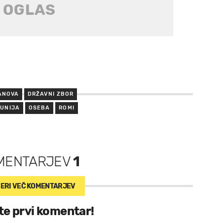
ANOVA
DRŽAVNI ZBOR
 UNIJA
OSEBA
ROMI
MENTARJEV
1
ERI VEČ
KOMENTARJEV
te prvi komentar!