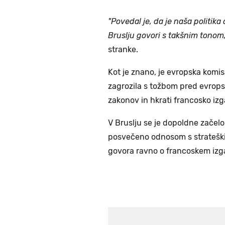
"Povedal je, da je naša politika
Bruslju govori s takšnim tonom,
stranke.
Kot je znano, je evropska komi
zagrozila s tožbom pred evrop
zakonov in hkrati francosko iz
V Bruslju se je dopoldne začelo 
posvečeno odnosom s strateškim
govora ravno o francoskem izg