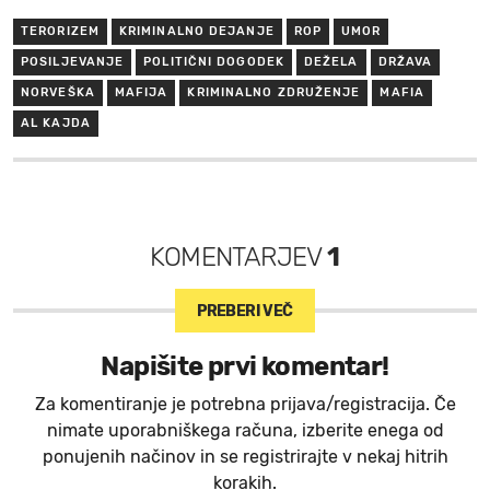
TERORIZEM
KRIMINALNO DEJANJE
ROP
UMOR
POSILJEVANJE
POLITIČNI DOGODEK
DEŽELA
DRŽAVA
NORVEŠKA
MAFIJA
KRIMINALNO ZDRUŽENJE
MAFIA
AL KAJDA
KOMENTARJEV
1
PREBERI VEČ
Napišite prvi komentar!
Za komentiranje je potrebna prijava/registracija. Če
nimate uporabniškega računa, izberite enega od
ponujenih načinov in se registrirajte v nekaj hitrih
korakih.