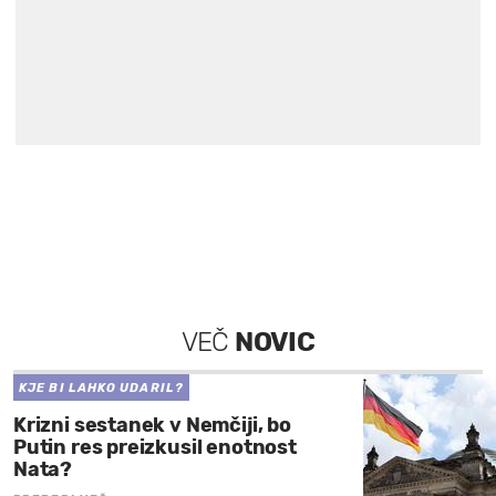
VEČ
NOVIC
KJE BI LAHKO UDARIL?
Krizni sestanek v Nemčiji, bo
Putin res preizkusil enotnost
Nata?