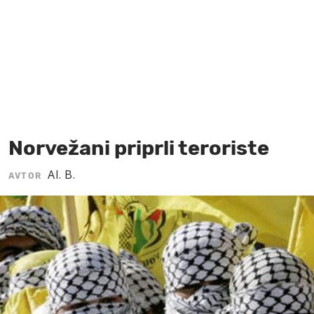
MOJ SANJ
Norvežani priprli teroriste
Al. B.
AVTOR