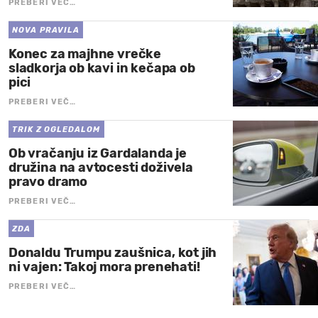
PREBERI VEČ…
NOVA PRAVILA
Konec za majhne vrečke
sladkorja ob kavi in kečapa ob
pici
PREBERI VEČ…
TRIK Z OGLEDALOM
Ob vračanju iz Gardalanda je
družina na avtocesti doživela
pravo dramo
PREBERI VEČ…
ZDA
Donaldu Trumpu zaušnica, kot jih
ni vajen: Takoj mora prenehati!
PREBERI VEČ…