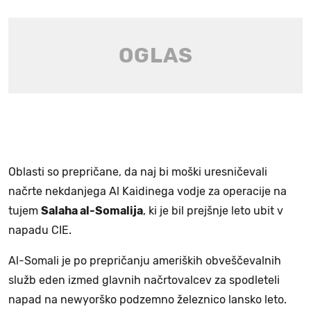
Oblasti so prepričane, da naj bi moški uresničevali
načrte nekdanjega Al Kaidinega vodje za operacije na
tujem
Salaha al-Somalija
, ki je bil prejšnje leto ubit v
napadu CIE.
Al-Somali je po prepričanju ameriških obveščevalnih
služb eden izmed glavnih načrtovalcev za spodleteli
napad na newyorško podzemno železnico lansko leto.