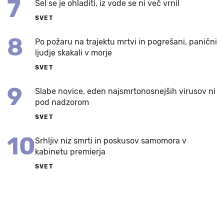
7
Šel se je ohladiti, iz vode se ni več vrnil
SVET
8
Po požaru na trajektu mrtvi in pogrešani, panični
ljudje skakali v morje
SVET
9
Slabe novice, eden najsmrtonosnejših virusov ni
pod nadzorom
SVET
10
Srhljiv niz smrti in poskusov samomora v
kabinetu premierja
SVET