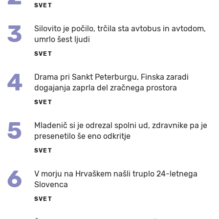
SVET
3
Silovito je počilo, trčila sta avtobus in avtodom,
umrlo šest ljudi
SVET
4
Drama pri Sankt Peterburgu, Finska zaradi
dogajanja zaprla del zračnega prostora
SVET
5
Mladenič si je odrezal spolni ud, zdravnike pa je
presenetilo še eno odkritje
SVET
6
V morju na Hrvaškem našli truplo 24-letnega
Slovenca
SVET