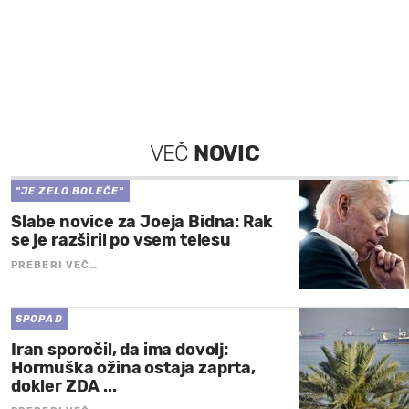
VEČ
NOVIC
"JE ZELO BOLEČE"
Slabe novice za Joeja Bidna: Rak
se je razširil po vsem telesu
PREBERI VEČ…
SPOPAD
Iran sporočil, da ima dovolj:
Hormuška ožina ostaja zaprta,
dokler ZDA ...