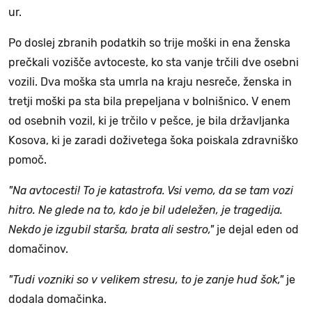
ur.
Po doslej zbranih podatkih so trije moški in ena ženska
prečkali vozišče avtoceste, ko sta vanje trčili dve osebni
vozili. Dva moška sta umrla na kraju nesreče, ženska in
tretji moški pa sta bila prepeljana v bolnišnico. V enem
od osebnih vozil, ki je trčilo v pešce, je bila državljanka
Kosova, ki je zaradi doživetega šoka poiskala zdravniško
pomoč.
"Na avtocesti! To je katastrofa. Vsi vemo, da se tam vozi
hitro. Ne glede na to, kdo je bil udeležen, je tragedija.
Nekdo je izgubil starša, brata ali sestro,"
je dejal eden od
domačinov.
"Tudi vozniki so v velikem stresu, to je zanje hud šok,"
je
dodala domačinka.