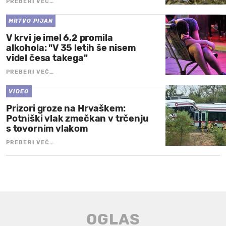
PREBERI VEČ…
MRTVO PIJAN
V krvi je imel 6,2 promila
alkohola: "V 35 letih še nisem
videl česa takega"
PREBERI VEČ…
VIDEO
Prizori groze na Hrvaškem:
Potniški vlak zmečkan v trčenju
s tovornim vlakom
PREBERI VEČ…