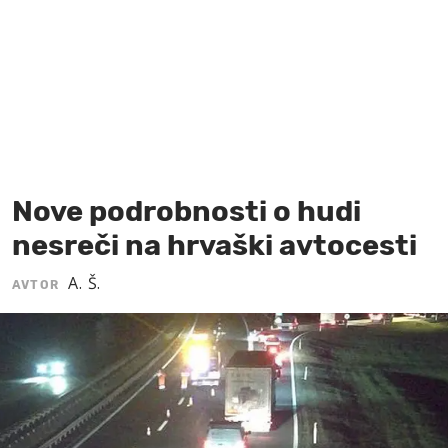
MOJ SANJ
Nove podrobnosti o hudi
nesreči na hrvaški avtocesti
A. Š.
AVTOR