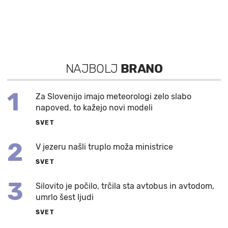
NAJBOLJ
BRANO
1
Za Slovenijo imajo meteorologi zelo slabo
napoved, to kažejo novi modeli
SVET
2
V jezeru našli truplo moža ministrice
SVET
3
Silovito je počilo, trčila sta avtobus in avtodom,
umrlo šest ljudi
SVET