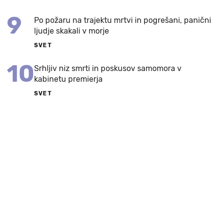
9
Po požaru na trajektu mrtvi in pogrešani, panični
ljudje skakali v morje
SVET
10
Srhljiv niz smrti in poskusov samomora v
kabinetu premierja
SVET