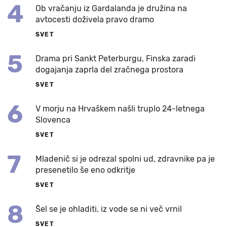
4
Ob vračanju iz Gardalanda je družina na
avtocesti doživela pravo dramo
SVET
5
Drama pri Sankt Peterburgu, Finska zaradi
dogajanja zaprla del zračnega prostora
SVET
6
V morju na Hrvaškem našli truplo 24-letnega
Slovenca
SVET
7
Mladenič si je odrezal spolni ud, zdravnike pa je
presenetilo še eno odkritje
SVET
8
Šel se je ohladiti, iz vode se ni več vrnil
SVET