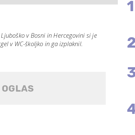
1
 Ljuboško v Bosni in Hercegovini si je
gel v WC-školjko in ga izplaknil.