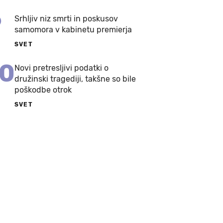
9
Srhljiv niz smrti in poskusov
samomora v kabinetu premierja
SVET
10
Novi pretresljivi podatki o
družinski tragediji, takšne so bile
poškodbe otrok
SVET