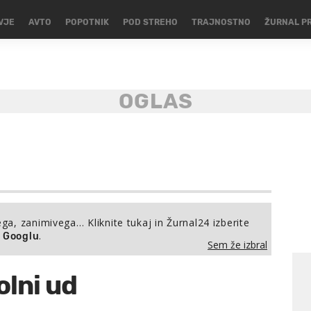
VJE
AVTO
POPOTNIK
POD STREHO
TRAJNOSTNO
ŽURNAL P
ega, zanimivega… Kliknite tukaj in Žurnal24 izberite
.
a Googlu
Sem že izbral
olni ud