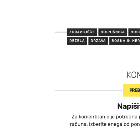
ZDRAVILIŠČE
BOLNIŠNICA
HOS
DEŽELA
DRŽAVA
BOSNA IN HE
KO
PREB
Napiši
Za komentiranje je potrebna 
računa, izberite enega od ponu