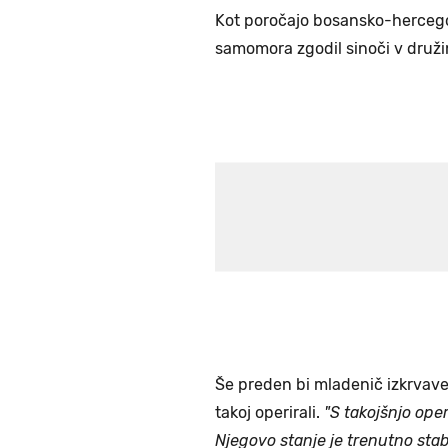
Kot poročajo bosansko-hercegov
samomora zgodil sinoči v druži
Še preden bi mladenič izkrvavel
takoj operirali.
"S takojšnjo oper
Njegovo stanje je trenutno sta