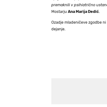
premaknili v psihiatrično ustan
Mostarju
Ana Marija Dedić
.
Ozadje mladeničeve zgodbe ni 
dejanje.