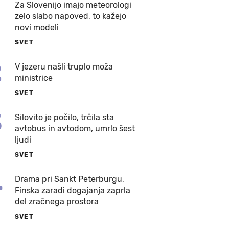
Za Slovenijo imajo meteorologi
zelo slabo napoved, to kažejo
novi modeli
SVET
2
V jezeru našli truplo moža
ministrice
SVET
3
Silovito je počilo, trčila sta
avtobus in avtodom, umrlo šest
ljudi
SVET
4
Drama pri Sankt Peterburgu,
Finska zaradi dogajanja zaprla
del zračnega prostora
SVET