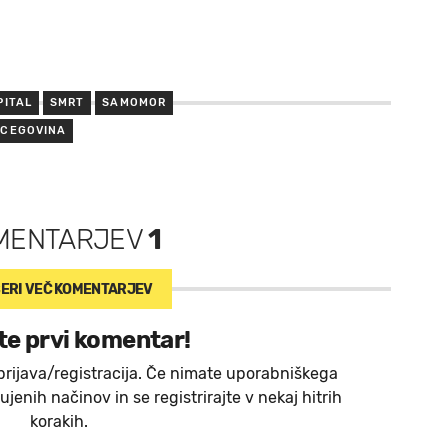
PITAL
SMRT
SAMOMOR
RCEGOVINA
MENTARJEV
1
ERI VEČ
KOMENTARJEV
te prvi komentar!
prijava/registracija. Če nimate uporabniškega
jenih načinov in se registrirajte v nekaj hitrih
korakih.