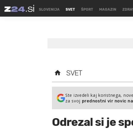
SLOVENIJA
SVET
ŠPORT
MAGAZIN
ZDRA
SVET
Ste izvedeli kaj koristnega, nov
za svoj
prednostni vir novic n
Odrezal si je sp