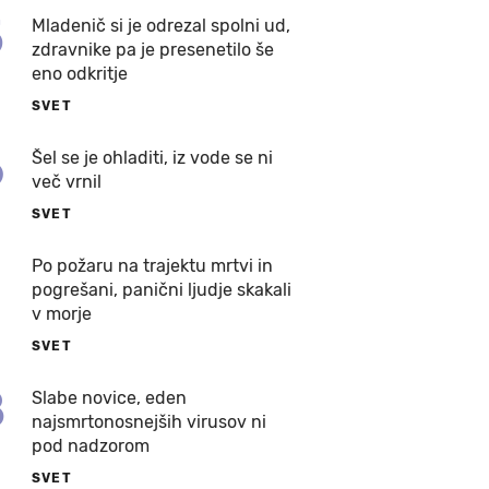
5
Mladenič si je odrezal spolni ud,
zdravnike pa je presenetilo še
eno odkritje
SVET
6
Šel se je ohladiti, iz vode se ni
več vrnil
SVET
7
Po požaru na trajektu mrtvi in
pogrešani, panični ljudje skakali
v morje
SVET
8
Slabe novice, eden
najsmrtonosnejših virusov ni
pod nadzorom
SVET