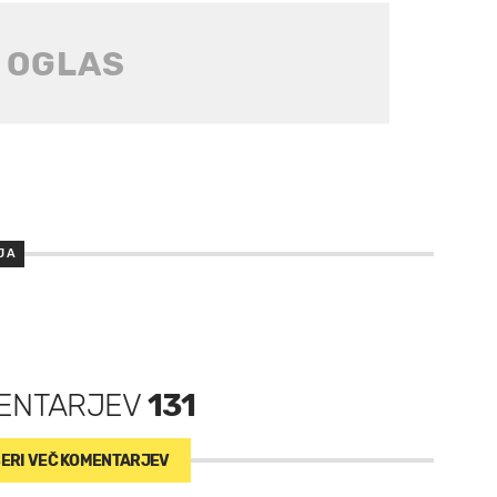
JA
ENTARJEV
131
ERI VEČ
KOMENTARJEV