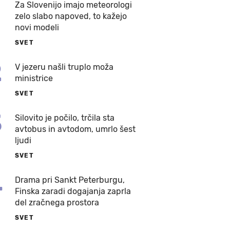
Za Slovenijo imajo meteorologi
zelo slabo napoved, to kažejo
novi modeli
SVET
2
V jezeru našli truplo moža
ministrice
SVET
3
Silovito je počilo, trčila sta
avtobus in avtodom, umrlo šest
ljudi
SVET
4
Drama pri Sankt Peterburgu,
Finska zaradi dogajanja zaprla
del zračnega prostora
SVET