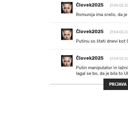
Človek2025
21:05 02.J
Romunija ima srečo, da je 
Človek2025
21:04 02.J
Putinu so šteti dnevi kot
Človek2025
21:04 02.J
Putin manipulator in lažni
lagal se bo, da je bila to Uk
PRIJAVA