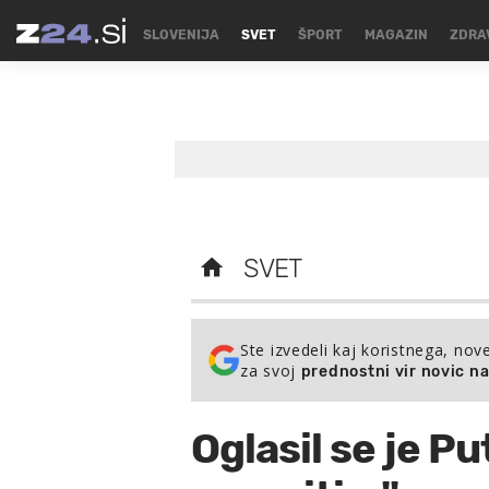
SLOVENIJA
SVET
ŠPORT
MAGAZIN
ZDRA
SVET
Ste izvedeli kaj koristnega, nov
za svoj
prednostni vir novic n
Oglasil se je P