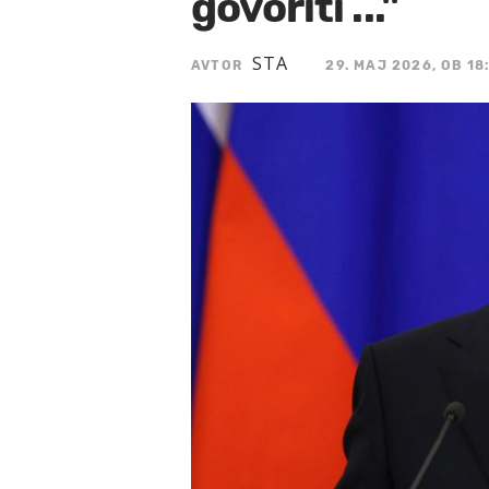
govoriti ..."
STA
AVTOR
29. MAJ 2026, OB 18