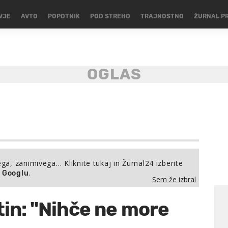
VJE
AVTO
POPOTNIK
POD STREHO
TRAJNOSTNO
ŽURNAL P
ega, zanimivega… Kliknite tukaj in Žurnal24 izberite
.
a Googlu
Sem že izbral
utin: "Nihče ne more