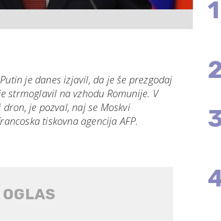
1
utin je danes izjavil, da je še prezgodaj
i je strmoglavil na vzhodu Romunije. V
i dron, je pozval, naj se Moskvi
francoska tiskovna agencija AFP.