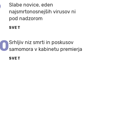
9
Slabe novice, eden
najsmrtonosnejših virusov ni
pod nadzorom
SVET
10
Srhljiv niz smrti in poskusov
samomora v kabinetu premierja
SVET