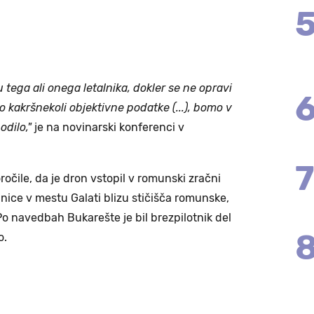
 tega ali onega letalnika, dokler se ne opravi
o kakršnekoli objektivne podatke (...), bomo v
odilo,"
je na novinarski konferenci v
čile, da je dron vstopil v romunski zračni
pnice v mestu Galati blizu stičišča romunske,
o navedbah Bukarešte je bil brezpilotnik del
o.