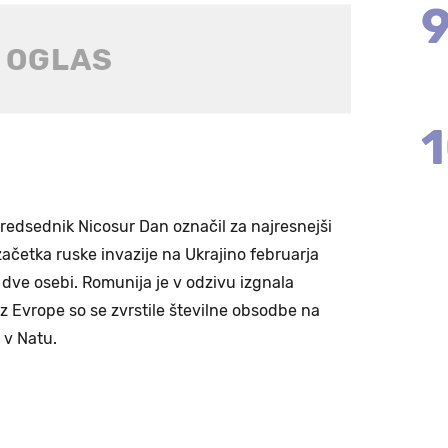
predsednik Nicosur Dan označil za najresnejši
začetka ruske invazije na Ukrajino februarja
i dve osebi. Romunija je v odzivu izgnala
z Evrope so se zvrstile številne obsodbe na
i v Natu.