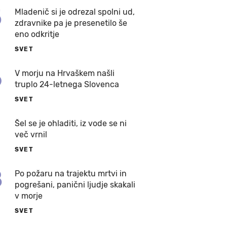
5
Mladenič si je odrezal spolni ud,
zdravnike pa je presenetilo še
eno odkritje
SVET
6
V morju na Hrvaškem našli
truplo 24-letnega Slovenca
SVET
7
Šel se je ohladiti, iz vode se ni
več vrnil
SVET
8
Po požaru na trajektu mrtvi in
pogrešani, panični ljudje skakali
v morje
SVET