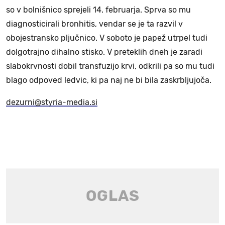
so v bolnišnico sprejeli 14. februarja. Sprva so mu
diagnosticirali bronhitis, vendar se je ta razvil v
obojestransko pljučnico. V soboto je papež utrpel tudi
dolgotrajno dihalno stisko. V preteklih dneh je zaradi
slabokrvnosti dobil transfuzijo krvi, odkrili pa so mu tudi
blago odpoved ledvic, ki pa naj ne bi bila zaskrbljujoča.
dezurni@styria-media.si