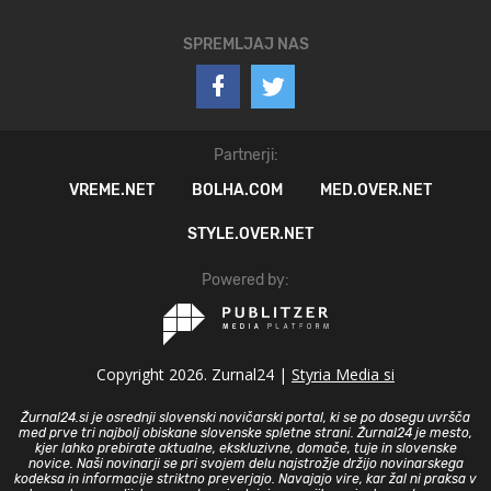
SPREMLJAJ NAS
Partnerji:
VREME.NET
BOLHA.COM
MED.OVER.NET
STYLE.OVER.NET
Powered by:
Copyright 2026. Zurnal24 |
Styria Media si
Žurnal24.si je osrednji slovenski novičarski portal, ki se po dosegu uvršča
med prve tri najbolj obiskane slovenske spletne strani. Žurnal24 je mesto,
kjer lahko prebirate aktualne, ekskluzivne, domače, tuje in slovenske
novice. Naši novinarji se pri svojem delu najstrožje držijo novinarskega
kodeksa in informacije striktno preverjajo. Navajajo vire, kar žal ni praksa v