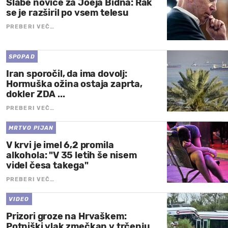
Slabe novice za Joeja Bidna: Rak
se je razširil po vsem telesu
PREBERI VEČ…
SPOPAD
Iran sporočil, da ima dovolj:
Hormuška ožina ostaja zaprta,
dokler ZDA ...
PREBERI VEČ…
MRTVO PIJAN
V krvi je imel 6,2 promila
alkohola: "V 35 letih še nisem
videl česa takega"
PREBERI VEČ…
VIDEO
Prizori groze na Hrvaškem:
Potniški vlak zmečkan v trčenju