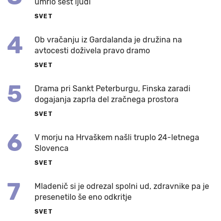
umrlo šest ljudi
SVET
4
Ob vračanju iz Gardalanda je družina na
avtocesti doživela pravo dramo
SVET
5
Drama pri Sankt Peterburgu, Finska zaradi
dogajanja zaprla del zračnega prostora
SVET
6
V morju na Hrvaškem našli truplo 24-letnega
Slovenca
SVET
7
Mladenič si je odrezal spolni ud, zdravnike pa je
presenetilo še eno odkritje
SVET