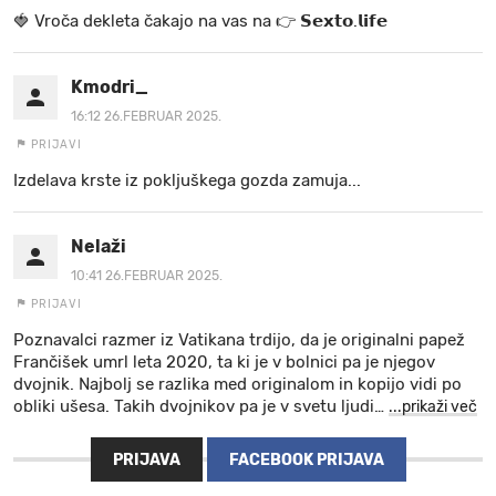
🍓 V r o č a d e k l e t a ča k a jo na va s n a 👉 𝗦𝗲𝘅𝘁𝗼.𝗹𝗶𝗳𝗲
Kmodri_
16:12 26.FEBRUAR 2025.
PRIJAVI
Izdelava krste iz pokljuškega gozda zamuja...
Nelaži
10:41 26.FEBRUAR 2025.
PRIJAVI
Poznavalci razmer iz Vatikana trdijo, da je originalni papež
Frančišek umrl leta 2020, ta ki je v bolnici pa je njegov
dvojnik. Najbolj se razlika med originalom in kopijo vidi po
obliki ušesa. Takih dvojnikov pa je v svetu ljudi
…
...prikaži več
PRIJAVA
FACEBOOK PRIJAVA