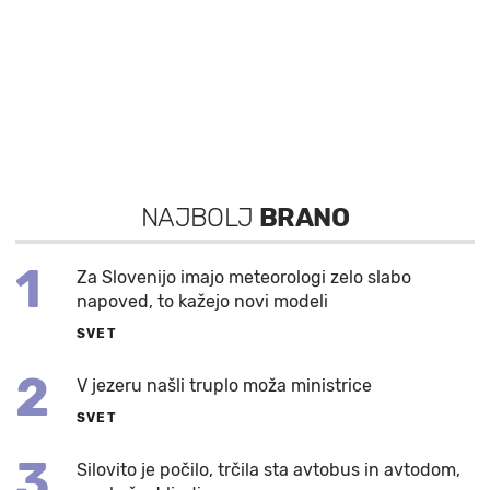
NAJBOLJ
BRANO
1
Za Slovenijo imajo meteorologi zelo slabo
napoved, to kažejo novi modeli
SVET
2
V jezeru našli truplo moža ministrice
SVET
3
Silovito je počilo, trčila sta avtobus in avtodom,