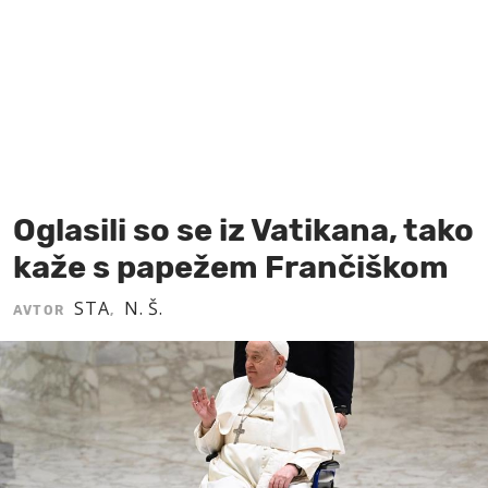
MOJ SANJ
Oglasili so se iz Vatikana, tako
kaže s papežem Frančiškom
STA
N. Š.
AVTOR
,