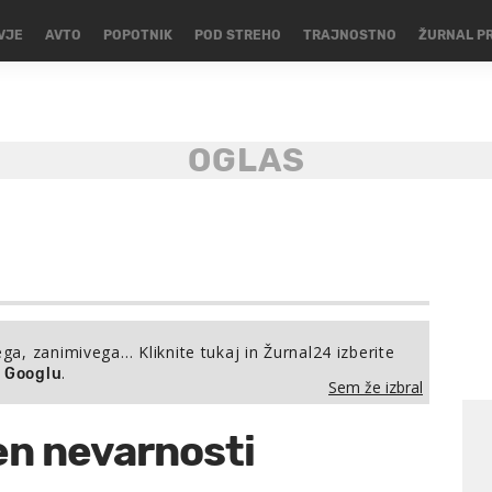
VJE
AVTO
POPOTNIK
POD STREHO
TRAJNOSTNO
ŽURNAL P
ega, zanimivega… Kliknite tukaj in Žurnal24 izberite
.
a Googlu
Sem že izbral
en nevarnosti