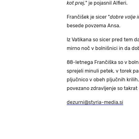
kot prej,
" je pojasnil Alfieri.
Frančišek je sicer "
dobre volje i
besede povzema Ansa.
Iz Vatikana so sicer pred tem da
mirno noč v bolnišnici in da do
88-letnega Frančiška so v bolni
sprejeli minuli petek, v torek p
pljučnico v obeh pljučnih krili
povezano zdravljenje so takrat 
dezurni@styria-media.si