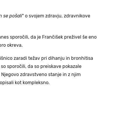
n se pošali
" o svojem zdravju, zdravnikove
nes sporočili, da je Frančišek preživel še eno
bro okreva.
šnico zaradi težav pri dihanju in bronhitisa
a so sporočili, da so preiskave pokazale
h. Njegovo zdravstveno stanje in z njim
opisali kot kompleksno.