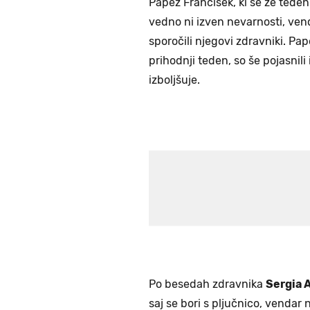
Papež Frančišek, ki se že teden 
vedno ni izven nevarnosti, ven
sporočili njegovi zdravniki. Pap
prihodnji teden, so še pojasnil
izboljšuje.
Po besedah zdravnika
Sergia A
saj se bori s pljučnico, vendar n