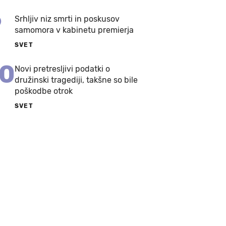
9
Srhljiv niz smrti in poskusov
samomora v kabinetu premierja
SVET
10
Novi pretresljivi podatki o
družinski tragediji, takšne so bile
poškodbe otrok
SVET