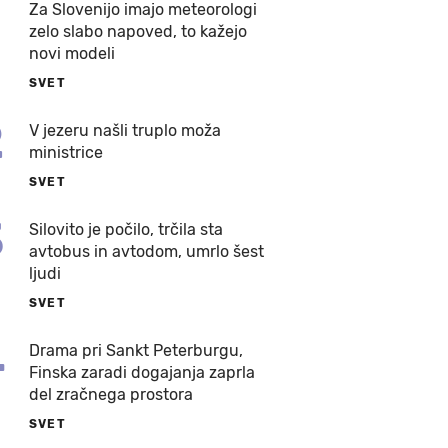
Za Slovenijo imajo meteorologi
zelo slabo napoved, to kažejo
novi modeli
SVET
2
V jezeru našli truplo moža
ministrice
SVET
3
Silovito je počilo, trčila sta
avtobus in avtodom, umrlo šest
ljudi
SVET
4
Drama pri Sankt Peterburgu,
Finska zaradi dogajanja zaprla
del zračnega prostora
SVET