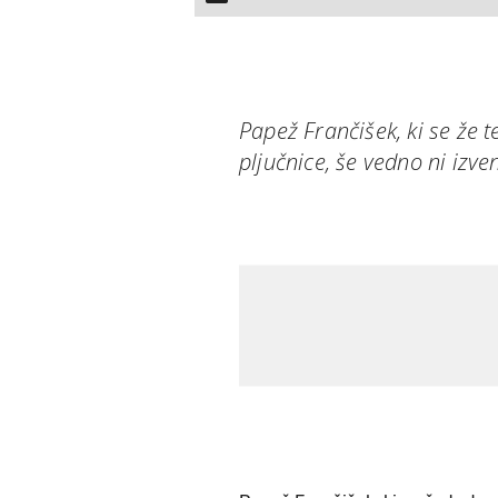
Papež Frančišek, ki se že t
pljučnice, še vedno ni izve