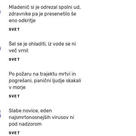
5
Mladenič si je odrezal spolni ud,
zdravnike pa je presenetilo še
eno odkritje
SVET
6
Šel se je ohladiti, iz vode se ni
več vrnil
SVET
7
Po požaru na trajektu mrtvi in
pogrešani, panični ljudje skakali
v morje
SVET
8
Slabe novice, eden
najsmrtonosnejših virusov ni
pod nadzorom
SVET