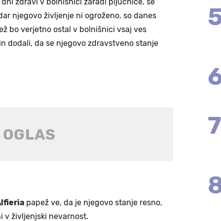
dni zdravi v bolnišnici zaradi pljučnice, še
dar njegovo življenje ni ogroženo, so danes
ež bo verjetno ostal v bolnišnici vsaj ves
i in dodali, da se njegovo zdravstveno stanje
lfieria
papež ve, da je njegovo stanje resno,
i v življenjski nevarnost.