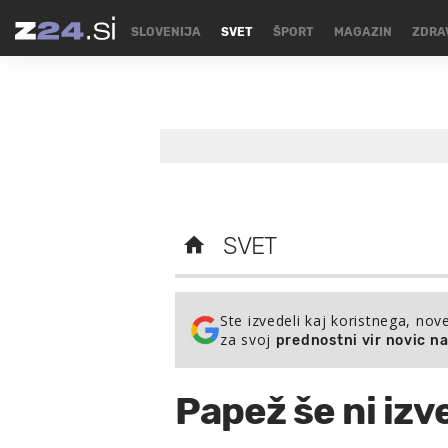
SLOVENIJA
SVET
ŠPORT
MAGAZIN
ZDRA
SVET
Ste izvedeli kaj koristnega, nov
za svoj
prednostni vir novic n
Papež še ni izv