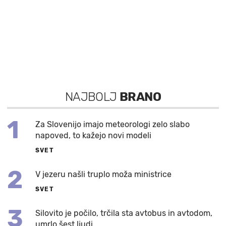
NAJBOLJ
BRANO
1
Za Slovenijo imajo meteorologi zelo slabo
napoved, to kažejo novi modeli
SVET
2
V jezeru našli truplo moža ministrice
SVET
3
Silovito je počilo, trčila sta avtobus in avtodom,
umrlo šest ljudi