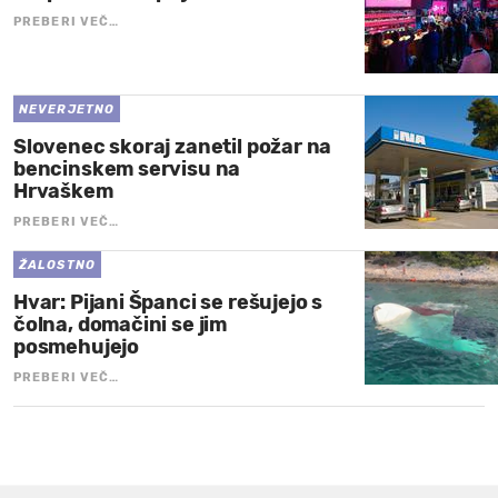
PREBERI VEČ…
NEVERJETNO
Slovenec skoraj zanetil požar na
bencinskem servisu na
Hrvaškem
PREBERI VEČ…
ŽALOSTNO
Hvar: Pijani Španci se rešujejo s
čolna, domačini se jim
posmehujejo
PREBERI VEČ…