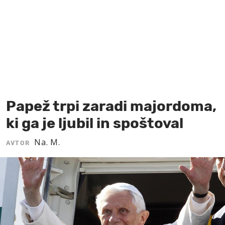
MOJ SANJ
Papež trpi zaradi majordoma,
ki ga je ljubil in spoštoval
Na. M.
AVTOR