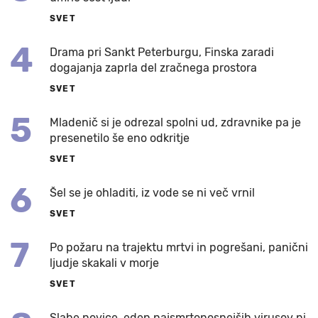
SVET
4
Drama pri Sankt Peterburgu, Finska zaradi
dogajanja zaprla del zračnega prostora
SVET
5
Mladenič si je odrezal spolni ud, zdravnike pa je
presenetilo še eno odkritje
SVET
6
Šel se je ohladiti, iz vode se ni več vrnil
SVET
7
Po požaru na trajektu mrtvi in pogrešani, panični
ljudje skakali v morje
SVET
Slabe novice, eden najsmrtonosnejših virusov ni