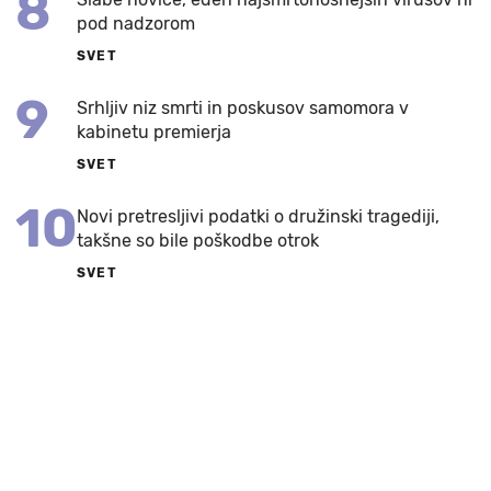
8
pod nadzorom
SVET
9
Srhljiv niz smrti in poskusov samomora v
kabinetu premierja
SVET
10
Novi pretresljivi podatki o družinski tragediji,
takšne so bile poškodbe otrok
SVET