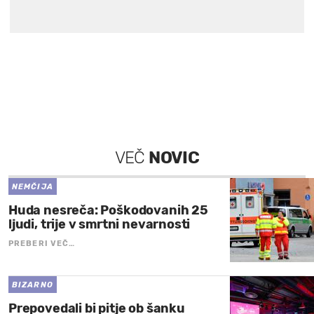
VEČ
NOVIC
NEMČIJA
Huda nesreča: Poškodovanih 25
ljudi, trije v smrtni nevarnosti
PREBERI VEČ…
BIZARNO
Prepovedali bi pitje ob šanku