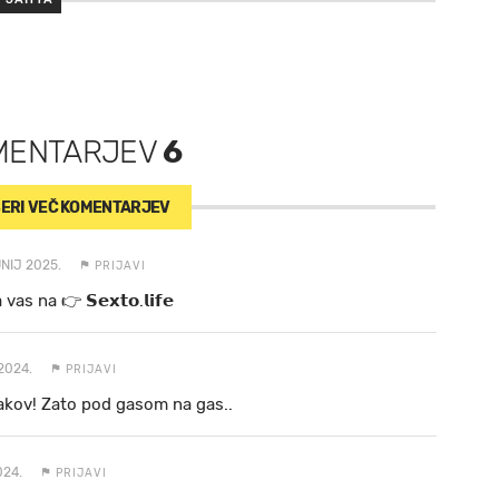
MENTARJEV
6
ERI VEČ
KOMENTARJEV
UNIJ 2025.
PRIJAVI
a va s n a 👉 𝗦𝗲𝘅𝘁𝗼.𝗹𝗶𝗳𝗲
2024.
PRIJAVI
akov! Zato pod gasom na gas..
024.
PRIJAVI