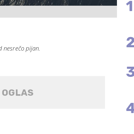
1
d nesrečo pijan.