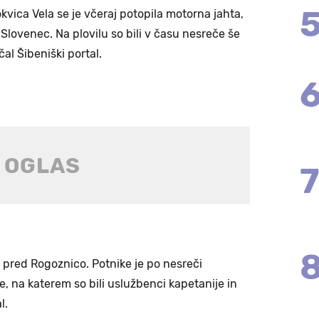
kvica Vela se je včeraj potopila motorna jahta,
i Slovenec. Na plovilu so bili v času nesreče še
čal Šibeniški portal.
j pred Rogoznico. Potnike je po nesreči
e, na katerem so bili uslužbenci kapetanije in
l.