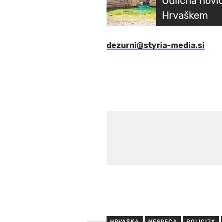
Odlična novic
Hrvaškem
dezurni@styria-media.si
HRVAŠKA
NESREČA
POLICIJA