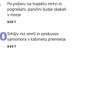
9
Po požaru na trajektu mrtvi in
pogrešani, panični ljudje skakali
v morje
SVET
10
Srhljiv niz smrti in poskusov
samomora v kabinetu premierja
SVET