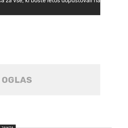
a za vse, ki boste letos dopustovali na
JAHTA