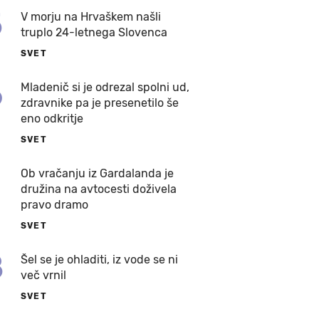
5
V morju na Hrvaškem našli
truplo 24-letnega Slovenca
SVET
6
Mladenič si je odrezal spolni ud,
zdravnike pa je presenetilo še
eno odkritje
SVET
7
Ob vračanju iz Gardalanda je
družina na avtocesti doživela
pravo dramo
SVET
8
Šel se je ohladiti, iz vode se ni
več vrnil
SVET