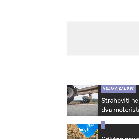
VELIKA ŽALOST
Strahoviti n
dva motorist