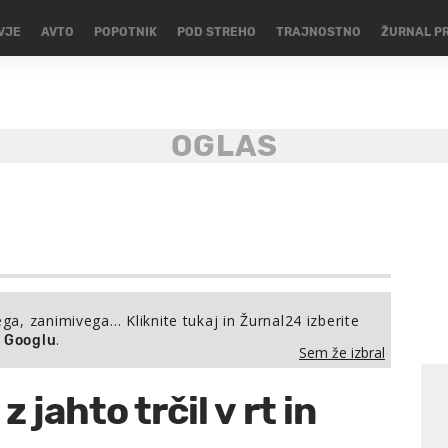
VJE
AVTO
POPOTNIK
POD STREHO
TRAJNOSTNO
ŽURNAL P
ega, zanimivega… Kliknite tukaj in Žurnal24 izberite
.
a Googlu
Sem že izbral
 jahto trčil v rt in