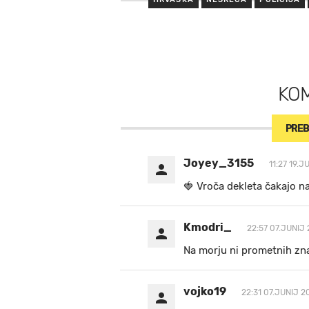
KO
PREB
Joyey_3155
11:27 19.J
🍓 V r o č a d e k l e t a ča k a jo n
Kmodri_
22:57 07.JUNIJ 
Na morju ni prometnih zn
vojko19
22:31 07.JUNIJ 2