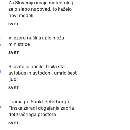
Za Slovenijo imajo meteorologi
zelo slabo napoved, to kažejo
novi modeli
SVET
2
V jezeru našli truplo moža
ministrice
SVET
3
Silovito je počilo, trčila sta
avtobus in avtodom, umrlo šest
ljudi
SVET
4
Drama pri Sankt Peterburgu,
Finska zaradi dogajanja zaprla
del zračnega prostora
SVET