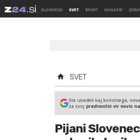
SLOVENIJA
SVET
ŠPORT
MAGAZIN
ZDRA
SVET
Ste izvedeli kaj koristnega, nov
za svoj
prednostni vir novic n
Pijani Slovenec z