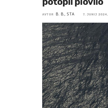
potopil plovilo
B. B., STA
AVTOR
7. JUNIJ 2024