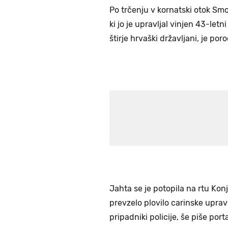
Po trčenju v kornatski otok Smo
ki jo je upravljal vinjen 43-letn
štirje hrvaški državljani, je poro
Jahta se je potopila na rtu Kon
prevzelo plovilo carinske uprav
pripadniki policije, še piše porta