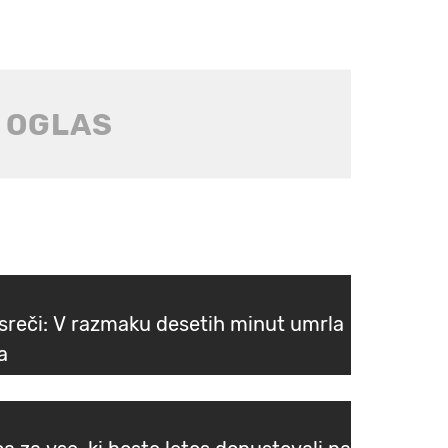
esreči: V razmaku desetih minut umrla
a