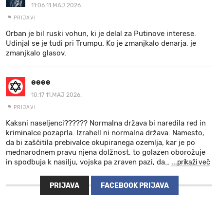
11:06 11.MAJ 2026.
PRIJAVI
Orban je bil ruski vohun, ki je delal za Putinove interese.
Udinjal se je tudi pri Trumpu. Ko je zmanjkalo denarja, je
zmanjkalo glasov.
eeee
10:17 11.MAJ 2026.
PRIJAVI
Kaksni naseljenci?????? Normalna država bi naredila red in
kriminalce pozaprla. Izrahell ni normalna država. Namesto,
da bi zaščitila prebivalce okupiranega ozemlja, kar je po
mednarodnem pravu njena dolžnost, to golazen oborožuje
in spodbuja k nasilju, vojska pa zraven pazi, da
…
...prikaži več
PRIJAVA
FACEBOOK PRIJAVA