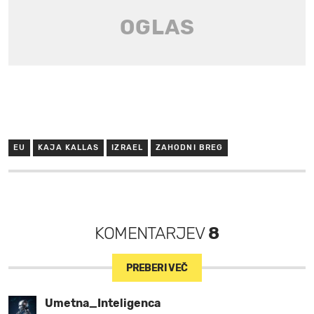
EU
KAJA KALLAS
IZRAEL
ZAHODNI BREG
KOMENTARJEV
8
PREBERI VEČ
Umetna_Inteligenca