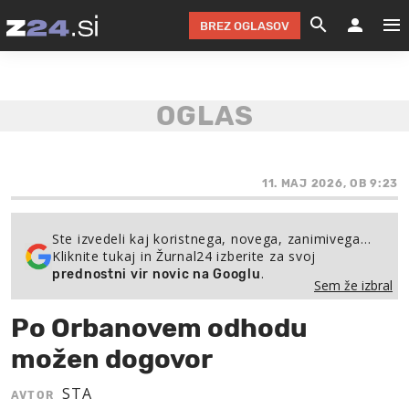
BREZ OGLASOV
GRADIMO &
OLIMPI
EKO 
INTE
T
SLOV
KOMENTARJ
FILM & G
NEPRE
AVTO 
NO
FI
SV
ČRNA 
KOMB
VARČ
AKT
KO
BI
ŠP
FESTIVAL ZA L
LEPOT
MOTO
NA 
NA
O
11. MAJ 2026, OB 9:23
MAG
ODNOSI IN
ŽIVLJEN
IZ DR
KOLE
E-
ZDR
POGLEJ
Ste izvedeli kaj koristnega, novega, zanimivega…
Kliknite tukaj in Žurnal24 izberite za svoj
HOROSKOP IN
PRAVNI
ŠOFER
ZIMSK
PRE
AV
.
prednostni vir novic na Googlu
Sem že izbral
JOO
IN
POPO
POGLEJ
POGLEJ
POGLEJ
Po Orbanovem odhodu
SEM 
POD S
POGLEJ
možen dogovor
TRAJN
POGLEJ
STA
AVTOR
ŽURNAL P