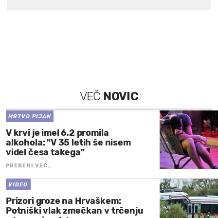
VEČ
NOVIC
MRTVO PIJAN
V krvi je imel 6,2 promila
alkohola: "V 35 letih še nisem
videl česa takega"
PREBERI VEČ…
VIDEO
Prizori groze na Hrvaškem:
Potniški vlak zmečkan v trčenju