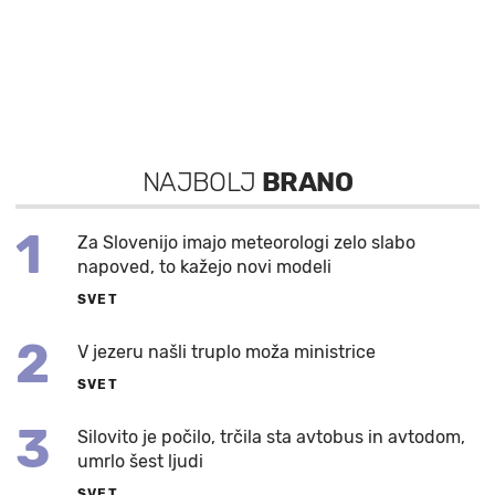
NAJBOLJ
BRANO
1
Za Slovenijo imajo meteorologi zelo slabo
napoved, to kažejo novi modeli
SVET
2
V jezeru našli truplo moža ministrice
SVET
3
Silovito je počilo, trčila sta avtobus in avtodom,
umrlo šest ljudi
SVET