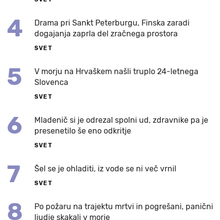
4
Drama pri Sankt Peterburgu, Finska zaradi
dogajanja zaprla del zračnega prostora
SVET
5
V morju na Hrvaškem našli truplo 24-letnega
Slovenca
SVET
6
Mladenič si je odrezal spolni ud, zdravnike pa je
presenetilo še eno odkritje
SVET
7
Šel se je ohladiti, iz vode se ni več vrnil
SVET
8
Po požaru na trajektu mrtvi in pogrešani, panični
ljudje skakali v morje