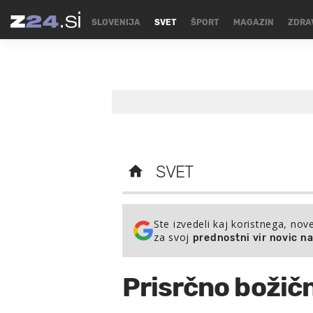
SLOVENIJA
SVET
ŠPORT
MAGAZIN
ZDRA
SVET
Ste izvedeli kaj koristnega, nov
za svoj
prednostni vir novic n
Prisrčno božič