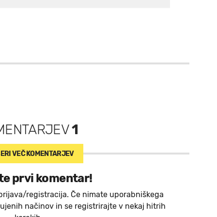
MENTARJEV
1
ERI VEČ
KOMENTARJEV
te prvi komentar!
prijava/registracija. Če nimate uporabniškega
jenih načinov in se registrirajte v nekaj hitrih