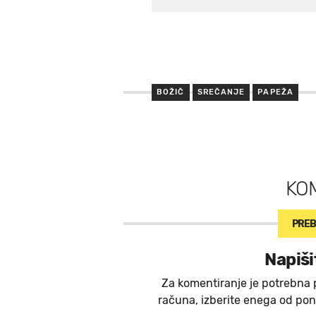
BOŽIČ
SREČANJE
PAPEŽA
KO
PREB
Napiši
Za komentiranje je potrebna 
računa, izberite enega od ponu