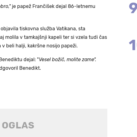
bro,"
je papež Frančišek dejal 86-letnemu
 je objavila tiskovna služba Vatikana, sta
j molila v tamkajšnji kapeli ter si vzela tudi čas
v beli halji, kakršne nosijo papeži.
enediktu dejal: "
Vesel božič, molite zame".
dgovoril Benedikt.