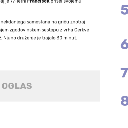
aj je 77-letni
Frančišek
prišel svojemu
ju nekdanjega samostana na griču znotraj
ošnjem zgodovinskem sestopu z vrha Cerkve
. Njuno druženje je trajalo 30 minut.