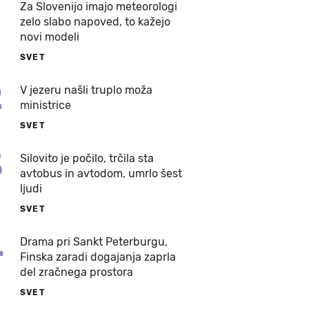
Za Slovenijo imajo meteorologi
zelo slabo napoved, to kažejo
novi modeli
SVET
2
V jezeru našli truplo moža
ministrice
SVET
3
Silovito je počilo, trčila sta
avtobus in avtodom, umrlo šest
ljudi
SVET
4
Drama pri Sankt Peterburgu,
Finska zaradi dogajanja zaprla
del zračnega prostora
SVET