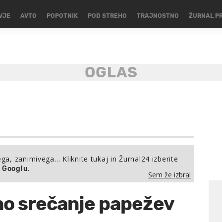
VJE
AVTO
POPOTNIK
POD STREHO
TRAJNOSTNO
ŽURNAL P
ega, zanimivega… Kliknite tukaj in Žurnal24 izberite
.
a Googlu
Sem že izbral
no srečanje papežev