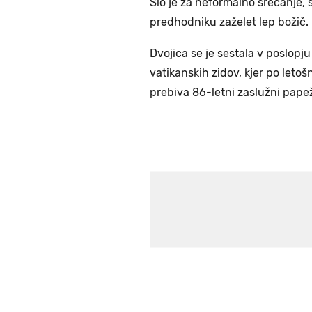
Šlo je za neformalno srečanje, s
predhodniku zaželet lep božič.
Dvojica se je sestala v poslop
vatikanskih zidov, kjer po let
prebiva 86-letni zaslužni papež