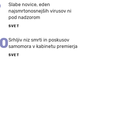
9
Slabe novice, eden
najsmrtonosnejših virusov ni
pod nadzorom
SVET
10
Srhljiv niz smrti in poskusov
samomora v kabinetu premierja
SVET