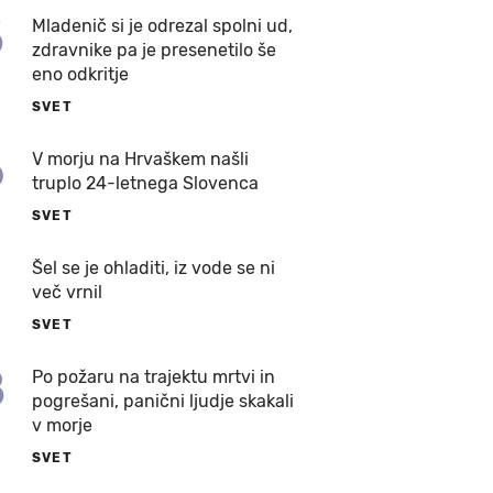
5
Mladenič si je odrezal spolni ud,
zdravnike pa je presenetilo še
eno odkritje
SVET
6
V morju na Hrvaškem našli
truplo 24-letnega Slovenca
SVET
7
Šel se je ohladiti, iz vode se ni
več vrnil
SVET
8
Po požaru na trajektu mrtvi in
pogrešani, panični ljudje skakali
v morje
SVET