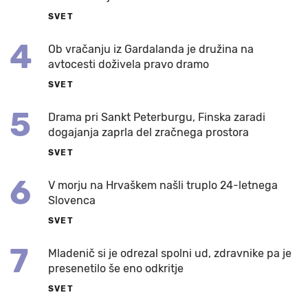
SVET
4
Ob vračanju iz Gardalanda je družina na
avtocesti doživela pravo dramo
SVET
5
Drama pri Sankt Peterburgu, Finska zaradi
dogajanja zaprla del zračnega prostora
SVET
6
V morju na Hrvaškem našli truplo 24-letnega
Slovenca
SVET
7
Mladenič si je odrezal spolni ud, zdravnike pa je
presenetilo še eno odkritje
SVET