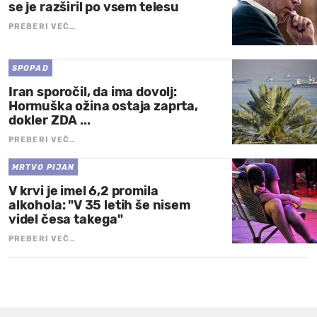
se je razširil po vsem telesu
PREBERI VEČ…
SPOPAD
Iran sporočil, da ima dovolj:
Hormuška ožina ostaja zaprta,
dokler ZDA ...
PREBERI VEČ…
MRTVO PIJAN
V krvi je imel 6,2 promila
alkohola: "V 35 letih še nisem
videl česa takega"
PREBERI VEČ…