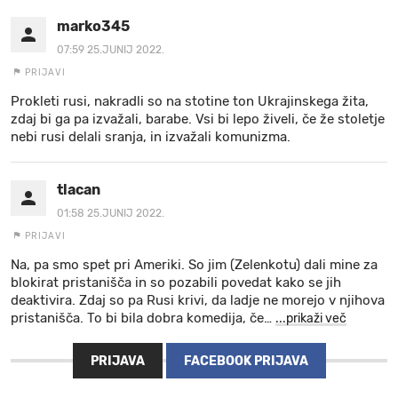
marko345
07:59 25.JUNIJ 2022.
PRIJAVI
Prokleti rusi, nakradli so na stotine ton Ukrajinskega žita,
zdaj bi ga pa izvažali, barabe. Vsi bi lepo živeli, če že stoletje
nebi rusi delali sranja, in izvažali komunizma.
tlacan
01:58 25.JUNIJ 2022.
PRIJAVI
Na, pa smo spet pri Ameriki. So jim (Zelenkotu) dali mine za
blokirat pristanišča in so pozabili povedat kako se jih
deaktivira. Zdaj so pa Rusi krivi, da ladje ne morejo v njihova
pristanišča. To bi bila dobra komedija, če
…
...prikaži več
PRIJAVA
FACEBOOK PRIJAVA