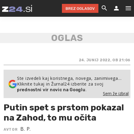
BREZ OGLASOV
GRADIMO &
OLIMPI
EKO 
INTE
T
SLOV
KOMENTARJ
FILM & G
NEPRE
AVTO 
NO
FI
SV
ČRNA 
KOMB
VARČ
AKT
KO
BI
ŠP
FESTIVAL ZA L
LEPOT
MOTO
NA 
NA
O
24. JUNIJ 2022, OB 21:06
MAG
ODNOSI IN
ŽIVLJEN
IZ DR
KOLE
E-
ZDR
POGLEJ
Ste izvedeli kaj koristnega, novega, zanimivega…
Kliknite tukaj in Žurnal24 izberite za svoj
HOROSKOP IN
PRAVNI
ŠOFER
ZIMSK
PRE
AV
.
prednostni vir novic na Googlu
Sem že izbral
JOO
IN
POPO
POGLEJ
POGLEJ
POGLEJ
Putin spet s prstom pokazal
SEM 
POD S
POGLEJ
na Zahod, to mu očita
TRAJN
POGLEJ
B. P.
AVTOR
ŽURNAL P