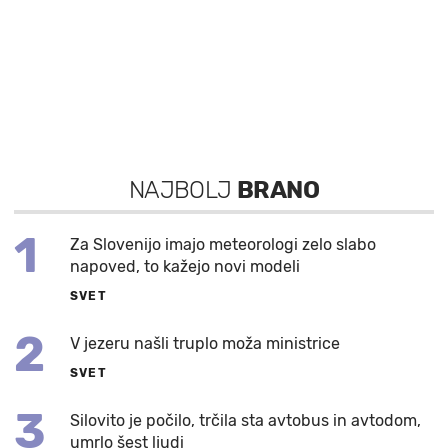
NAJBOLJ
BRANO
1
Za Slovenijo imajo meteorologi zelo slabo
napoved, to kažejo novi modeli
SVET
2
V jezeru našli truplo moža ministrice
SVET
3
Silovito je počilo, trčila sta avtobus in avtodom,
umrlo šest ljudi