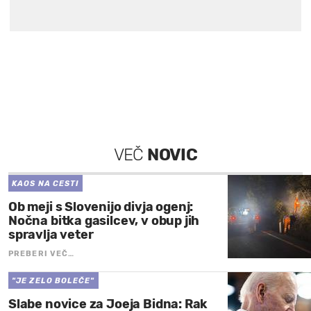
VEČ
NOVIC
KAOS NA CESTI
Ob meji s Slovenijo divja ogenj:
Nočna bitka gasilcev, v obup jih
spravlja veter
PREBERI VEČ…
"JE ZELO BOLEČE"
Slabe novice za Joeja Bidna: Rak