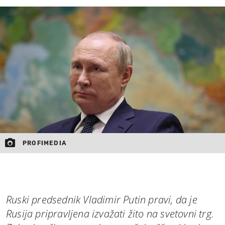
MOJ SANJ
PROFIMEDIA
Ruski predsednik Vladimir Putin pravi, da je
Rusija pripravljena izvažati žito na svetovni trg.