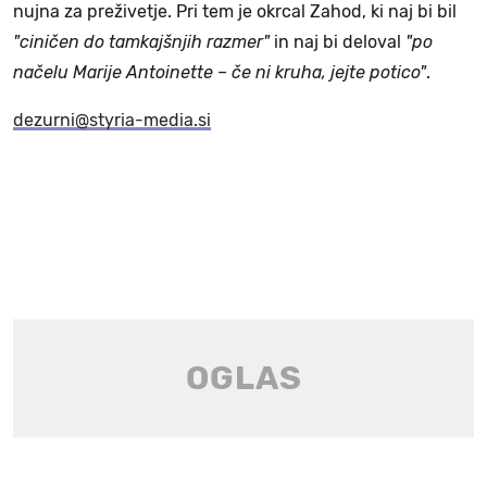
nujna za preživetje. Pri tem je okrcal Zahod, ki naj bi bil
"ciničen do tamkajšnjih razmer"
in naj bi deloval
"po
načelu Marije Antoinette – če ni kruha, jejte potico"
.
dezurni@styria-media.si