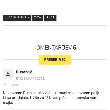
VLADIMIR PUTIN
ŽITA
IZVOZ
KOMENTARJEV
5
PREBERI VEČ
Dusan12
13:42 26.JUNIJ 2022.
PRIJAVI
Ne poznam Rusa, ki bi izvažal komunizma, poznam pa ljudi,
ki se prodajajo, tržijo za 15% vse piše, …. Lopovsko vam
majku ….