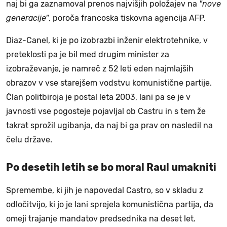
naj bi ga zaznamoval prenos najvišjih položajev na
"nove
generacije"
, poroča francoska tiskovna agencija AFP.
Diaz-Canel, ki je po izobrazbi inženir elektrotehnike, v
preteklosti pa je bil med drugim minister za
izobraževanje, je namreč z 52 leti eden najmlajših
obrazov v vse starejšem vodstvu komunistične partije.
Član politbiroja je postal leta 2003, lani pa se je v
javnosti vse pogosteje pojavljal ob Castru in s tem že
takrat sprožil ugibanja, da naj bi ga prav on nasledil na
čelu države.
Po desetih letih se bo moral Raul umakniti
Spremembe, ki jih je napovedal Castro, so v skladu z
odločitvijo, ki jo je lani sprejela komunistična partija, da
omeji trajanje mandatov predsednika na deset let.