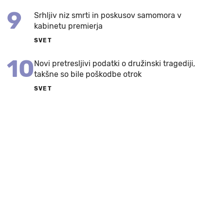
9
Srhljiv niz smrti in poskusov samomora v
kabinetu premierja
SVET
10
Novi pretresljivi podatki o družinski tragediji,
takšne so bile poškodbe otrok
SVET