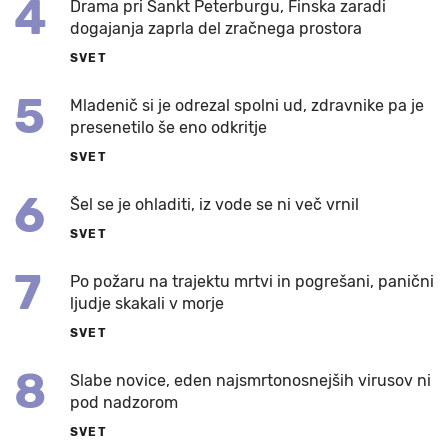
4
Drama pri Sankt Peterburgu, Finska zaradi
dogajanja zaprla del zračnega prostora
SVET
5
Mladenič si je odrezal spolni ud, zdravnike pa je
presenetilo še eno odkritje
SVET
6
Šel se je ohladiti, iz vode se ni več vrnil
SVET
7
Po požaru na trajektu mrtvi in pogrešani, panični
ljudje skakali v morje
SVET
8
Slabe novice, eden najsmrtonosnejših virusov ni
pod nadzorom
SVET