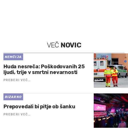
VEČ
NOVIC
NEMČIJA
Huda nesreča: Poškodovanih 25
ljudi, trije v smrtni nevarnosti
PREBERI VEČ…
BIZARNO
Prepovedali bi pitje ob šanku
PREBERI VEČ…