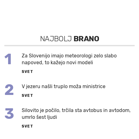
NAJBOLJ
BRANO
1
Za Slovenijo imajo meteorologi zelo slabo
napoved, to kažejo novi modeli
SVET
2
V jezeru našli truplo moža ministrice
SVET
3
Silovito je počilo, trčila sta avtobus in avtodom,
umrlo šest ljudi
SVET