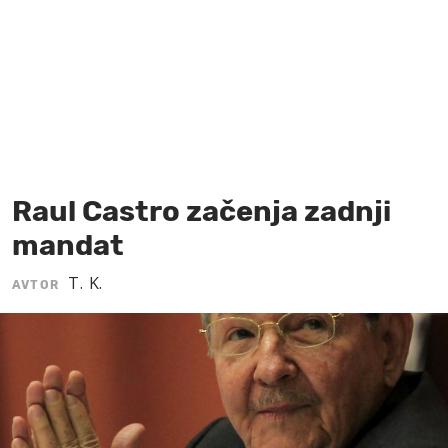
MOJ SANJ
Raul Castro začenja zadnji
mandat
T. K.
AVTOR