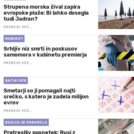
Strupena morska žival zapira
evropske plaže: Bi lahko dosegla
tudi Jadran?
PREBERI VEČ…
MOBING?
Srhljiv niz smrti in poskusov
samomora v kabinetu premierja
PREBERI VEČ…
SAJ NI RES
Smetarji so ji pomagali najti
srečko, s katero je zadela milijon
evrov
PREBERI VEČ…
RUSIJA JE PONORELA
Pretresljiv posnetek: Rusi z