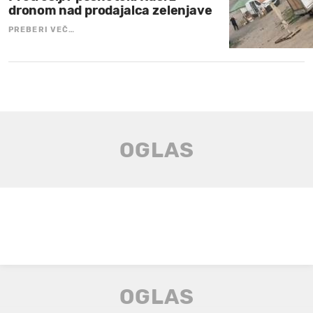
dronom nad prodajalca zelenjave
PREBERI VEČ…