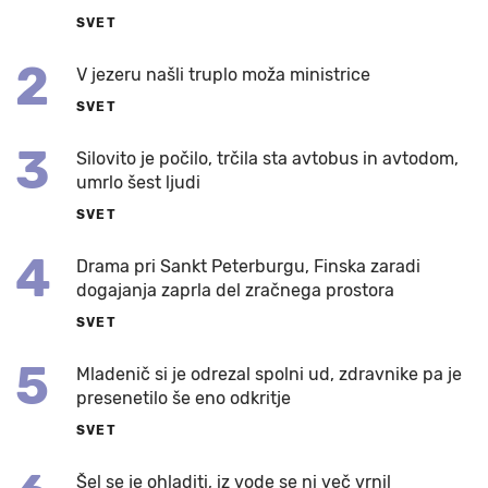
SVET
2
V jezeru našli truplo moža ministrice
SVET
3
Silovito je počilo, trčila sta avtobus in avtodom,
umrlo šest ljudi
SVET
4
Drama pri Sankt Peterburgu, Finska zaradi
dogajanja zaprla del zračnega prostora
SVET
5
Mladenič si je odrezal spolni ud, zdravnike pa je
presenetilo še eno odkritje
SVET
Šel se je ohladiti, iz vode se ni več vrnil