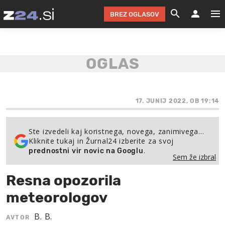
BREZ OGLASOV
GRADIMO &
OLIMPI
EKO 
INTE
T
SLOV
KOMENTARJ
FILM & G
NEPRE
AVTO 
NO
FI
SV
ČRNA 
KOMB
VARČ
AKT
KO
BI
ŠP
FESTIVAL ZA L
LEPOT
MOTO
NA 
NA
O
17. JUNIJ 2022, OB 19:14
MAG
ODNOSI IN
ŽIVLJEN
IZ DR
KOLE
E-
ZDR
POGLEJ
Ste izvedeli kaj koristnega, novega, zanimivega…
Kliknite tukaj in Žurnal24 izberite za svoj
HOROSKOP IN
PRAVNI
ŠOFER
ZIMSK
PRE
AV
.
prednostni vir novic na Googlu
Sem že izbral
JOO
IN
POPO
POGLEJ
POGLEJ
POGLEJ
Resna opozorila
SEM 
POD S
POGLEJ
meteorologov
TRAJN
POGLEJ
B. B.
AVTOR
ŽURNAL P