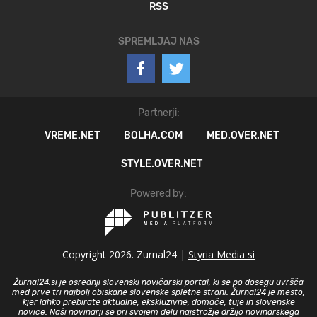
RSS
SPREMLJAJ NAS
Partnerji:
VREME.NET
BOLHA.COM
MED.OVER.NET
STYLE.OVER.NET
Powered by:
Copyright 2026. Zurnal24 |
Styria Media si
Žurnal24.si je osrednji slovenski novičarski portal, ki se po dosegu uvršča
med prve tri najbolj obiskane slovenske spletne strani. Žurnal24 je mesto,
kjer lahko prebirate aktualne, ekskluzivne, domače, tuje in slovenske
novice. Naši novinarji se pri svojem delu najstrožje držijo novinarskega