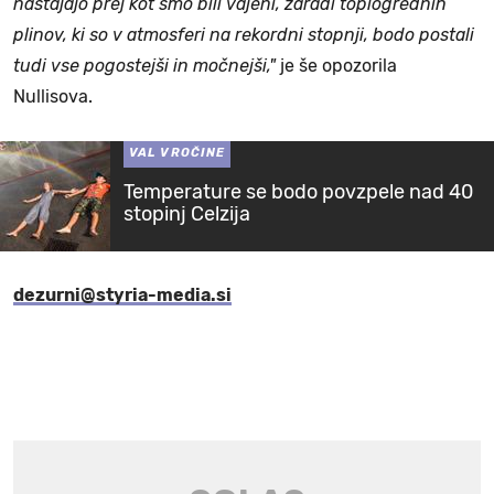
nastajajo prej kot smo bili vajeni, zaradi toplogrednih
plinov, ki so v atmosferi na rekordni stopnji, bodo postali
tudi vse pogostejši in močnejši,"
je še opozorila
Nullisova.
VAL VROČINE
Temperature se bodo povzpele nad 40
stopinj Celzija
dezurni@styria-media.si