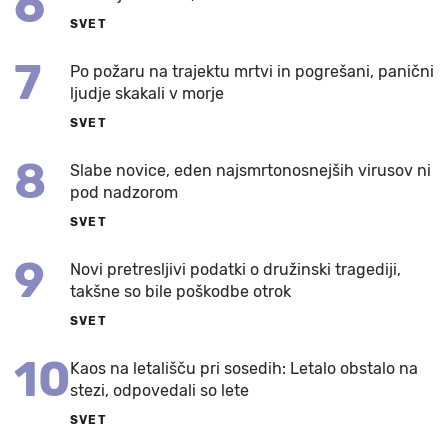
6
SVET
7
Po požaru na trajektu mrtvi in pogrešani, panični
ljudje skakali v morje
SVET
8
Slabe novice, eden najsmrtonosnejših virusov ni
pod nadzorom
SVET
9
Novi pretresljivi podatki o družinski tragediji,
takšne so bile poškodbe otrok
SVET
10
Kaos na letališču pri sosedih: Letalo obstalo na
stezi, odpovedali so lete
SVET