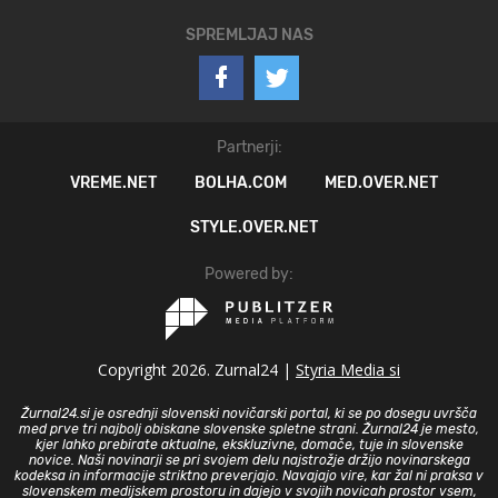
SPREMLJAJ NAS
Partnerji:
VREME.NET
BOLHA.COM
MED.OVER.NET
STYLE.OVER.NET
Powered by:
Copyright 2026. Zurnal24 |
Styria Media si
Žurnal24.si je osrednji slovenski novičarski portal, ki se po dosegu uvršča
med prve tri najbolj obiskane slovenske spletne strani. Žurnal24 je mesto,
kjer lahko prebirate aktualne, ekskluzivne, domače, tuje in slovenske
novice. Naši novinarji se pri svojem delu najstrožje držijo novinarskega
kodeksa in informacije striktno preverjajo. Navajajo vire, kar žal ni praksa v
slovenskem medijskem prostoru in dajejo v svojih novicah prostor vsem,