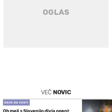
VEČ
NOVIC
KAOS NA CESTI
Ob meji s Slovenijo divja ogenj: