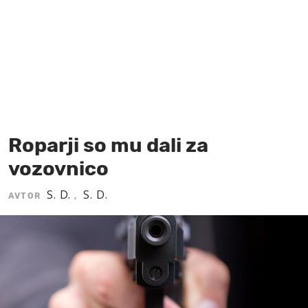
MOJ SANJ
Roparji so mu dali za
vozovnico
S. D.
S. D.
AVTOR
,