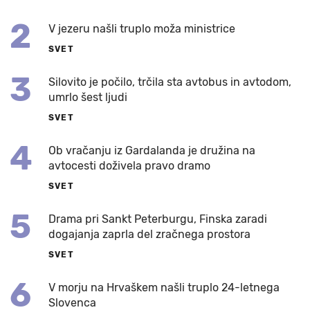
2
V jezeru našli truplo moža ministrice
SVET
3
Silovito je počilo, trčila sta avtobus in avtodom,
umrlo šest ljudi
SVET
4
Ob vračanju iz Gardalanda je družina na
avtocesti doživela pravo dramo
SVET
5
Drama pri Sankt Peterburgu, Finska zaradi
dogajanja zaprla del zračnega prostora
SVET
6
V morju na Hrvaškem našli truplo 24-letnega
Slovenca