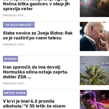
Nočna bitka gasilcev, v obup jih
spravlja veter
PREBERI VEČ…
"JE ZELO BOLEČE"
Slabe novice za Joeja Bidna: Rak
se je razširil po vsem telesu
PREBERI VEČ…
SPOPAD
Iran sporočil, da ima dovolj:
Hormuška ožina ostaja zaprta,
dokler ZDA ...
PREBERI VEČ…
MRTVO PIJAN
V krvi je imel 6,2 promila
alkohola: "V 35 letih še nisem