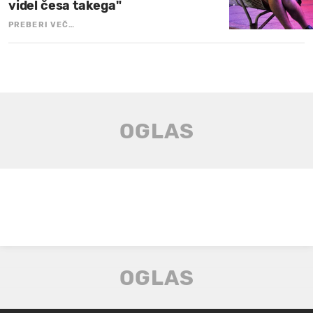
videl česa takega"
PREBERI VEČ…