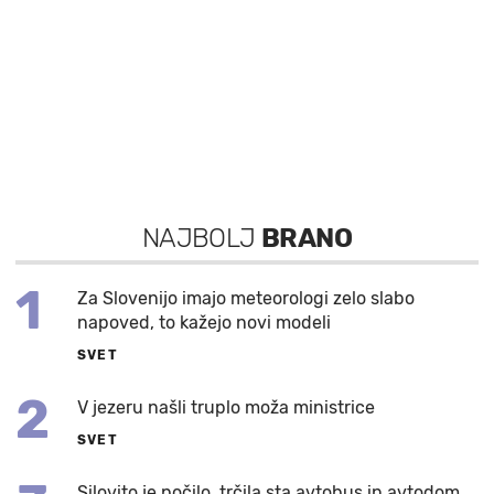
NAJBOLJ
BRANO
1
Za Slovenijo imajo meteorologi zelo slabo
napoved, to kažejo novi modeli
SVET
2
V jezeru našli truplo moža ministrice
SVET
Silovito je počilo, trčila sta avtobus in avtodom,