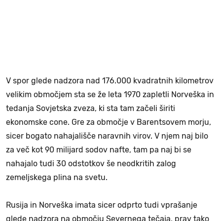
V spor glede nadzora nad 176.000 kvadratnih kilometrov
velikim območjem sta se že leta 1970 zapletli Norveška in
tedanja Sovjetska zveza, ki sta tam začeli širiti
ekonomske cone. Gre za območje v Barentsovem morju,
sicer bogato nahajališče naravnih virov. V njem naj bilo
za več kot 90 milijard sodov nafte, tam pa naj bi se
nahajalo tudi 30 odstotkov še neodkritih zalog
zemeljskega plina na svetu.
Rusija in Norveška imata sicer odprto tudi vprašanje
glede nadzora na območju Severnega tečaja, prav tako