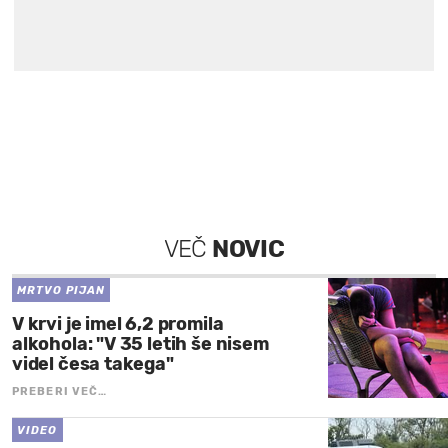
VEČ
NOVIC
MRTVO PIJAN
V krvi je imel 6,2 promila
alkohola: "V 35 letih še nisem
videl česa takega"
PREBERI VEČ…
VIDEO