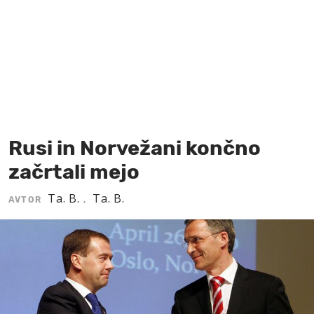
MOJ SANJ
Rusi in Norvežani končno
začrtali mejo
Ta. B.
Ta. B.
AVTOR
,