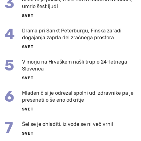
3
umrlo šest ljudi
SVET
4
Drama pri Sankt Peterburgu, Finska zaradi
dogajanja zaprla del zračnega prostora
SVET
5
V morju na Hrvaškem našli truplo 24-letnega
Slovenca
SVET
6
Mladenič si je odrezal spolni ud, zdravnike pa je
presenetilo še eno odkritje
SVET
7
Šel se je ohladiti, iz vode se ni več vrnil
SVET