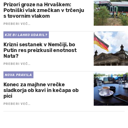
Prizori groze na Hrvaškem:
Potniški vlak zmečkan v trčenju
s tovornim vlakom
PREBERI VEČ…
KJE BI LAHKO UDARIL?
Krizni sestanek v Nemčiji, bo
Putin res preizkusil enotnost
Nata?
PREBERI VEČ…
NOVA PRAVILA
Konec za majhne vrečke
sladkorja ob kavi in kečapa ob
pici
PREBERI VEČ…