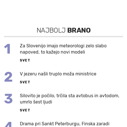
NAJBOLJ
BRANO
1
Za Slovenijo imajo meteorologi zelo slabo
napoved, to kažejo novi modeli
SVET
2
V jezeru našli truplo moža ministrice
SVET
3
Silovito je počilo, trčila sta avtobus in avtodom,
umrlo šest ljudi
SVET
4
Drama pri Sankt Peterburgu, Finska zaradi