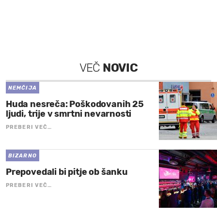
VEČ
NOVIC
NEMČIJA
Huda nesreča: Poškodovanih 25
ljudi, trije v smrtni nevarnosti
PREBERI VEČ…
BIZARNO
Prepovedali bi pitje ob šanku
PREBERI VEČ…