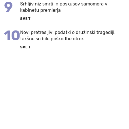
9
Srhljiv niz smrti in poskusov samomora v
kabinetu premierja
SVET
10
Novi pretresljivi podatki o družinski tragediji,
takšne so bile poškodbe otrok
SVET