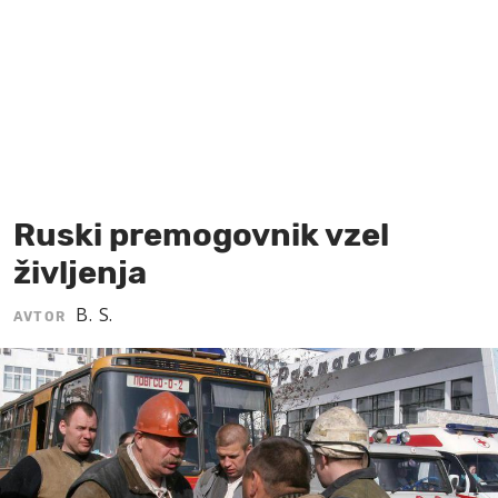
MOJ SANJ
Ruski premogovnik vzel
življenja
B. S.
AVTOR