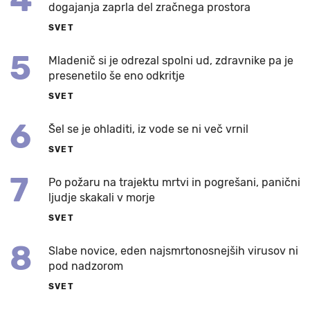
dogajanja zaprla del zračnega prostora
SVET
5
Mladenič si je odrezal spolni ud, zdravnike pa je
presenetilo še eno odkritje
SVET
6
Šel se je ohladiti, iz vode se ni več vrnil
SVET
7
Po požaru na trajektu mrtvi in pogrešani, panični
ljudje skakali v morje
SVET
8
Slabe novice, eden najsmrtonosnejših virusov ni
pod nadzorom
SVET