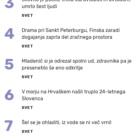
3
umrlo šest ljudi
SVET
4
Drama pri Sankt Peterburgu, Finska zaradi
dogajanja zaprla del zračnega prostora
SVET
5
Mladenič si je odrezal spolni ud, zdravnike pa je
presenetilo še eno odkritje
SVET
6
V morju na Hrvaškem našli truplo 24-letnega
Slovenca
SVET
7
Šel se je ohladiti, iz vode se ni več vrnil
SVET