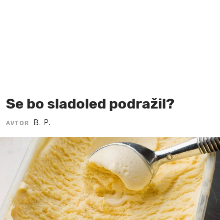
MOJ SANJ
Se bo sladoled podražil?
B. P.
AVTOR