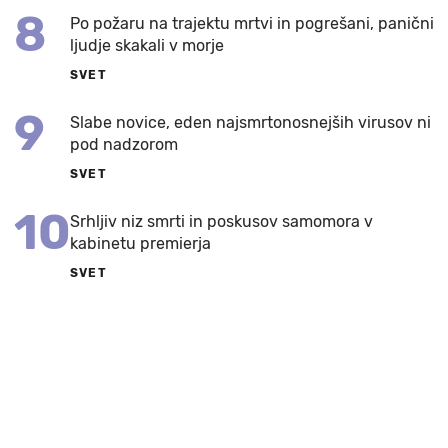
8
Po požaru na trajektu mrtvi in pogrešani, panični
ljudje skakali v morje
SVET
9
Slabe novice, eden najsmrtonosnejših virusov ni
pod nadzorom
SVET
10
Srhljiv niz smrti in poskusov samomora v
kabinetu premierja
SVET