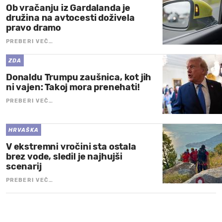
Ob vračanju iz Gardalanda je
družina na avtocesti doživela
pravo dramo
PREBERI VEČ…
ZDA
Donaldu Trumpu zaušnica, kot jih
ni vajen: Takoj mora prenehati!
PREBERI VEČ…
HRVAŠKA
V ekstremni vročini sta ostala
brez vode, sledil je najhujši
scenarij
PREBERI VEČ…