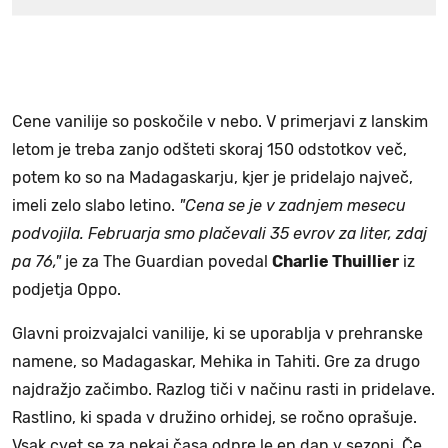
Cene vanilije so poskočile v nebo. V primerjavi z lanskim
letom je treba zanjo odšteti skoraj 150 odstotkov več,
potem ko so na Madagaskarju, kjer je pridelajo največ,
imeli zelo slabo letino.
"Cena se je v zadnjem mesecu
podvojila. Februarja smo plačevali 35 evrov za liter, zdaj
pa 76,"
je za The Guardian povedal
Charlie Thuillier
iz
podjetja Oppo.
Glavni proizvajalci vanilije, ki se uporablja v prehranske
namene, so Madagaskar, Mehika in Tahiti. Gre za drugo
najdražjo začimbo. Razlog tiči v načinu rasti in pridelave.
Rastlino, ki spada v družino orhidej, se ročno oprašuje.
Vsak cvet se za nekaj časa odpre le en dan v sezoni. Če