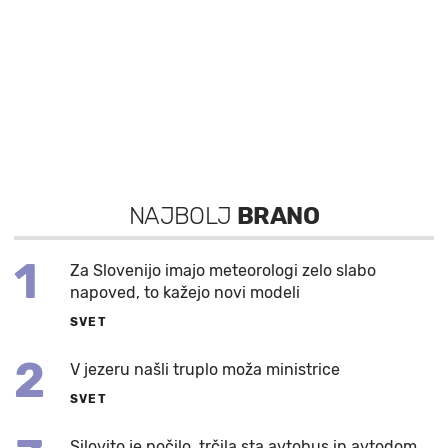
NAJBOLJ
BRANO
1
Za Slovenijo imajo meteorologi zelo slabo
napoved, to kažejo novi modeli
SVET
2
V jezeru našli truplo moža ministrice
SVET
Silovito je počilo, trčila sta avtobus in avtodom,