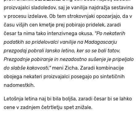
proizvajalci sladoledov, saj je vanilija najdražja sestavina
v procesu izdelave. Ob tem strokovnjaki opozarjajo, da v
času višjih cen kmetje prej pobirajo pridelek, zaradi
česar ta nima tako intenzivnega okusa.
"Po nekaterih
podatkih so pridelovalci vanilije na Madagascarju
prezgodaj pobrali lansko letino, ker so se bali tatov.
Prezgodnje pobiranje in nezadostno sušenje je pripeljalo
do slabše kakovosti,"
meni Zicha. Zaradi kombinacije
obojega nekateri proizvajalci posegajo po sintetičnih
nadomestkih.
Letošnja letina naj bi bila boljša, zaradi česar bi se lahko
cene v zadnjem četrtletju spet znižale.