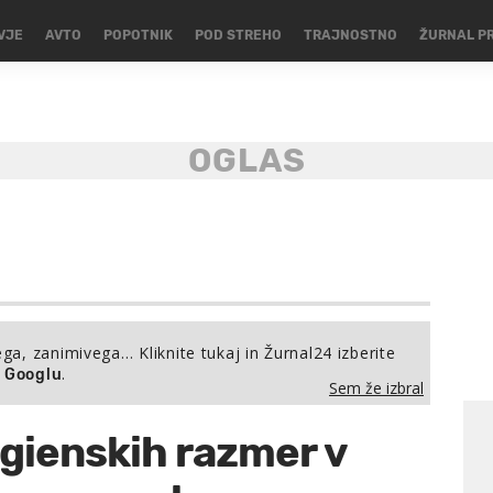
VJE
AVTO
POPOTNIK
POD STREHO
TRAJNOSTNO
ŽURNAL P
ega, zanimivega… Kliknite tukaj in Žurnal24 izberite
.
a Googlu
Sem že izbral
igienskih razmer v