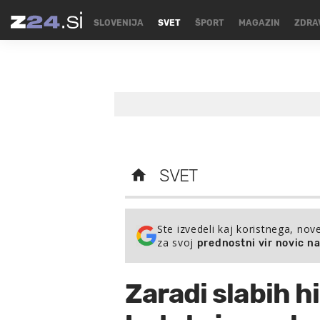
SLOVENIJA
SVET
ŠPORT
MAGAZIN
ZDRA
SVET
Ste izvedeli kaj koristnega, nov
za svoj
prednostni vir novic n
Zaradi slabih h