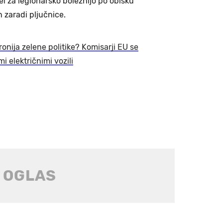
el za legionarsko boleznijo po obisku
n zaradi pljučnice.
Ironija zelene politike? Komisarji EU se
i električnimi vozili