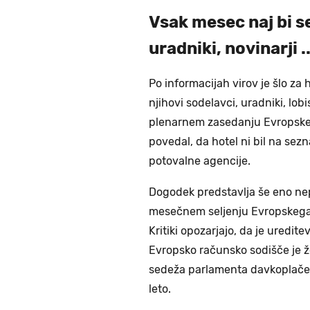
Vsak mesec naj bi se
uradniki, novinarji ..
Po informacijah virov je šlo za 
njihovi sodelavci, uradniki, lob
plenarnem zasedanju Evropskeg
povedal, da hotel ni bil na se
potovalne agencije.
Dogodek predstavlja še eno nep
mesečnem seljenju Evropskega
Kritiki opozarjajo, da je uredit
Evropsko računsko sodišče je ž
sedeža parlamenta davkoplačeva
leto.