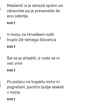
5
Mladenič si je odrezal spolni ud,
zdravnike pa je presenetilo še
eno odkritje
SVET
6
V morju na Hrvaškem našli
truplo 24-letnega Slovenca
SVET
7
Šel se je ohladiti, iz vode se ni
več vrnil
SVET
8
Po požaru na trajektu mrtvi in
pogrešani, panični ljudje skakali
v morje
SVET