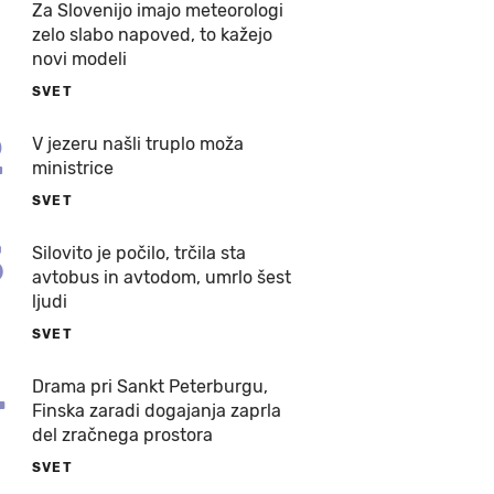
Za Slovenijo imajo meteorologi
zelo slabo napoved, to kažejo
novi modeli
SVET
2
V jezeru našli truplo moža
ministrice
SVET
3
Silovito je počilo, trčila sta
avtobus in avtodom, umrlo šest
ljudi
SVET
4
Drama pri Sankt Peterburgu,
Finska zaradi dogajanja zaprla
del zračnega prostora
SVET