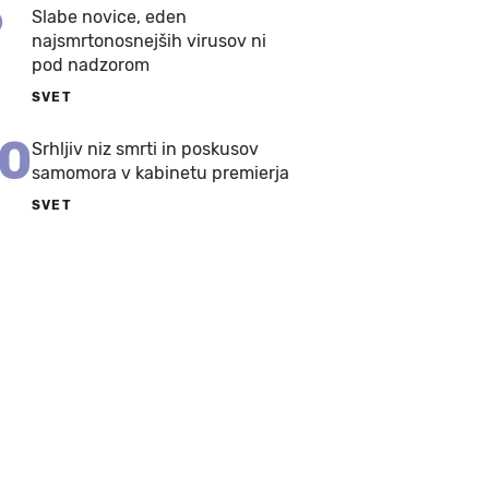
9
Slabe novice, eden
najsmrtonosnejših virusov ni
pod nadzorom
SVET
10
Srhljiv niz smrti in poskusov
samomora v kabinetu premierja
SVET