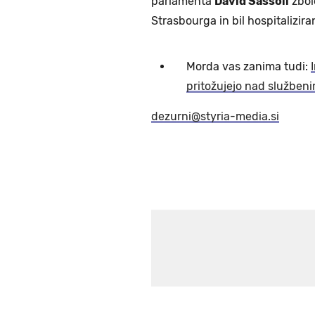
parlamenta
David Sassoli
zbol
Strasbourga in bil hospitalizira
Morda vas zanima tudi:
pritožujejo nad službenim
dezurni@styria-media.si