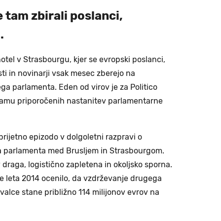
 tam zbirali poslanci,
.
hotel v Strasbourgu, kjer se evropski poslanci,
isti in novinarji vsak mesec zberejo na
a parlamenta. Eden od virov je za Politico
znamu priporočenih nastanitev parlamentarne
rijetno epizodo v dolgoletni razpravi o
 parlamenta med Brusljem in Strasbourgom.
ev draga, logistično zapletena in okoljsko sporna.
e leta 2014 ocenilo, da vzdrževanje drugega
lce stane približno 114 milijonov evrov na