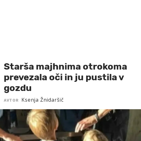
MOJ SANJ
Starša majhnima otrokoma
prevezala oči in ju pustila v
gozdu
Ksenja Žnidaršič
AVTOR