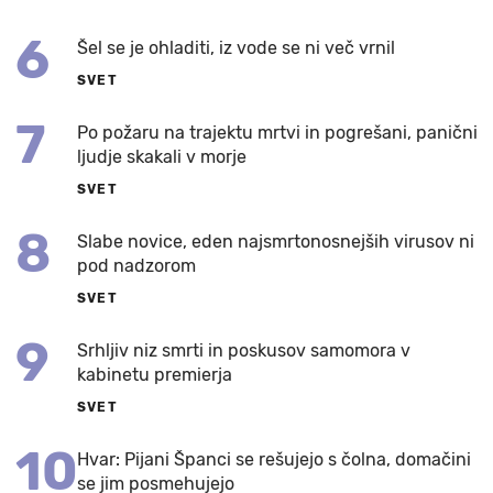
6
Šel se je ohladiti, iz vode se ni več vrnil
SVET
7
Po požaru na trajektu mrtvi in pogrešani, panični
ljudje skakali v morje
SVET
8
Slabe novice, eden najsmrtonosnejših virusov ni
pod nadzorom
SVET
9
Srhljiv niz smrti in poskusov samomora v
kabinetu premierja
SVET
10
Hvar: Pijani Španci se rešujejo s čolna, domačini
se jim posmehujejo