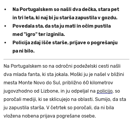
Na Portugalskem so našli dva dečka, stara pet
in tri leta, ki naj bi ju starša zapustila v gozdu.
Povedala sta, da sta ju mati in očim pustila
med "igro" ter izginila.
Policija zdaj išče starše, prijave o pogrešanju
pa ni bilo.
Na Portugalskem so na odročni podeželski cesti našli
dva mlada fanta, ki sta jokala. Moški ju je našel v bližini
mesta Monte Novo do Sul, približno 60 kilometrov
jugovzhodno od Lizbone, in ju odpeljal na
policijo
, so
poročali mediji, ki se sklicujejo na oblasti. Sumijo, da sta
ju zapustila starša. V četrtek so poročali, da ni bila
vložena nobena prijava pogrešane osebe.