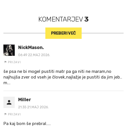
KOMENTARJEV
3
PREBERI VEČ
NickMason.
06:49 22.MAJ 2026.
PRIJAVI
še psa ne bi mogel pustiti matr pa ga niti ne maram,no
najhujša zver od vseh je človek,najlažje je pustiti da jim jeb..
m...
Miller
21:35 21.MAJ 2026.
PRIJAVI
Pa kaj bom še prebral....