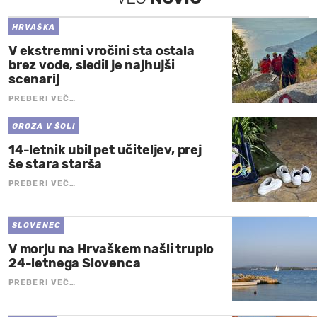
HRVAŠKA
V ekstremni vročini sta ostala
brez vode, sledil je najhujši
scenarij
PREBERI VEČ…
GROZA V ŠOLI
14-letnik ubil pet učiteljev, prej
še stara starša
PREBERI VEČ…
SLOVENEC
V morju na Hrvaškem našli truplo
24-letnega Slovenca
PREBERI VEČ…