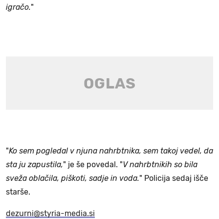
igračo.
"
"
Ko sem pogledal v njuna nahrbtnika, sem takoj vedel, da
sta ju zapustila,
" je še povedal. "
V nahrbtnikih so bila
sveža oblačila, piškoti, sadje in voda.
" Policija sedaj išče
starše.
dezurni@styria-media.si