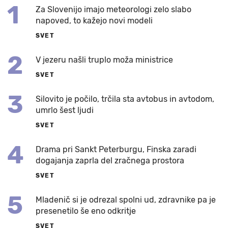
1
Za Slovenijo imajo meteorologi zelo slabo
napoved, to kažejo novi modeli
SVET
2
V jezeru našli truplo moža ministrice
SVET
3
Silovito je počilo, trčila sta avtobus in avtodom,
umrlo šest ljudi
SVET
4
Drama pri Sankt Peterburgu, Finska zaradi
dogajanja zaprla del zračnega prostora
SVET
5
Mladenič si je odrezal spolni ud, zdravnike pa je
presenetilo še eno odkritje
SVET