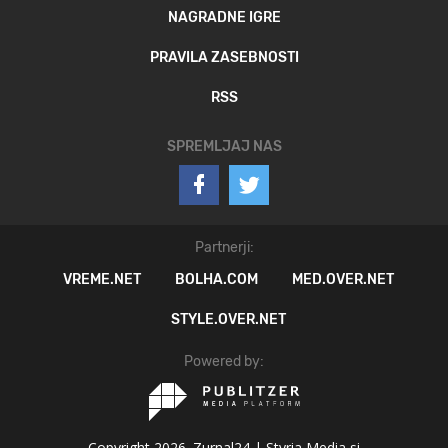
NAGRADNE IGRE
PRAVILA ZASEBNOSTI
RSS
SPREMLJAJ NAS
Partnerji:
VREME.NET
BOLHA.COM
MED.OVER.NET
STYLE.OVER.NET
Powered by:
Copyright 2026. Zurnal24 |
Styria Media si