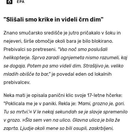
EPA
"Slišali smo krike in videli črn dim"
Znano smučarsko središče je jutro pričakalo v šoku in
nejeveri, širše območje okoli bara je bilo blokirano.
Prebivalci so pretreseni.
"Vso noč smo poslušali
helikopterje. Sprva zaradi ognjemeta nismo razumeli, kaj
se dogaja. Potem pa smo videli dim. Strašljivo je, veliko
mladih obišče ta bar,"
je povedal eden od lokalnih
prebivalcev.
Neka mati je opisala panični klic svoje 17-letne hčerke:
"Poklicala me je v paniki. Rekla je:
'Mami, grozno je, gori.
Tu so mrtvi.'« V le nekaj sekundah se je slavje spremenilo
v grozo. »Šla sem ven na ulico. Glavna ulica je bila že
zaprta. Ljudje okoli mene so bili osupli, zaskrbljeni,