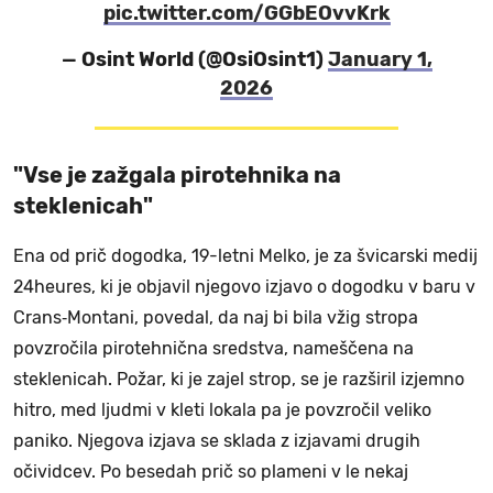
pic.twitter.com/GGbEOvvKrk
— Osint World (@OsiOsint1)
January 1,
2026
"Vse je zažgala pirotehnika na
steklenicah"
Ena od prič dogodka, 19-letni Melko, je za švicarski medij
24heures, ki je objavil njegovo izjavo o dogodku v baru v
Crans‑Montani, povedal, da naj bi bila vžig stropa
povzročila pirotehnična sredstva, nameščena na
steklenicah. Požar, ki je zajel strop, se je razširil izjemno
hitro, med ljudmi v kleti lokala pa je povzročil veliko
paniko. Njegova izjava se sklada z izjavami drugih
očividcev. Po besedah prič so plameni v le nekaj