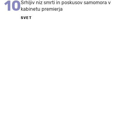
10
Srhljiv niz smrti in poskusov samomora v
kabinetu premierja
SVET