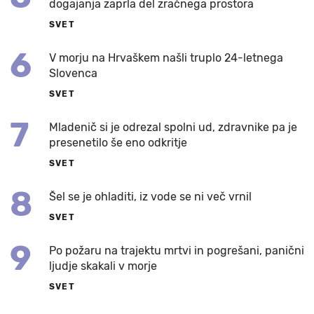
dogajanja zaprla del zračnega prostora
SVET
6
V morju na Hrvaškem našli truplo 24-letnega
Slovenca
SVET
7
Mladenič si je odrezal spolni ud, zdravnike pa je
presenetilo še eno odkritje
SVET
8
Šel se je ohladiti, iz vode se ni več vrnil
SVET
9
Po požaru na trajektu mrtvi in pogrešani, panični
ljudje skakali v morje
SVET