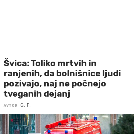
MOJ SANJ
Švica: Toliko mrtvih in
ranjenih, da bolnišnice ljudi
pozivajo, naj ne počnejo
tveganih dejanj
G. P.
AVTOR