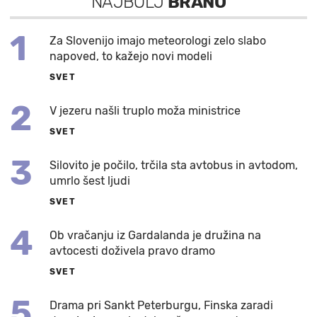
NAJBOLJ
BRANO
1
Za Slovenijo imajo meteorologi zelo slabo
napoved, to kažejo novi modeli
SVET
2
V jezeru našli truplo moža ministrice
SVET
3
Silovito je počilo, trčila sta avtobus in avtodom,
umrlo šest ljudi
SVET
4
Ob vračanju iz Gardalanda je družina na
avtocesti doživela pravo dramo
SVET
5
Drama pri Sankt Peterburgu, Finska zaradi