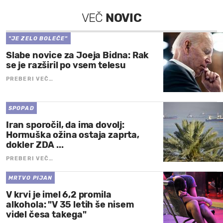
VEČ
NOVIC
"JE ZELO BOLEČE"
Slabe novice za Joeja Bidna: Rak
se je razširil po vsem telesu
PREBERI VEČ…
SPOPAD
Iran sporočil, da ima dovolj:
Hormuška ožina ostaja zaprta,
dokler ZDA ...
PREBERI VEČ…
MRTVO PIJAN
V krvi je imel 6,2 promila
alkohola: "V 35 letih še nisem
videl česa takega"