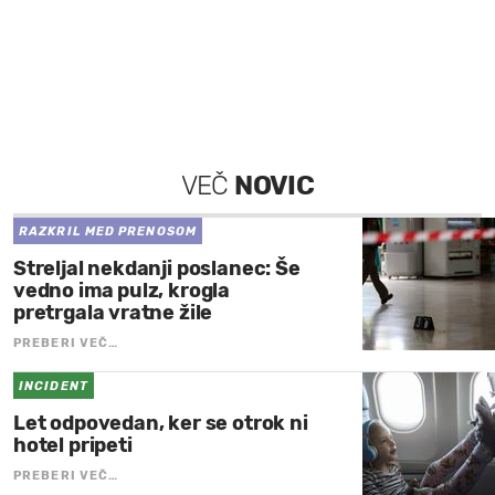
VEČ
NOVIC
RAZKRIL MED PRENOSOM
Streljal nekdanji poslanec: Še
vedno ima pulz, krogla
pretrgala vratne žile
PREBERI VEČ…
INCIDENT
Let odpovedan, ker se otrok ni
hotel pripeti
PREBERI VEČ…