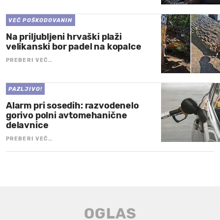
VEČ POŠKODOVANIH
Na priljubljeni hrvaški plaži
velikanski bor padel na kopalce
PREBERI VEČ…
PAZLJIVO!
Alarm pri sosedih: razvodenelo
gorivo polni avtomehanične
delavnice
PREBERI VEČ…