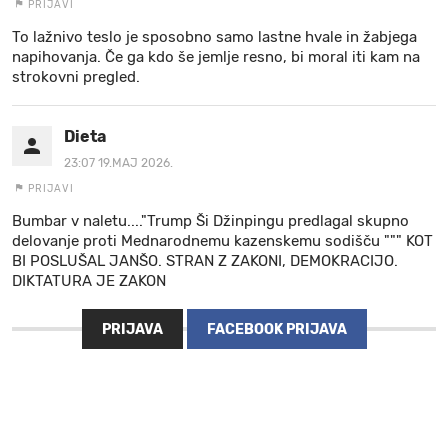
PRIJAVI
To lažnivo teslo je sposobno samo lastne hvale in žabjega
napihovanja. Če ga kdo še jemlje resno, bi moral iti kam na
strokovni pregled.
Dieta
23:07 19.MAJ 2026.
PRIJAVI
Bumbar v naletu...."Trump Ši Džinpingu predlagal skupno
delovanje proti Mednarodnemu kazenskemu sodišču """ KOT
BI POSLUŠAL JANŠO. STRAN Z ZAKONI, DEMOKRACIJO.
DIKTATURA JE ZAKON
PRIJAVA
FACEBOOK PRIJAVA