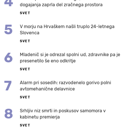
4
dogajanja zaprla del zračnega prostora
SVET
5
V morju na Hrvaškem našli truplo 24-letnega
Slovenca
SVET
6
Mladenič si je odrezal spolni ud, zdravnike pa je
presenetilo še eno odkritje
SVET
7
Alarm pri sosedih: razvodenelo gorivo polni
avtomehanične delavnice
SVET
8
Srhljiv niz smrti in poskusov samomora v
kabinetu premierja
SVET