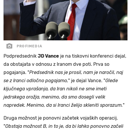
PROFIMEDIA
Podpredsednik
JD Vance
je na tiskovni konferenci dejal,
da obstajata v odnosu z Iranom dve poti. Prva so
pogajanja. "
Predsednik nas je prosil, nam je naročil, naj
se z Iranci odločno pogajamo,
" je dejal Vance. "
Glede
ključnega vprašanja, da Iran nikoli ne sme imeti
jedrskega orožja, menimo, da smo dosegli velik
napredek. Menimo, da si Iranci želijo skleniti sporazum.
"
Druga možnost je ponovni začetek vojaških operacij.
"
Obstaja možnost B, in to je, da bi lahko ponovno začeli