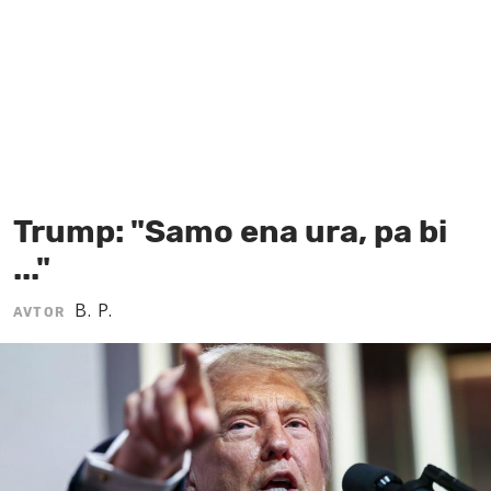
MOJ SANJ
Trump: "Samo ena ura, pa bi
..."
B. P.
AVTOR