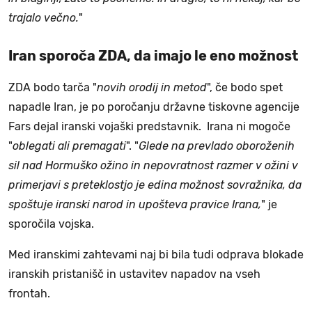
trajalo večno.
"
Iran sporoča ZDA, da imajo le eno možnost
ZDA bodo tarča "
novih orodij in metod
", če bodo spet
napadle Iran, je po poročanju državne tiskovne agencije
Fars dejal iranski vojaški predstavnik. Irana ni mogoče
"
oblegati ali premagati
". "
Glede na prevlado oboroženih
sil nad Hormuško ožino in nepovratnost razmer v ožini v
primerjavi s preteklostjo je edina možnost sovražnika, da
spoštuje iranski narod in upošteva pravice Irana,
" je
sporočila vojska.
Med iranskimi zahtevami naj bi bila tudi odprava blokade
iranskih pristanišč in ustavitev napadov na vseh
frontah.