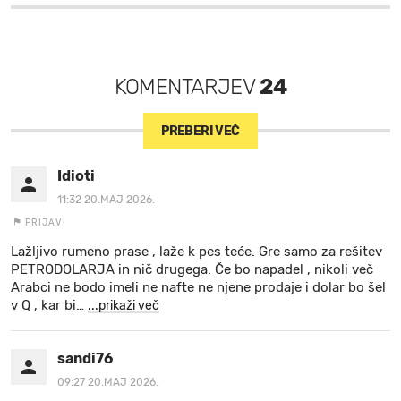
KOMENTARJEV
24
PREBERI VEČ
Idioti
11:32 20.MAJ 2026.
PRIJAVI
Lažljivo rumeno prase , laže k pes teće. Gre samo za rešitev
PETRODOLARJA in nič drugega. Če bo napadel , nikoli več
Arabci ne bodo imeli ne nafte ne njene prodaje i dolar bo šel
v Q , kar bi
…
...prikaži več
sandi76
09:27 20.MAJ 2026.