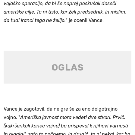
vojaško operacijo, da bi še naprej poskušali doseči
ameriške cilje. To ni tisto, kar želi predsednik. In mislim,
da tudi Iranci tega ne želijo,
" je ocenil Vance.
Vance je zagotovil, da ne gre še za eno dolgotrajno
vojno. "
Ameriška javnost mora vedeti dve stvari. Prvič,
(kakršenkoli konec vojne) bo prispeval k njihovi varnosti
in blaginji, zato to počnemo. In drugič, to ni nekaj, kar bo