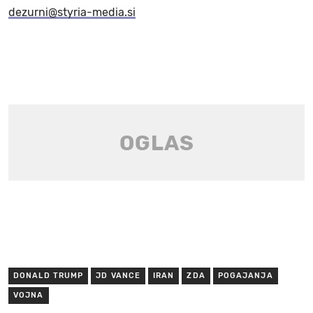
dezurni@styria-media.si
DONALD TRUMP
JD VANCE
IRAN
ZDA
POGAJANJA
VOJNA