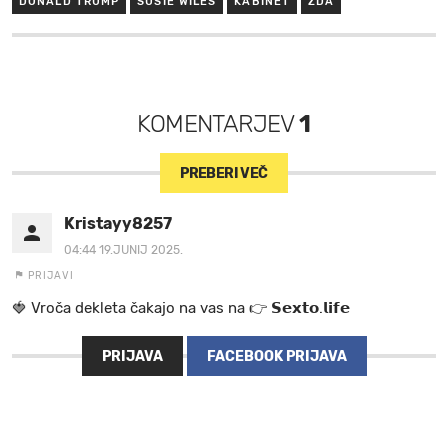
DONALD TRUMP
SUSIE WILES
KABINET
ZDA
KOMENTARJEV
1
PREBERI VEČ
Kristayy8257
04:44 19.JUNIJ 2025.
PRIJAVI
🍓 V r o č a d e k l e t a ča k a jo na va s n a 👉 𝗦𝗲𝘅𝘁𝗼.𝗹𝗶𝗳𝗲
PRIJAVA
FACEBOOK PRIJAVA