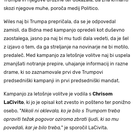
skozi njegove muhe, poroča medij Politico.
Wiles naj bi Trumpa prepričala, da se je odpovedal
zamisli, da Bidna med kampanjo opredeli kot duševno
zaostalega, jasno pa naj bi mu tudi dala vedeti, da je šel
z izjavo o tem, da ga streljanje na novinarje ne bi motilo,
predaleč. Med kampanjo za letošnje volitve naj bi uspela
zmanjšati notranje prepire, uhajanje informacij in razne
drame, ki so zaznamovale prvi dve Trumpovi
predsedniški kampanji in prvi predsedniški mandat.
Kampanjo za letošnje volitve je vodila s
Chrisom
LaCivito
, ki jo je opisal kot zvesto in pošteno ter ponižno
osebo. "
Nikoli ni oklevala, ko je bilo s Trumpom treba
opraviti težak pogovor oziroma zbrati ljudi, ki so mu
povedali, kar je bilo treba,
" je sporočil LaCivita.