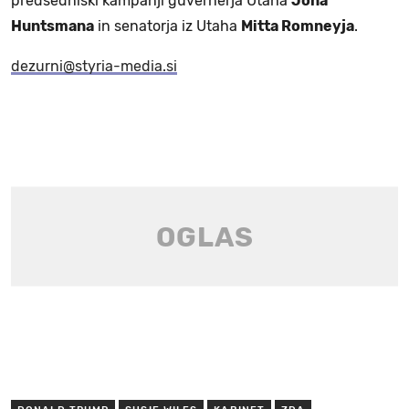
predsedniški kampanji guvernerja Utaha
Jona
Huntsmana
in senatorja iz Utaha
Mitta Romneyja
.
dezurni@styria-media.si