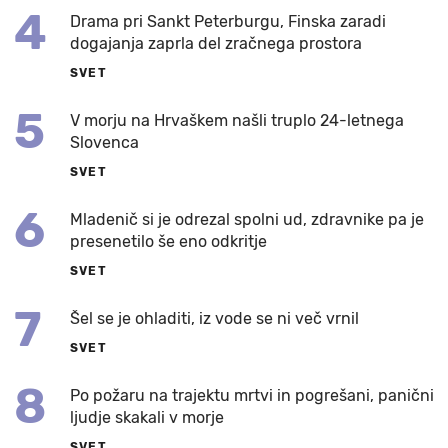
4
Drama pri Sankt Peterburgu, Finska zaradi
dogajanja zaprla del zračnega prostora
SVET
5
V morju na Hrvaškem našli truplo 24-letnega
Slovenca
SVET
6
Mladenič si je odrezal spolni ud, zdravnike pa je
presenetilo še eno odkritje
SVET
7
Šel se je ohladiti, iz vode se ni več vrnil
SVET
8
Po požaru na trajektu mrtvi in pogrešani, panični
ljudje skakali v morje
SVET