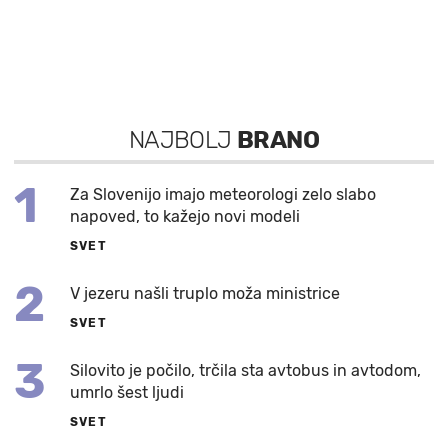
NAJBOLJ
BRANO
1
Za Slovenijo imajo meteorologi zelo slabo
napoved, to kažejo novi modeli
SVET
2
V jezeru našli truplo moža ministrice
SVET
3
Silovito je počilo, trčila sta avtobus in avtodom,
umrlo šest ljudi
SVET