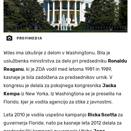
PROFIMEDIA
Wiles ima izkušnje z delom v Washingtonu. Bila je
uslužbenka ministrstva za delo pri predsedniku
Ronaldu
Reaganu
, ki je ZDA vodil med letoma 1981 in 1989,
kasneje je bila zadolžena za predsednikov urnik. V
kongresu je delala za pokojnega kongresnika
Jacka
Kempa
iz New Yorka. Iz Washingtona se je preselila na
Florido, kjer je vodila agencijo za stike z javnostmi.
Leta 2010 je vodila uspešno kampanjo
Ricka Scotta
za
guvernerja Floride, nato pa kasneje leta 2012 delala za