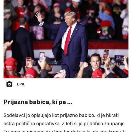
EPA
Prijazna babica, ki pa ...
Sodelavci jo opisujejo kot prijazno babico, ki je hkrati
ostra politična operativka. Z leti si je pridobila zaupanje
Trumpa in njegove družine ter dokazala, da zna krmariti