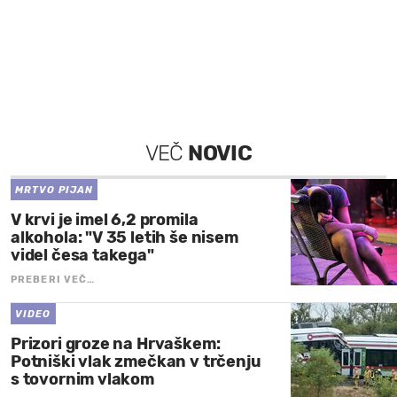
VEČ
NOVIC
MRTVO PIJAN
V krvi je imel 6,2 promila
alkohola: "V 35 letih še nisem
videl česa takega"
PREBERI VEČ…
VIDEO
Prizori groze na Hrvaškem:
Potniški vlak zmečkan v trčenju
s tovornim vlakom