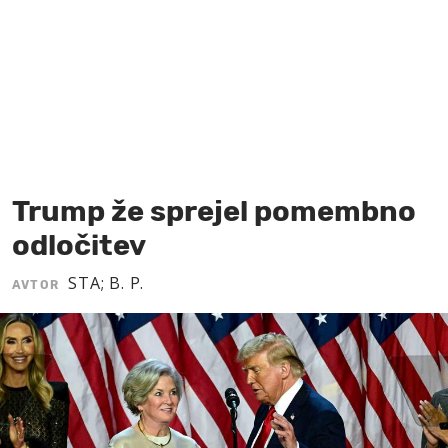
MOJ SANJ
Trump že sprejel pomembno
odločitev
STA; B. P.
AVTOR