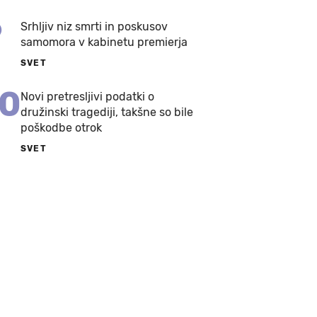
9
Srhljiv niz smrti in poskusov
samomora v kabinetu premierja
SVET
10
Novi pretresljivi podatki o
družinski tragediji, takšne so bile
poškodbe otrok
SVET