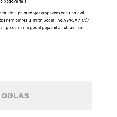
o pogovarjala.
odaj davi po srednjeevropskem času objavil
žbenem omrežju Truth Social. "
MIR PREK MOČI,
sal, pri čemer ni podal pojasnil ali objavil še