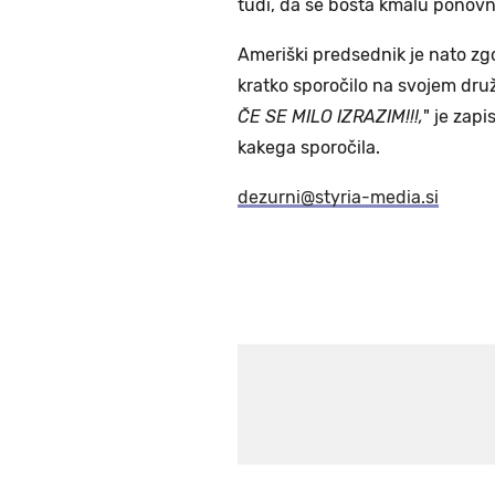
tudi, da se bosta kmalu ponovn
Ameriški predsednik je nato zg
kratko sporočilo na svojem dru
ČE SE MILO IZRAZIM!!!,
" je zapi
kakega sporočila.
dezurni@styria-media.si