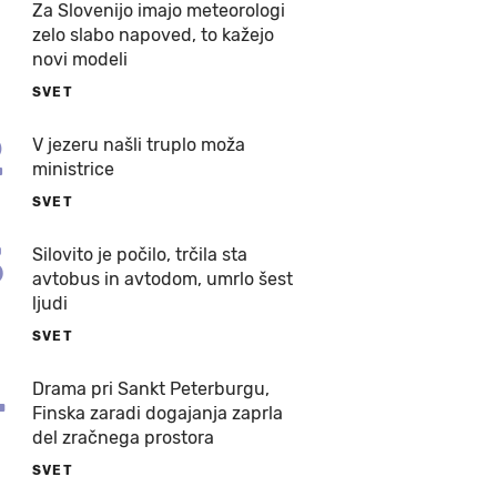
Za Slovenijo imajo meteorologi
zelo slabo napoved, to kažejo
novi modeli
SVET
2
V jezeru našli truplo moža
ministrice
SVET
3
Silovito je počilo, trčila sta
avtobus in avtodom, umrlo šest
ljudi
SVET
4
Drama pri Sankt Peterburgu,
Finska zaradi dogajanja zaprla
del zračnega prostora
SVET