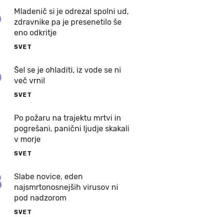
5
Mladenič si je odrezal spolni ud,
zdravnike pa je presenetilo še
eno odkritje
SVET
6
Šel se je ohladiti, iz vode se ni
več vrnil
SVET
7
Po požaru na trajektu mrtvi in
pogrešani, panični ljudje skakali
v morje
SVET
8
Slabe novice, eden
najsmrtonosnejših virusov ni
pod nadzorom
SVET