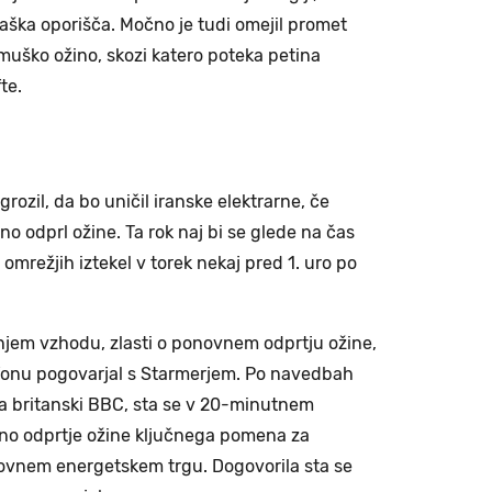
jaška oporišča. Močno je tudi omejil promet
uško ožino, skozi katero poteka petina
te.
rozil, da bo uničil iranske elektrarne, če
 odprl ožine. Ta rok naj bi se glede na čas
mrežjih iztekel v torek nekaj pred 1. uro po
njem vzhodu, zlasti o ponovnem odprtju ožine,
efonu pogovarjal s Starmerjem. Po navedbah
a britanski BBC, sta se v 20-minutnem
vno odprtje ožine ključnega pomena za
tovnem energetskem trgu. Dogovorila sta se