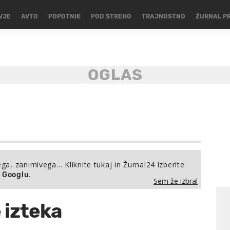
VJE
AVTO
POPOTNIK
POD STREHO
TRAJNOSTNO
ŽURNAL P
ega, zanimivega… Kliknite tukaj in Žurnal24 izberite
.
a Googlu
Sem že izbral
 izteka