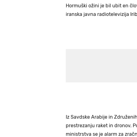
Hormuški ožini je bil ubit en čl
iranska javna radiotelevizija Irib
Iz Savdske Arabije in Združen
prestrezanju raket in dronov.
ministrstva se je alarm za zrač