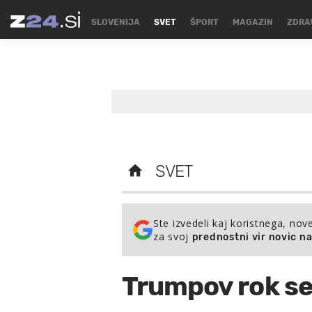
SLOVENIJA
SVET
ŠPORT
MAGAZIN
ZDRA
SVET
Ste izvedeli kaj koristnega, nov
za svoj
prednostni vir novic n
Trumpov rok se