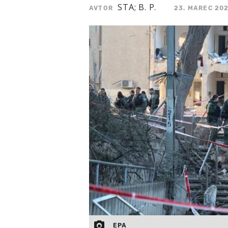
STA; B. P.
AVTOR
23. MAREC 202
EPA