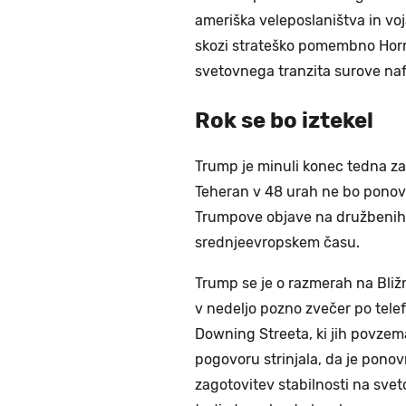
ameriška veleposlaništva in vo
skozi strateško pomembno Horm
svetovnega tranzita surove naf
Rok se bo iztekel
Trump je minuli konec tedna zag
Teheran v 48 urah ne bo ponovno
Trumpove objave na družbenih o
srednjeevropskem času.
Trump se je o razmerah na Bliž
v nedeljo pozno zvečer po tel
Downing Streeta, ki jih povzem
pogovoru strinjala, da je pono
zagotovitev stabilnosti na sve