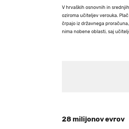
V hrvaških osnovnih in srednji
oziroma učiteljev verouka. Plač
črpajo iz državnega proračuna,
nima nobene oblasti, saj učitelj
28 milijonov evrov