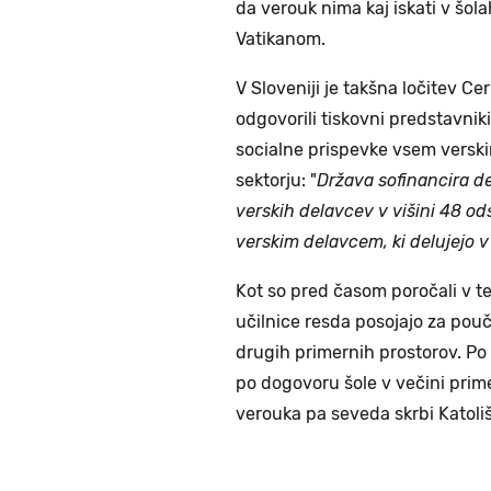
da verouk nima kaj iskati v šol
Vatikanom.
V Sloveniji je takšna ločitev Ce
odgovorili tiskovni predstavnik
socialne prispevke vsem versk
sektorju: "
Država sofinancira de
verskih delavcev v višini 48 ods
verskim delavcem, ki delujejo v 
Kot so pred časom poročali v t
učilnice resda posojajo za pouče
drugih primernih prostorov. Po 
po dogovoru šole v večini prime
verouka pa seveda skrbi Katoli