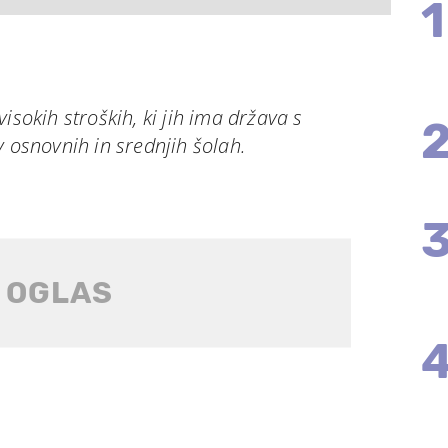
1
isokih stroških, ki jih ima država s
v osnovnih in srednjih šolah.