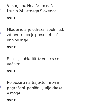
5
V morju na Hrvaškem našli
truplo 24-letnega Slovenca
SVET
6
Mladenič si je odrezal spolni ud,
zdravnike pa je presenetilo še
eno odkritje
SVET
7
Šel se je ohladiti, iz vode se ni
več vrnil
SVET
8
Po požaru na trajektu mrtvi in
pogrešani, panični ljudje skakali
v morje
SVET