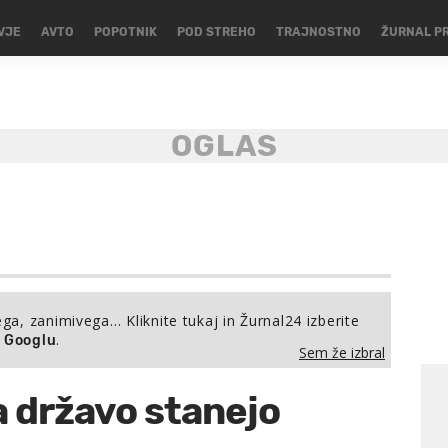
VJE
AVTO
POPOTNIK
POD STREHO
TRAJNOSTNO
ŽURNAL P
ega, zanimivega… Kliknite tukaj in Žurnal24 izberite
.
a Googlu
Sem že izbral
a državo stanejo