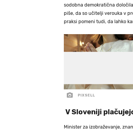
sodobna demokratična določila
piše, da so učitelji verouka v 
praksi pomeni tudi, da lahko ka
PIXSELL
V Sloveniji plačuje
Minister za izobraževanje, znano