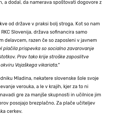
ah, a dodal, da namerava spoštovati dogovore z
rkve od države v praksi bolj stroga. Kot so nam
i RKC Slovenija, država sofinancira samo
im delavcem, razen če so zaposleni v javnem
l plačila prispevka so socialno zavarovanje
totkov. Prav tako krije stroške zaposlitve
okviru Vojaškega vikariata."
edniku Mladina, nekatere slovenske šole svoje
vanje verouka, a le v krajih, kjer za to ni
navadi gre za manjše skupnosti in učilnice jim
rov posojajo brezplačno. Za plače učiteljev
ška cerkev.