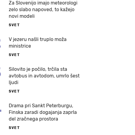
Za Slovenijo imajo meteorologi
zelo slabo napoved, to kažejo
novi modeli
SVET
2
V jezeru našli truplo moža
ministrice
SVET
3
Silovito je počilo, trčila sta
avtobus in avtodom, umrlo šest
ljudi
SVET
4
Drama pri Sankt Peterburgu,
Finska zaradi dogajanja zaprla
del zračnega prostora
SVET