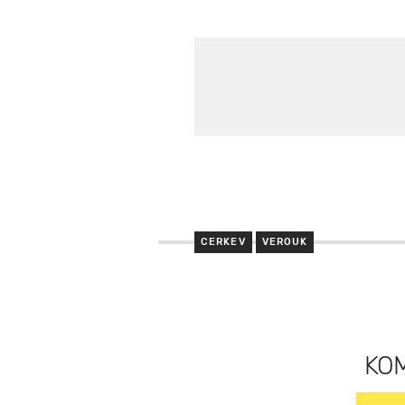
CERKEV
VEROUK
KO