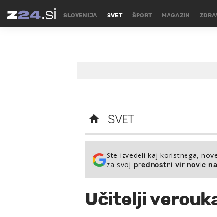
SLOVENIJA
SVET
ŠPORT
MAGAZIN
ZDRA
SVET
Ste izvedeli kaj koristnega, nov
za svoj
prednostni vir novic n
Učitelji verouk