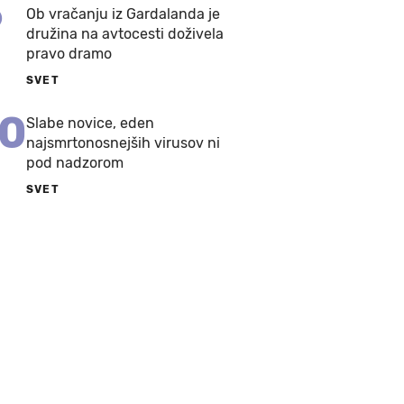
9
Ob vračanju iz Gardalanda je
družina na avtocesti doživela
pravo dramo
SVET
10
Slabe novice, eden
najsmrtonosnejših virusov ni
pod nadzorom
SVET