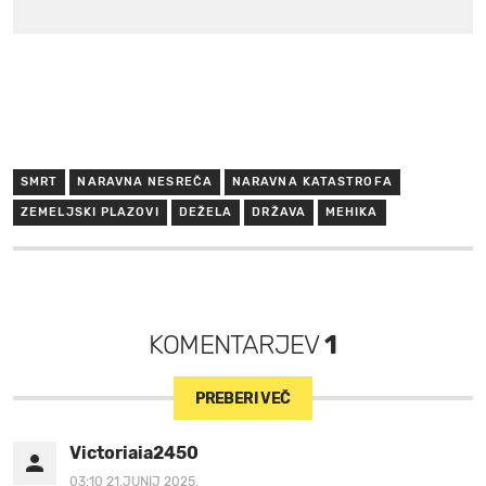
SMRT
NARAVNA NESREČA
NARAVNA KATASTROFA
ZEMELJSKI PLAZOVI
DEŽELA
DRŽAVA
MEHIKA
KOMENTARJEV
1
PREBERI VEČ
Victoriaia2450
03:10 21.JUNIJ 2025.