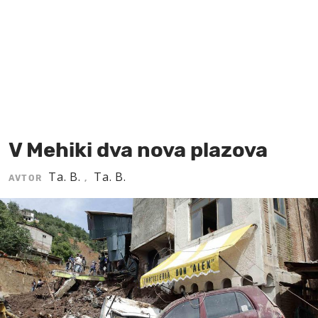
MOJ SANJ
V Mehiki dva nova plazova
Ta. B.
Ta. B.
AVTOR
,