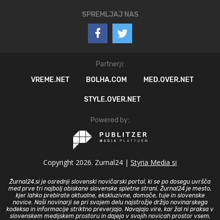
SPREMLJAJ NAS
Partnerji:
VREME.NET
BOLHA.COM
MED.OVER.NET
STYLE.OVER.NET
Powered by:
Copyright 2026. Zurnal24 |
Styria Media si
Žurnal24.si je osrednji slovenski novičarski portal, ki se po dosegu uvršča
med prve tri najbolj obiskane slovenske spletne strani. Žurnal24 je mesto,
kjer lahko prebirate aktualne, ekskluzivne, domače, tuje in slovenske
novice. Naši novinarji se pri svojem delu najstrožje držijo novinarskega
kodeksa in informacije striktno preverjajo. Navajajo vire, kar žal ni praksa v
slovenskem medijskem prostoru in dajejo v svojih novicah prostor vsem,