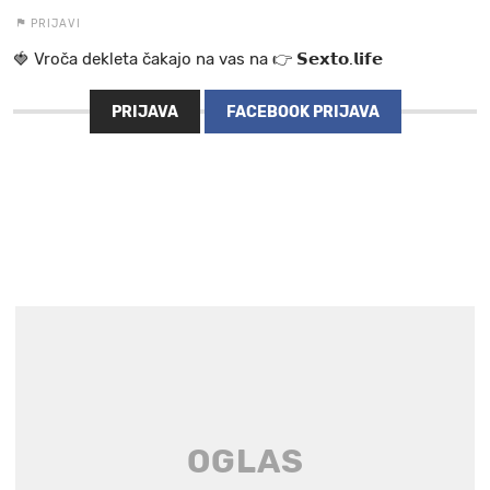
PRIJAVI
🍓 V r o č a d e k l e t a ča k a jo na va s n a 👉 𝗦𝗲𝘅𝘁𝗼.𝗹𝗶𝗳𝗲
PRIJAVA
FACEBOOK PRIJAVA