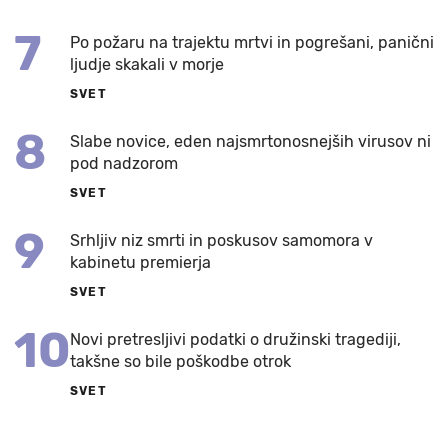
7
Po požaru na trajektu mrtvi in pogrešani, panični
ljudje skakali v morje
SVET
8
Slabe novice, eden najsmrtonosnejših virusov ni
pod nadzorom
SVET
9
Srhljiv niz smrti in poskusov samomora v
kabinetu premierja
SVET
10
Novi pretresljivi podatki o družinski tragediji,
takšne so bile poškodbe otrok
SVET