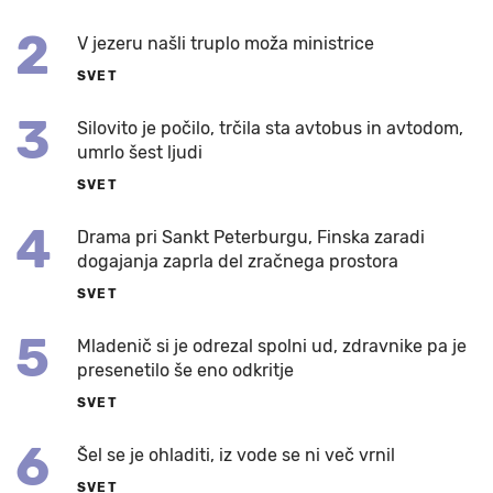
2
V jezeru našli truplo moža ministrice
SVET
3
Silovito je počilo, trčila sta avtobus in avtodom,
umrlo šest ljudi
SVET
4
Drama pri Sankt Peterburgu, Finska zaradi
dogajanja zaprla del zračnega prostora
SVET
5
Mladenič si je odrezal spolni ud, zdravnike pa je
presenetilo še eno odkritje
SVET
6
Šel se je ohladiti, iz vode se ni več vrnil
SVET