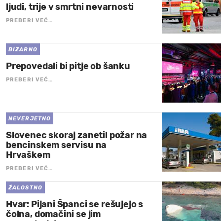
ljudi, trije v smrtni nevarnosti
PREBERI VEČ…
BIZARNO
Prepovedali bi pitje ob šanku
PREBERI VEČ…
NEVERJETNO
Slovenec skoraj zanetil požar na
bencinskem servisu na
Hrvaškem
PREBERI VEČ…
ŽALOSTNO
Hvar: Pijani Španci se rešujejo s
čolna, domačini se jim