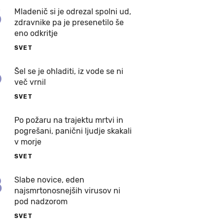
5
Mladenič si je odrezal spolni ud,
zdravnike pa je presenetilo še
eno odkritje
SVET
6
Šel se je ohladiti, iz vode se ni
več vrnil
SVET
7
Po požaru na trajektu mrtvi in
pogrešani, panični ljudje skakali
v morje
SVET
8
Slabe novice, eden
najsmrtonosnejših virusov ni
pod nadzorom
SVET