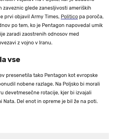
h zaveznic glede zanesljivosti ameriških
je prvi objavil Army Times,
Politico
pa poroča,
tednov po tem, ko je Pentagon napovedal umik
ije zaradi zaostrenih odnosov med
ezavi z vojno v Iranu.
la vse
tev presenetila tako Pentagon kot evropske
onudil nobene razlage. Na Poljsko bi morali
ru devetmesečne rotacije, kjer bi izvajali
Nata. Del enot in opreme je bil že na poti.