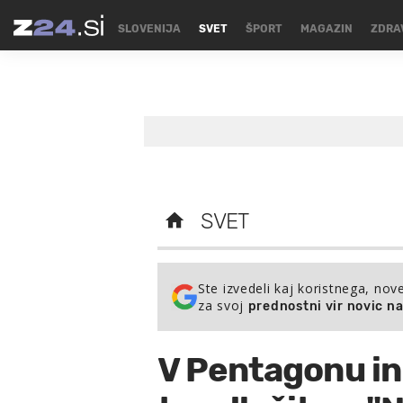
SLOVENIJA
SVET
ŠPORT
MAGAZIN
ZDRA
SVET
Ste izvedeli kaj koristnega, nov
za svoj
prednostni vir novic n
V Pentagonu in 