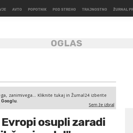
VJE
AVTO
POPOTNIK
POD STREHO
TRAJNOSTNO
ŽURNAL P
ega, zanimivega… Kliknite tukaj in Žurnal24 izberite
.
a Googlu
Sem že izbral
Evropi osupli zaradi