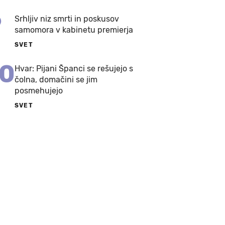
9
Srhljiv niz smrti in poskusov
samomora v kabinetu premierja
SVET
10
Hvar: Pijani Španci se rešujejo s
čolna, domačini se jim
posmehujejo
SVET