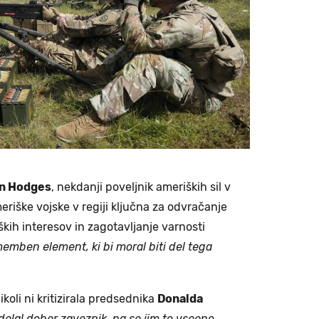
n Hodges
, nekdanji poveljnik ameriških sil v
eriške vojske v regiji ključna za odvračanje
ških interesov in zagotavljanje varnosti
omemben element, ki bi moral biti del tega
ikoli ni kritizirala predsednika
Donalda
 delal dober zaveznik, pa se jim to vseeno