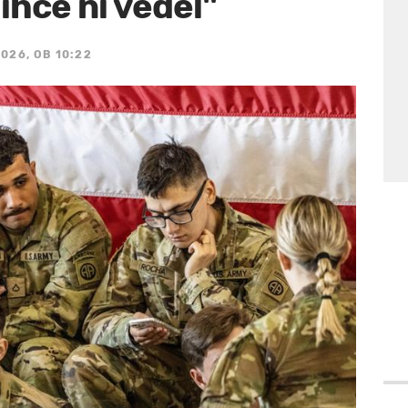
ihče ni vedel"
2026, OB 10:22