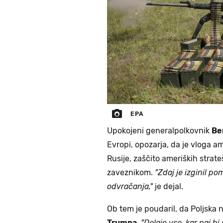
EPA
Upokojeni generalpolkovnik
Be
Evropi, opozarja, da je vloga am
Rusije, zaščito ameriških strate
zaveznikom.
"Zdaj je izginil p
odvračanja,"
je dejal.
Ob tem je poudaril, da Poljska n
Trumpa
.
"Delajo vse, kar naj bi