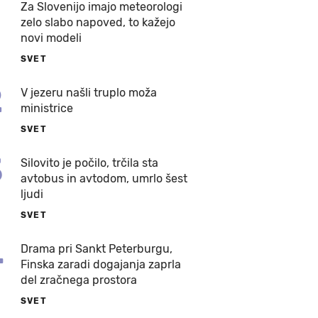
Za Slovenijo imajo meteorologi
zelo slabo napoved, to kažejo
novi modeli
SVET
2
V jezeru našli truplo moža
ministrice
SVET
3
Silovito je počilo, trčila sta
avtobus in avtodom, umrlo šest
ljudi
SVET
4
Drama pri Sankt Peterburgu,
Finska zaradi dogajanja zaprla
del zračnega prostora
SVET