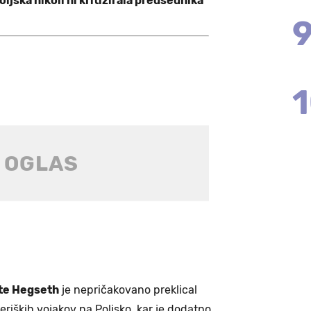
ljska nikoli ni kritizirala predsednika
te Hegseth
je nepričakovano preklical
iških vojakov na Poljsko, kar je dodatno