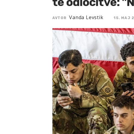
te odločitve: "N
Vanda Levstik
AVTOR
15. MAJ 