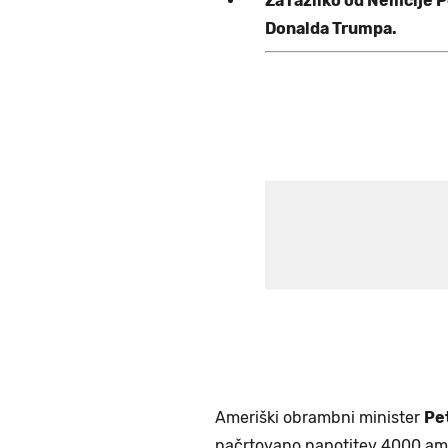
Za razliko od Nemčije Po
Donalda Trumpa.
Ameriški obrambni minister
Pe
načrtovano napotitev 4000 amer