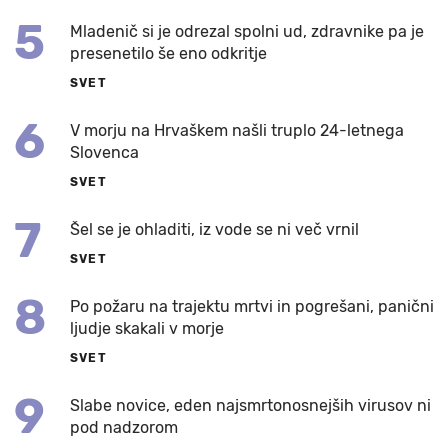
5
Mladenič si je odrezal spolni ud, zdravnike pa je
presenetilo še eno odkritje
SVET
6
V morju na Hrvaškem našli truplo 24-letnega
Slovenca
SVET
7
Šel se je ohladiti, iz vode se ni več vrnil
SVET
8
Po požaru na trajektu mrtvi in pogrešani, panični
ljudje skakali v morje
SVET
9
Slabe novice, eden najsmrtonosnejših virusov ni
pod nadzorom