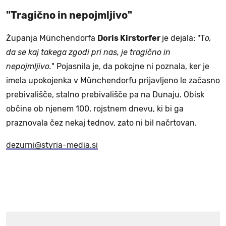
"Tragično in nepojmljivo"
Županja Münchendorfa
Doris Kirstorfer
je dejala: "T
o,
da se kaj takega zgodi pri nas, je tragično in
nepojmljivo.
" Pojasnila je, da pokojne ni poznala, ker je
imela upokojenka v Münchendorfu prijavljeno le začasno
prebivališče, stalno prebivališče pa na Dunaju. Obisk
občine ob njenem 100. rojstnem dnevu, ki bi ga
praznovala čez nekaj tednov, zato ni bil načrtovan.
dezurni@styria-media.si