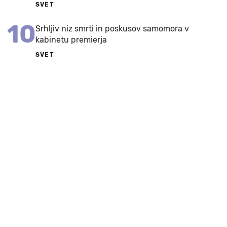
SVET
10
Srhljiv niz smrti in poskusov samomora v
kabinetu premierja
SVET