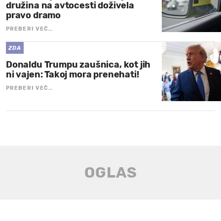
družina na avtocesti doživela
pravo dramo
PREBERI VEČ…
ZDA
Donaldu Trumpu zaušnica, kot jih
ni vajen: Takoj mora prenehati!
PREBERI VEČ…