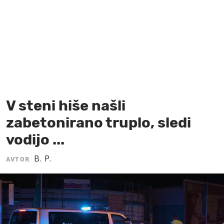
MOJ SANJ
V steni hiše našli
zabetonirano truplo, sledi
vodijo ...
B. P.
AVTOR