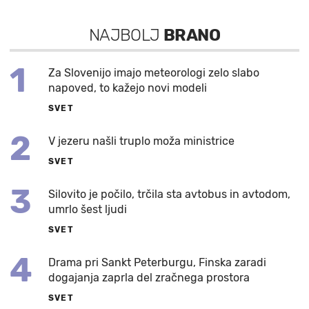
NAJBOLJ
BRANO
1
Za Slovenijo imajo meteorologi zelo slabo
napoved, to kažejo novi modeli
SVET
2
V jezeru našli truplo moža ministrice
SVET
3
Silovito je počilo, trčila sta avtobus in avtodom,
umrlo šest ljudi
SVET
4
Drama pri Sankt Peterburgu, Finska zaradi
dogajanja zaprla del zračnega prostora
SVET