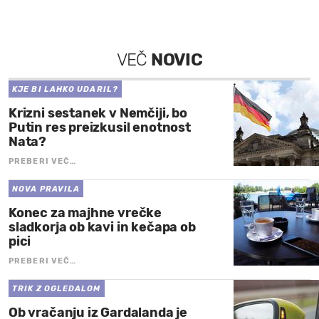
VEČ
NOVIC
KJE BI LAHKO UDARIL?
Krizni sestanek v Nemčiji, bo
Putin res preizkusil enotnost
Nata?
PREBERI VEČ…
NOVA PRAVILA
Konec za majhne vrečke
sladkorja ob kavi in kečapa ob
pici
PREBERI VEČ…
TRIK Z OGLEDALOM
Ob vračanju iz Gardalanda je