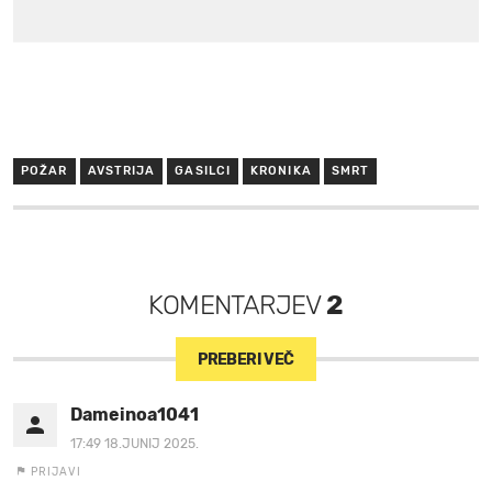
POŽAR
AVSTRIJA
GASILCI
KRONIKA
SMRT
KOMENTARJEV
2
PREBERI VEČ
Dameinoa1041
17:49 18.JUNIJ 2025.
PRIJAVI