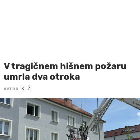
MOJ SANJ
V tragičnem hišnem požaru
umrla dva otroka
K. Ž.
AVTOR