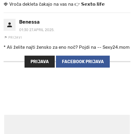
🍓 V r o č a d e k l e t a ča k a jo na va s n a 👉 𝗦𝗲𝘅𝘁𝗼.𝗹𝗶𝗳𝗲
Benessa
01:30 27.APRIL 2025.
PRIJAVI
* Ali želite najti žensko za eno noč? Pojdi na -- Sexy24.mom
PRIJAVA
FACEBOOK PRIJAVA