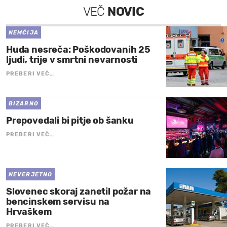
VEČ
NOVIC
NEMČIJA
Huda nesreča: Poškodovanih 25
ljudi, trije v smrtni nevarnosti
PREBERI VEČ…
BIZARNO
Prepovedali bi pitje ob šanku
PREBERI VEČ…
NEVERJETNO
Slovenec skoraj zanetil požar na
bencinskem servisu na
Hrvaškem
PREBERI VEČ…