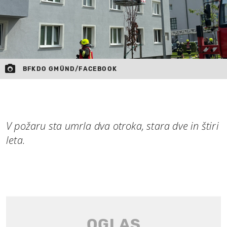
BFKDO GMÜND/FACEBOOK
V požaru sta umrla dva otroka, stara dve in štiri
leta.