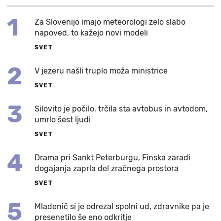
1
Za Slovenijo imajo meteorologi zelo slabo
napoved, to kažejo novi modeli
SVET
2
V jezeru našli truplo moža ministrice
SVET
3
Silovito je počilo, trčila sta avtobus in avtodom,
umrlo šest ljudi
SVET
4
Drama pri Sankt Peterburgu, Finska zaradi
dogajanja zaprla del zračnega prostora
SVET
5
Mladenič si je odrezal spolni ud, zdravnike pa je
presenetilo še eno odkritje