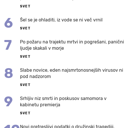
SVET
6
Šel se je ohladiti, iz vode se ni več vrnil
SVET
7
Po požaru na trajektu mrtvi in pogrešani, panični
ljudje skakali v morje
SVET
8
Slabe novice, eden najsmrtonosnejših virusov ni
pod nadzorom
SVET
9
Srhljiv niz smrti in poskusov samomora v
kabinetu premierja
SVET
Novi pretresljivi podatki o družinski tragediji,