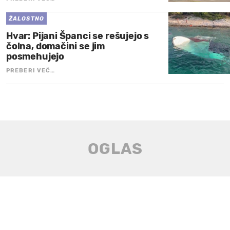
ŽALOSTNO
Hvar: Pijani Španci se rešujejo s
čolna, domačini se jim
posmehujejo
PREBERI VEČ…