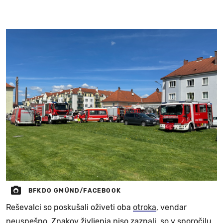
BFKDO GMÜND/FACEBOOK
Reševalci so poskušali oživeti oba
otroka
, vendar
neuspešno. Znakov življenja niso zaznali, so v sporočilu