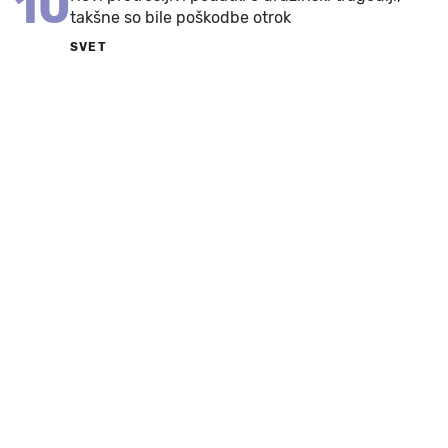
10
takšne so bile poškodbe otrok
SVET