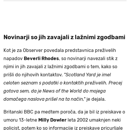
Novinarji so jih zavajali z lažnimi zgodbami
Kot je za Observer povedala predstavnica preživelih
napadov
Beverli Rhodes
, so novinarji navezali stik z
njimi in jih zavajali z lažnimi zgodbami o tem, kako so
prišli do njihovih kontaktov.
"Scotland Yard je imel
celoten seznam s podatki o kontaktih preživelih. Precej
gotova sem, da je News of the World do mojega
domačega naslova prišel na ta način,"
je dejala.
Britanski BBC pa medtem poroča, da je bil iz preiskave o
umoru 13-letne
Milly Dowler
leta 2002 umaknjen neki
policist, potem ko so informacije iz preiskave pricurljale