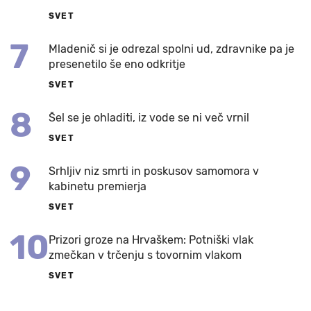
SVET
7
Mladenič si je odrezal spolni ud, zdravnike pa je
presenetilo še eno odkritje
SVET
8
Šel se je ohladiti, iz vode se ni več vrnil
SVET
9
Srhljiv niz smrti in poskusov samomora v
kabinetu premierja
SVET
10
Prizori groze na Hrvaškem: Potniški vlak
zmečkan v trčenju s tovornim vlakom
SVET