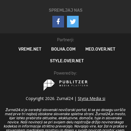
SPREMLJAJ NAS
Partnerji:
VREME.NET
BOLHA.COM
MED.OVER.NET
STYLE.OVER.NET
Powered by:
Copyright 2026. Zurnal24 |
Styria Media si
Žurnal24.si je osrednji slovenski novičarski portal, ki se po dosegu uvršča
med prve tri najbolj obiskane slovenske spletne strani. Žurnal24 je mesto,
kjer lahko prebirate aktualne, ekskluzivne, domače, tuje in slovenske
novice. Naši novinarji se pri svojem delu najstrožje držijo novinarskega
kodeksa in informacije striktno preverjajo. Navajajo vire, kar žal ni praksa v
slovenskem medijskem prostoru in dajejo v svojih novicah prostor vsem,