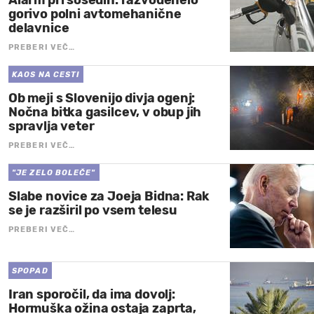
Alarm pri sosedih: razvodenelo
gorivo polni avtomehanične
delavnice
PREBERI VEČ…
KAOS NA CESTI
Ob meji s Slovenijo divja ogenj:
Nočna bitka gasilcev, v obup jih
spravlja veter
PREBERI VEČ…
"JE ZELO BOLEČE"
Slabe novice za Joeja Bidna: Rak
se je razširil po vsem telesu
PREBERI VEČ…
SPOPAD
Iran sporočil, da ima dovolj:
Hormuška ožina ostaja zaprta,