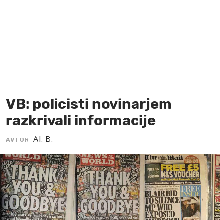
MOJ SANJ
VB: policisti novinarjem
razkrivali informacije
Al. B.
AVTOR