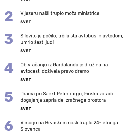
2
V jezeru našli truplo moža ministrice
SVET
3
Silovito je počilo, trčila sta avtobus in avtodom,
umrlo šest ljudi
SVET
4
Ob vračanju iz Gardalanda je družina na
avtocesti doživela pravo dramo
SVET
5
Drama pri Sankt Peterburgu, Finska zaradi
dogajanja zaprla del zračnega prostora
SVET
6
V morju na Hrvaškem našli truplo 24-letnega
Slovenca